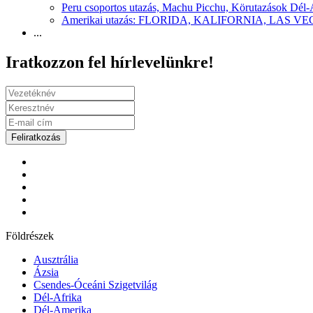
Peru csoportos utazás, Machu Picchu, Körutazások Dél
Amerikai utazás: FLORIDA, KALIFORNIA, LAS
...
Iratkozzon fel hírlevelünkre!
Feliratkozás
Földrészek
Ausztrália
Ázsia
Csendes-Óceáni Szigetvilág
Dél-Afrika
Dél-Amerika