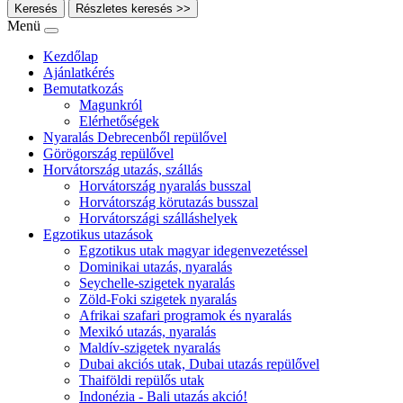
Keresés
Részletes keresés >>
Menü
Kezdőlap
Ajánlatkérés
Bemutatkozás
Magunkról
Elérhetőségek
Nyaralás Debrecenből repülővel
Görögország repülővel
Horvátország utazás, szállás
Horvátország nyaralás busszal
Horvátország körutazás busszal
Horvátországi szálláshelyek
Egzotikus utazások
Egzotikus utak magyar idegenvezetéssel
Dominikai utazás, nyaralás
Seychelle-szigetek nyaralás
Zöld-Foki szigetek nyaralás
Afrikai szafari programok és nyaralás
Mexikó utazás, nyaralás
Maldív-szigetek nyaralás
Dubai akciós utak, Dubai utazás repülővel
Thaiföldi repülős utak
Indonézia - Bali utazás akció!