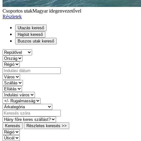
Csoportos utak
Magyar idegenvezetővel
Részletek
Utazás kereső
Hajóút kereső
Buszos utak kereső
Keresés
Részletes keresés >>