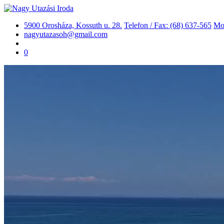
5900 Orosháza, Kossuth u. 28.
Telefon / Fax: (68) 637-565
Mob
nagyutazasoh@gmail.com
0