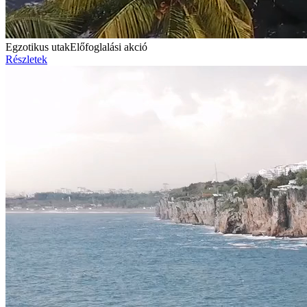
Egzotikus utak
Előfoglalási akció
Részletek