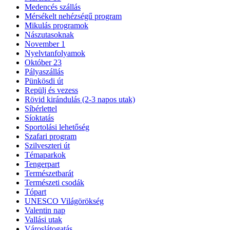
Medencés szállás
Mérsékelt nehézségű program
Mikulás programok
Nászutasoknak
November 1
Nyelvtanfolyamok
Október 23
Pályaszállás
Pünkösdi út
Repülj és vezess
Rövid kirándulás (2-3 napos utak)
Síbérlettel
Síoktatás
Sportolási lehetőség
Szafari program
Szilveszteri út
Témaparkok
Tengerpart
Természetbarát
Természeti csodák
Tópart
UNESCO Világörökség
Valentin nap
Vallási utak
Városlátogatás