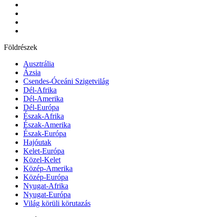
Földrészek
Ausztrália
Ázsia
Csendes-Óceáni Szigetvilág
Dél-Afrika
Dél-Amerika
Dél-Európa
Észak-Afrika
Észak-Amerika
Észak-Európa
Hajóutak
Kelet-Európa
Közel-Kelet
Közép-Amerika
Közép-Európa
Nyugat-Afrika
Nyugat-Európa
Világ körüli körutazás