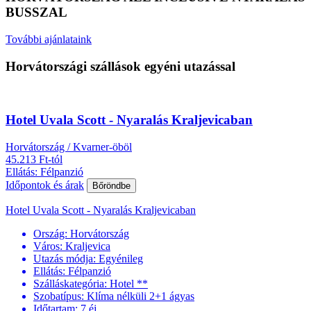
BUSSZAL
További ajánlataink
Horvátországi szállások egyéni utazással
Hotel Uvala Scott - Nyaralás Kraljevicaban
Horvátország / Kvarner-öböl
45.213 Ft-tól
Ellátás: Félpanzió
Időpontok és árak
Bőröndbe
Hotel Uvala Scott - Nyaralás Kraljevicaban
Ország:
Horvátország
Város:
Kraljevica
Utazás módja:
Egyénileg
Ellátás:
Félpanzió
Szálláskategória:
Hotel **
Szobatípus:
Klíma nélküli 2+1 ágyas
Időtartam:
7 éj