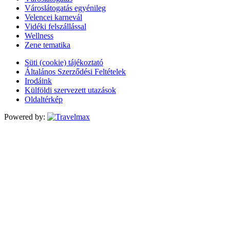
Városlátogatás egyénileg
Velencei karnevál
Vidéki felszállással
Wellness
Zene tematika
Süti (cookie) tájékoztató
Általános Szerződési Feltételek
Irodáink
Külföldi szervezett utazások
Oldaltérkép
Powered by: