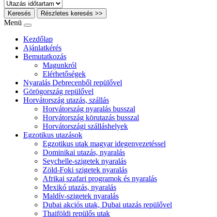
Keresés
Részletes keresés >>
Menü
Kezdőlap
Ajánlatkérés
Bemutatkozás
Magunkról
Elérhetőségek
Nyaralás Debrecenből repülővel
Görögország repülővel
Horvátország utazás, szállás
Horvátország nyaralás busszal
Horvátország körutazás busszal
Horvátországi szálláshelyek
Egzotikus utazások
Egzotikus utak magyar idegenvezetéssel
Dominikai utazás, nyaralás
Seychelle-szigetek nyaralás
Zöld-Foki szigetek nyaralás
Afrikai szafari programok és nyaralás
Mexikó utazás, nyaralás
Maldív-szigetek nyaralás
Dubai akciós utak, Dubai utazás repülővel
Thaiföldi repülős utak