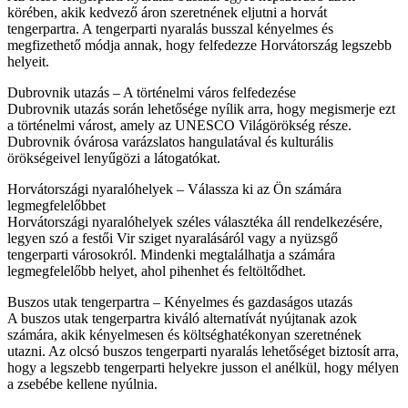
körében, akik kedvező áron szeretnének eljutni a horvát
tengerpartra. A tengerparti nyaralás busszal kényelmes és
megfizethető módja annak, hogy felfedezze Horvátország legszebb
helyeit.
Dubrovnik utazás – A történelmi város felfedezése
Dubrovnik utazás során lehetősége nyílik arra, hogy megismerje ezt
a történelmi várost, amely az UNESCO Világörökség része.
Dubrovnik óvárosa varázslatos hangulatával és kulturális
örökségeivel lenyűgözi a látogatókat.
Horvátországi nyaralóhelyek – Válassza ki az Ön számára
legmegfelelőbbet
Horvátországi nyaralóhelyek széles választéka áll rendelkezésére,
legyen szó a festői Vir sziget nyaralásáról vagy a nyüzsgő
tengerparti városokról. Mindenki megtalálhatja a számára
legmegfelelőbb helyet, ahol pihenhet és feltöltődhet.
Buszos utak tengerpartra – Kényelmes és gazdaságos utazás
A buszos utak tengerpartra kiváló alternatívát nyújtanak azok
számára, akik kényelmesen és költséghatékonyan szeretnének
utazni. Az olcsó buszos tengerparti nyaralás lehetőséget biztosít arra,
hogy a legszebb tengerparti helyekre jusson el anélkül, hogy mélyen
a zsebébe kellene nyúlnia.