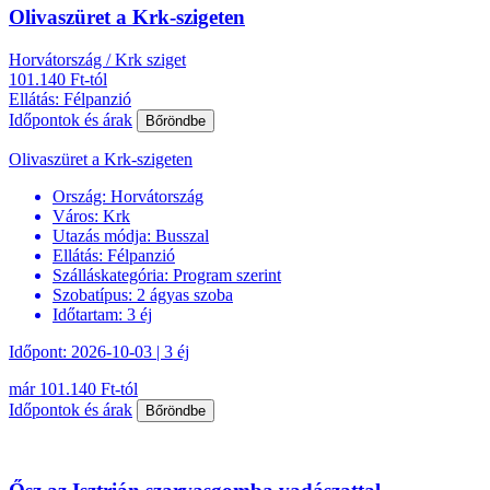
Olivaszüret a Krk-szigeten
Horvátország / Krk sziget
101.140 Ft-tól
Ellátás: Félpanzió
Időpontok és árak
Bőröndbe
Olivaszüret a Krk-szigeten
Ország:
Horvátország
Város:
Krk
Utazás módja:
Busszal
Ellátás:
Félpanzió
Szálláskategória:
Program szerint
Szobatípus:
2 ágyas szoba
Időtartam:
3 éj
Időpont: 2026-10-03 | 3 éj
már 101.140 Ft-tól
Időpontok és árak
Bőröndbe