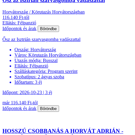
Ősz az Isztrián szarvasgomba vadászattal
Horvátország / Körutazás Horvátországban
116.140 Ft-tól
Ellátás: Félpanzió
Időpontok és árak
Bőröndbe
Ősz az Isztrián szarvasgomba vadászattal
Ország:
Horvátország
Város:
Körutazás Horvátországban
Utazás módja:
Busszal
Ellátás:
Félpanzió
Szálláskategória:
Program szerint
Szobatípus:
2 ágyas szoba
Időtartam:
3 éj
Időpont: 2026-10-23 | 3 éj
már 116.140 Ft-tól
Időpontok és árak
Bőröndbe
HOSSZÚ CSOBBANÁS A HORVÁT ADRIÁN -