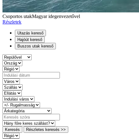
Csoportos utak
Magyar idegenvezetővel
Részletek
Utazás kereső
Hajóút kereső
Buszos utak kereső
Keresés
Részletes keresés >>