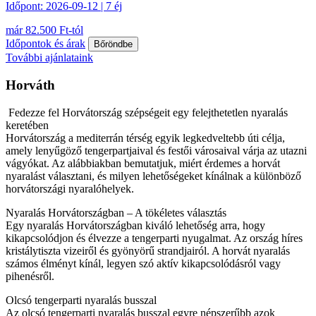
Időpont: 2026-09-12 | 7 éj
már 82.500 Ft-tól
Időpontok és árak
Bőröndbe
További ajánlataink
Horváth
Fedezze fel Horvátország szépségeit egy felejthetetlen nyaralás
keretében
Horvátország a mediterrán térség egyik legkedveltebb úti célja,
amely lenyűgöző tengerpartjaival és festői városaival várja az utazni
vágyókat. Az alábbiakban bemutatjuk, miért érdemes a horvát
nyaralást választani, és milyen lehetőségeket kínálnak a különböző
horvátországi nyaralóhelyek.
Nyaralás Horvátországban – A tökéletes választás
Egy nyaralás Horvátországban kiváló lehetőség arra, hogy
kikapcsolódjon és élvezze a tengerparti nyugalmat. Az ország híres
kristálytiszta vizeiről és gyönyörű strandjairól. A horvát nyaralás
számos élményt kínál, legyen szó aktív kikapcsolódásról vagy
pihenésről.
Olcsó tengerparti nyaralás busszal
Az olcsó tengerparti nyaralás busszal egyre népszerűbb azok