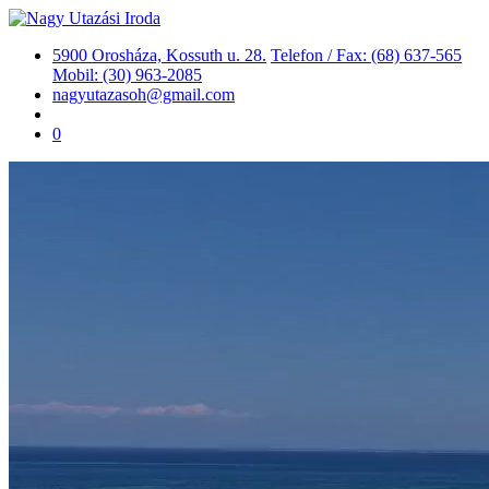
5900 Orosháza, Kossuth u. 28.
Telefon / Fax: (68) 637-565
Mobil: (30) 963-2085
nagyutazasoh@gmail.com
0