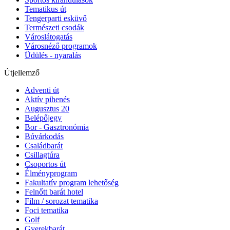
Tematikus út
Tengerparti esküvő
Természeti csodák
Városlátogatás
Városnéző programok
Üdülés - nyaralás
Útjellemző
Adventi út
Aktív pihenés
Augusztus 20
Belépőjegy
Bor - Gasztronómia
Búvárkodás
Családbarát
Csillagtúra
Csoportos út
Élményprogram
Fakultatív program lehetőség
Felnőtt barát hotel
Film / sorozat tematika
Foci tematika
Golf
Gyerekbarát