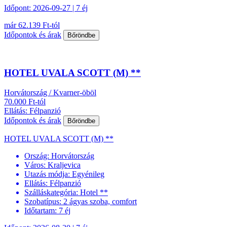
Időpont: 2026-09-27 | 7 éj
már 62.139 Ft-tól
Időpontok és árak
Bőröndbe
HOTEL UVALA SCOTT (M) **
Horvátország / Kvarner-öböl
70.000 Ft-tól
Ellátás: Félpanzió
Időpontok és árak
Bőröndbe
HOTEL UVALA SCOTT (M) **
Ország:
Horvátország
Város:
Kraljevica
Utazás módja:
Egyénileg
Ellátás:
Félpanzió
Szálláskategória:
Hotel **
Szobatípus:
2 ágyas szoba, comfort
Időtartam:
7 éj