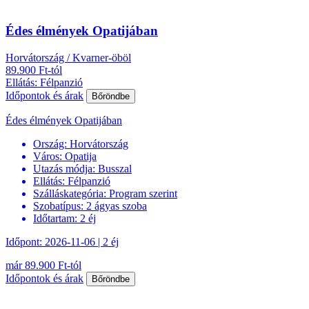
Édes élmények Opatijában
Horvátország / Kvarner-öböl
89.900 Ft-tól
Ellátás: Félpanzió
Időpontok és árak
Bőröndbe
Édes élmények Opatijában
Ország:
Horvátország
Város:
Opatija
Utazás módja:
Busszal
Ellátás:
Félpanzió
Szálláskategória:
Program szerint
Szobatípus:
2 ágyas szoba
Időtartam:
2 éj
Időpont: 2026-11-06 | 2 éj
már 89.900 Ft-tól
Időpontok és árak
Bőröndbe