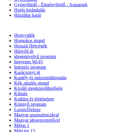
Gyógyfürdő - Élményfürdő - Aquapark
Hajós kirándulás
Háziállat barát
Hegyvidék
Homokos strand
Hosszú Hétvégék
Húsvéti út
idegennyelvű program
Ingyenes Wi-Fi
Intenzív program
Karácsonyi út
Kastély és múzeumlátogatás
Kék zászlós strand
Kiváló megközelíthetőség
Klímás
Kultúra és történelem
Könnyű program
Luxus/Deluxe
Magyar asszisztenciával
Magyar idegenvezetővel
Május 1
Március 15