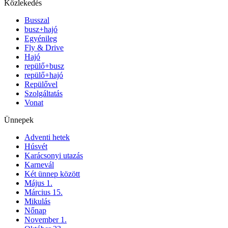
Közlekedés
Busszal
busz+hajó
Egyénileg
Fly & Drive
Hajó
repülő+busz
repülő+hajó
Repülővel
Szolgáltatás
Vonat
Ünnepek
Adventi hetek
Húsvét
Karácsonyi utazás
Karnevál
Két ünnep között
Május 1.
Március 15.
Mikulás
Nőnap
November 1.