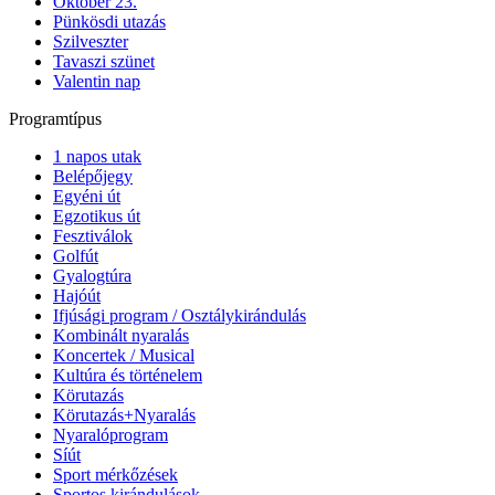
Október 23.
Pünkösdi utazás
Szilveszter
Tavaszi szünet
Valentin nap
Programtípus
1 napos utak
Belépőjegy
Egyéni út
Egzotikus út
Fesztiválok
Golfút
Gyalogtúra
Hajóút
Ifjúsági program / Osztálykirándulás
Kombinált nyaralás
Koncertek / Musical
Kultúra és történelem
Körutazás
Körutazás+Nyaralás
Nyaralóprogram
Síút
Sport mérkőzések
Sportos kirándulások