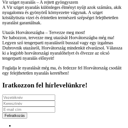
Vir sziget nyaralás – A rejtett gyöngyszem
A Vir sziget nyaralás különleges élményt nyújt azok számára, akik
nyugalomra és gyönyörű környezetre vágynak. A sziget
kristálytiszta vizei és érintetlen természeti szépségei felejthetetlen
nyaralást garantálnak.
Utazás Horvátországba – Tervezze meg most!
Ne habozzon, tervezze meg utazását Horvátországba még ma!
Legyen szó tengerparti nyaralásról busszal vagy egy izgalmas
Dubrovnik utazásról, Horvátország mindenkit elvarázsol. Válassza
ki a legjobb horvátországi nyaralóhelyet és élvezze az olcsó
tengerparti nyaralás előnyeit!
Foglalja le nyaralását még ma, és fedezze fel Horvátország csodáit
egy felejthetetlen nyaralás keretében!
Iratkozzon fel hírlevelünkre!
Feliratkozás