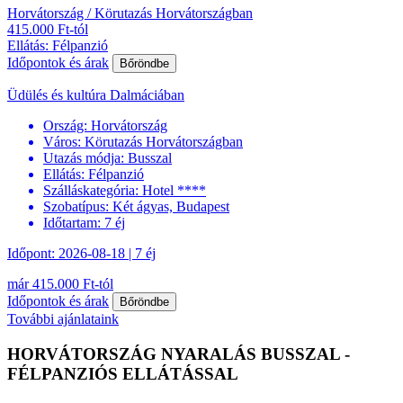
Horvátország / Körutazás Horvátországban
415.000 Ft-tól
Ellátás: Félpanzió
Időpontok és árak
Bőröndbe
Üdülés és kultúra Dalmáciában
Ország:
Horvátország
Város:
Körutazás Horvátországban
Utazás módja:
Busszal
Ellátás:
Félpanzió
Szálláskategória:
Hotel ****
Szobatípus:
Két ágyas, Budapest
Időtartam:
7 éj
Időpont: 2026-08-18 | 7 éj
már 415.000 Ft-tól
Időpontok és árak
Bőröndbe
További ajánlataink
HORVÁTORSZÁG NYARALÁS BUSSZAL -
FÉLPANZIÓS ELLÁTÁSSAL