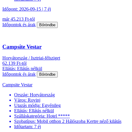
Időpont: 2026-09-15 | 7 éj
már 45.213 Ft-tól
Időpontok és árak
Bőröndbe
Campsite Vestar
Horvátország / Isztriai-félsziget
62.139 Ft-tól
Ellátás: Ellátás nélkül
Időpontok és árak
Bőröndbe
Campsite Vestar
Ország:
Horvátország
Város:
Rovinj
Utazás módja:
Egyénileg
Ellátás:
Ellátás nélkül
Szálláskategória:
Hotel *****
Szobatípus:
Mobil otthon 2 Hálószoba Kertre néző kilátás
Időtartam:
7 éj