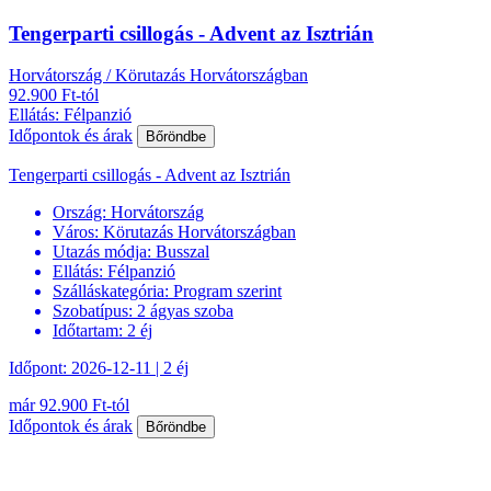
Tengerparti csillogás - Advent az Isztrián
Horvátország / Körutazás Horvátországban
92.900 Ft-tól
Ellátás: Félpanzió
Időpontok és árak
Bőröndbe
Tengerparti csillogás - Advent az Isztrián
Ország:
Horvátország
Város:
Körutazás Horvátországban
Utazás módja:
Busszal
Ellátás:
Félpanzió
Szálláskategória:
Program szerint
Szobatípus:
2 ágyas szoba
Időtartam:
2 éj
Időpont: 2026-12-11 | 2 éj
már 92.900 Ft-tól
Időpontok és árak
Bőröndbe