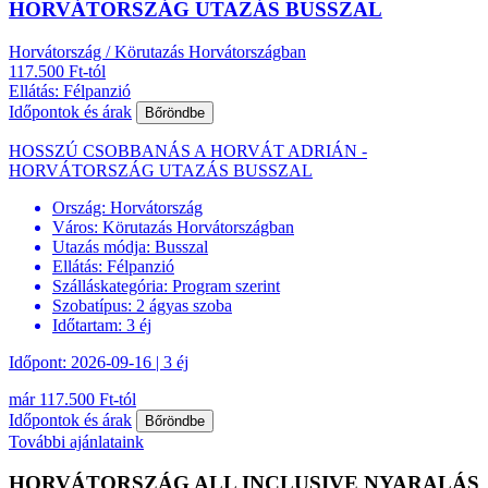
HORVÁTORSZÁG UTAZÁS BUSSZAL
Horvátország / Körutazás Horvátországban
117.500 Ft-tól
Ellátás: Félpanzió
Időpontok és árak
Bőröndbe
HOSSZÚ CSOBBANÁS A HORVÁT ADRIÁN -
HORVÁTORSZÁG UTAZÁS BUSSZAL
Ország:
Horvátország
Város:
Körutazás Horvátországban
Utazás módja:
Busszal
Ellátás:
Félpanzió
Szálláskategória:
Program szerint
Szobatípus:
2 ágyas szoba
Időtartam:
3 éj
Időpont: 2026-09-16 | 3 éj
már 117.500 Ft-tól
Időpontok és árak
Bőröndbe
További ajánlataink
HORVÁTORSZÁG ALL INCLUSIVE NYARALÁS