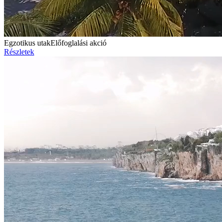
Egzotikus utak
Előfoglalási akció
Részletek