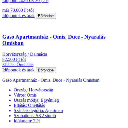
Időpont: 2026-08-30 | 7 éj
már 70.000 Ft-tól
Időpontok és árak
Bőröndbe
Gaso Apartmanház - Omis, Duce - Nyaralás
Omisban
Horvátország / Dalmácia
82.500 Ft-tól
Ellátás: Önellátás
Időpontok és árak
Bőröndbe
Gaso Apartmanház - Omis, Duce - Nyaralás Omisban
Ország:
Horvátország
Város:
Omis
Utazás módja:
Egyénileg
Ellátás:
Önellátás
Szálláskategória:
Apartman
Szobatípus:
SK2 stúdió
Időtartam:
7 éj