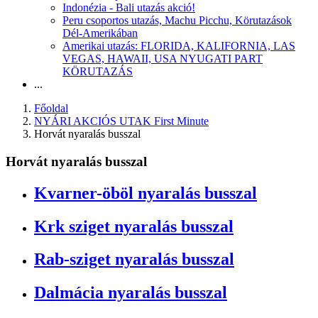
Indonézia - Bali utazás akció!
Peru csoportos utazás, Machu Picchu, Körutazások
Dél-Amerikában
Amerikai utazás: FLORIDA, KALIFORNIA, LAS
VEGAS, HAWAII, USA NYUGATI PART
KÖRUTAZÁS
...
Főoldal
NYÁRI AKCIÓS UTAK First Minute
Horvát nyaralás busszal
Horvát nyaralás busszal
Kvarner-öböl nyaralás busszal
Krk sziget nyaralás busszal
Rab-sziget nyaralás busszal
Dalmácia nyaralás busszal