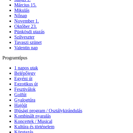
Március 15.
Mikulás
Nőnap
November 1.
Október 23.
Pünkösdi utazás
Szilveszter
Tavaszi szünet
Valentin nap
Programtípus
1 napos utak
Belépőjegy
Egyéni út
Egzotikus út
Fesztiválok
Golfút
Gyalogtúra
Hajóút
Ifjúsági program / Osztálykirándulás
Kombinált nyaralás
Koncertek / Musical
Kultúra és történelem
Körutazás