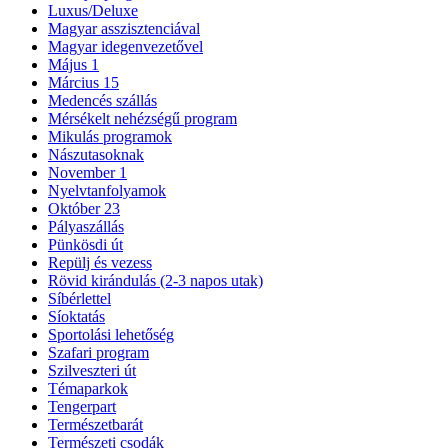
Luxus/Deluxe
Magyar asszisztenciával
Magyar idegenvezetővel
Május 1
Március 15
Medencés szállás
Mérsékelt nehézségű program
Mikulás programok
Nászutasoknak
November 1
Nyelvtanfolyamok
Október 23
Pályaszállás
Pünkösdi út
Repülj és vezess
Rövid kirándulás (2-3 napos utak)
Síbérlettel
Síoktatás
Sportolási lehetőség
Szafari program
Szilveszteri út
Témaparkok
Tengerpart
Természetbarát
Természeti csodák