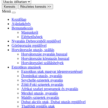
Keresés
Részletes keresés >>
Menü
Kezdőlap
Ajánlatkérés
Bemutatkozás
Magunkról
Elérhetőségek
Nyaralás Debrecenből repülővel
Görögország repülővel
Horvátország utazás, szállás
Horvátország nyaralás busszal
Horvátország körutazás busszal
Horvátországi szálláshelyek
Egzotikus utazások
Egzotikus utak magyar idegenvezetéssel
Dominikai utazás, nyaralás
Seychelle-szigetek nyaralás
Zöld-Foki szigetek nyaralás
Afrikai szafari programok és nyaralás
Mexikó utazás, nyaralás
Maldív-szigetek nyaralás
Dubai akciós utak, Dubai utazás repülővel
Thaiföldi repülős utak