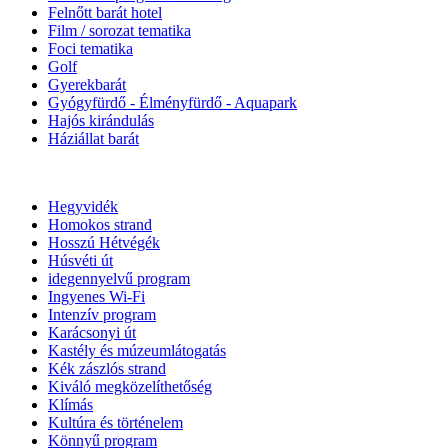
Felnőtt barát hotel
Film / sorozat tematika
Foci tematika
Golf
Gyerekbarát
Gyógyfürdő - Élményfürdő - Aquapark
Hajós kirándulás
Háziállat barát
Hegyvidék
Homokos strand
Hosszú Hétvégék
Húsvéti út
idegennyelvű program
Ingyenes Wi-Fi
Intenzív program
Karácsonyi út
Kastély és múzeumlátogatás
Kék zászlós strand
Kiváló megközelíthetőség
Klímás
Kultúra és történelem
Könnyű program