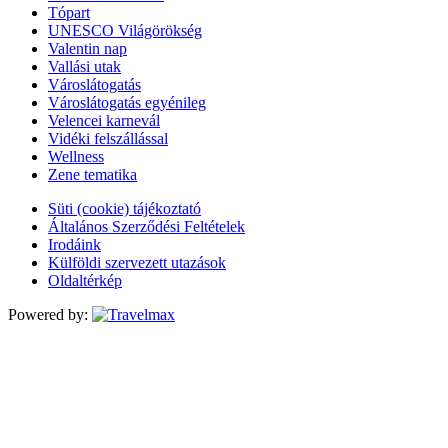
Tópart
UNESCO Világörökség
Valentin nap
Vallási utak
Városlátogatás
Városlátogatás egyénileg
Velencei karnevál
Vidéki felszállással
Wellness
Zene tematika
Süti (cookie) tájékoztató
Általános Szerződési Feltételek
Irodáink
Külföldi szervezett utazások
Oldaltérkép
Powered by: