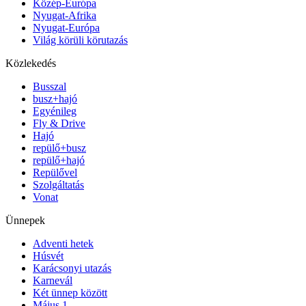
Közép-Európa
Nyugat-Afrika
Nyugat-Európa
Világ körüli körutazás
Közlekedés
Busszal
busz+hajó
Egyénileg
Fly & Drive
Hajó
repülő+busz
repülő+hajó
Repülővel
Szolgáltatás
Vonat
Ünnepek
Adventi hetek
Húsvét
Karácsonyi utazás
Karnevál
Két ünnep között
Május 1.