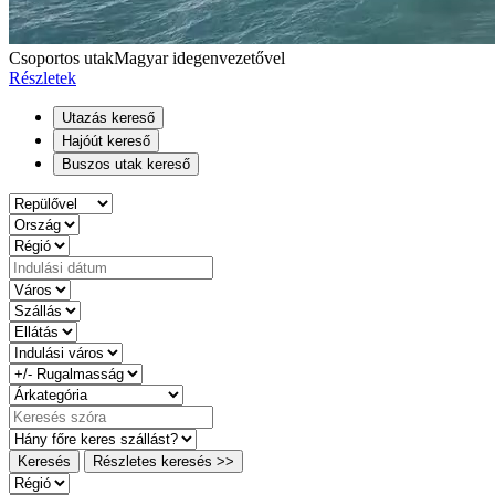
Csoportos utak
Magyar idegenvezetővel
Részletek
Utazás kereső
Hajóút kereső
Buszos utak kereső
Keresés
Részletes keresés >>