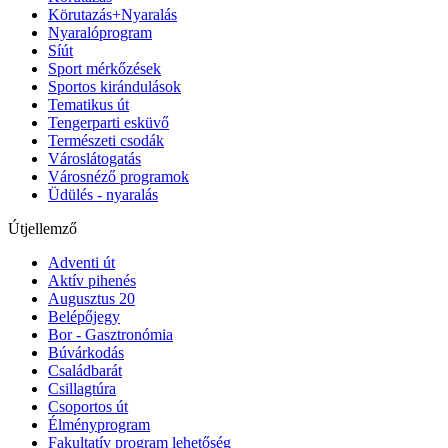
Körutazás+Nyaralás
Nyaralóprogram
Síút
Sport mérkőzések
Sportos kirándulások
Tematikus út
Tengerparti esküvő
Természeti csodák
Városlátogatás
Városnéző programok
Üdülés - nyaralás
Útjellemző
Adventi út
Aktív pihenés
Augusztus 20
Belépőjegy
Bor - Gasztronómia
Búvárkodás
Családbarát
Csillagtúra
Csoportos út
Élményprogram
Fakultatív program lehetőség