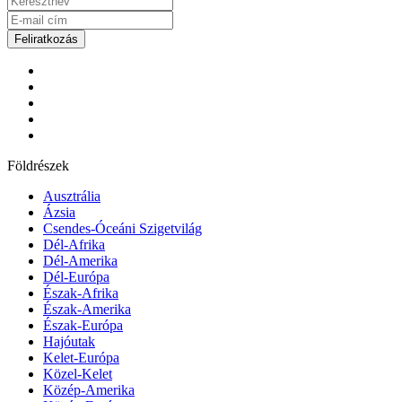
Feliratkozás
Földrészek
Ausztrália
Ázsia
Csendes-Óceáni Szigetvilág
Dél-Afrika
Dél-Amerika
Dél-Európa
Észak-Afrika
Észak-Amerika
Észak-Európa
Hajóutak
Kelet-Európa
Közel-Kelet
Közép-Amerika