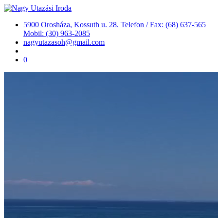
5900 Orosháza, Kossuth u. 28.
Telefon / Fax: (68) 637-565
Mobil: (30) 963-2085
nagyutazasoh@gmail.com
0