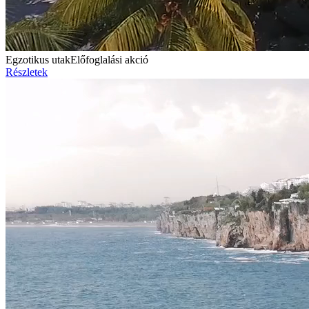
Egzotikus utak
Előfoglalási akció
Részletek