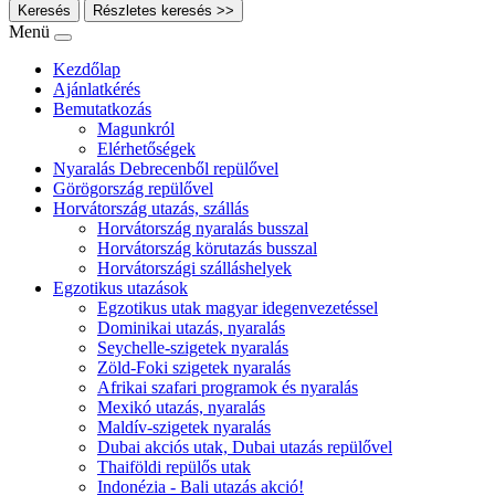
Keresés
Részletes keresés >>
Menü
Kezdőlap
Ajánlatkérés
Bemutatkozás
Magunkról
Elérhetőségek
Nyaralás Debrecenből repülővel
Görögország repülővel
Horvátország utazás, szállás
Horvátország nyaralás busszal
Horvátország körutazás busszal
Horvátországi szálláshelyek
Egzotikus utazások
Egzotikus utak magyar idegenvezetéssel
Dominikai utazás, nyaralás
Seychelle-szigetek nyaralás
Zöld-Foki szigetek nyaralás
Afrikai szafari programok és nyaralás
Mexikó utazás, nyaralás
Maldív-szigetek nyaralás
Dubai akciós utak, Dubai utazás repülővel
Thaiföldi repülős utak
Indonézia - Bali utazás akció!