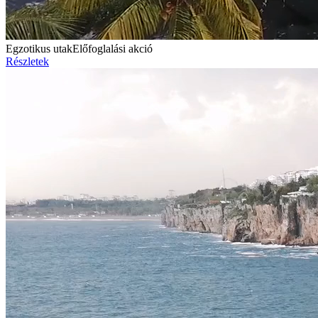
Egzotikus utak
Előfoglalási akció
Részletek