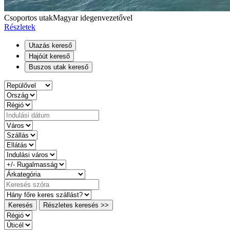
Csoportos utak
Magyar idegenvezetővel
Részletek
Utazás kereső
Hajóút kereső
Buszos utak kereső
Keresés
Részletes keresés >>