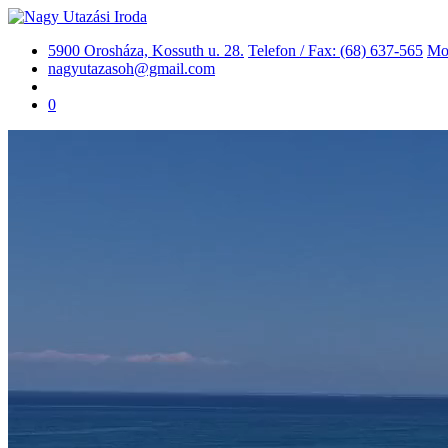
5900 Orosháza, Kossuth u. 28.
Telefon / Fax: (68) 637-565
Mob
nagyutazasoh@gmail.com
0