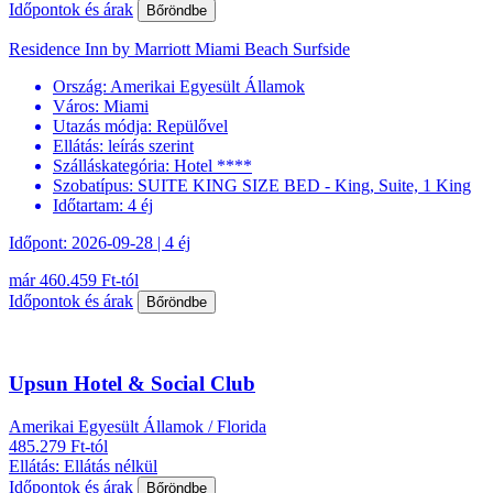
Időpontok és árak
Bőröndbe
Residence Inn by Marriott Miami Beach Surfside
Ország:
Amerikai Egyesült Államok
Város:
Miami
Utazás módja:
Repülővel
Ellátás:
leírás szerint
Szálláskategória:
Hotel ****
Szobatípus:
SUITE KING SIZE BED - King, Suite, 1 King
Időtartam:
4 éj
Időpont: 2026-09-28 | 4 éj
már 460.459 Ft-tól
Időpontok és árak
Bőröndbe
Upsun Hotel & Social Club
Amerikai Egyesült Államok / Florida
485.279 Ft-tól
Ellátás: Ellátás nélkül
Időpontok és árak
Bőröndbe