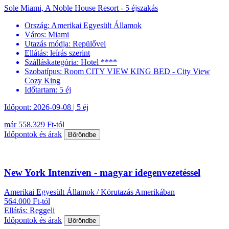
Sole Miami, A Noble House Resort - 5 éjszakás
Ország:
Amerikai Egyesült Államok
Város:
Miami
Utazás módja:
Repülővel
Ellátás:
leírás szerint
Szálláskategória:
Hotel ****
Szobatípus:
Room CITY VIEW KING BED - City View
Cozy King
Időtartam:
5 éj
Időpont: 2026-09-08 | 5 éj
már 558.329 Ft-tól
Időpontok és árak
Bőröndbe
New York Intenzíven - magyar idegenvezetéssel
Amerikai Egyesült Államok / Körutazás Amerikában
564.000 Ft-tól
Ellátás: Reggeli
Időpontok és árak
Bőröndbe