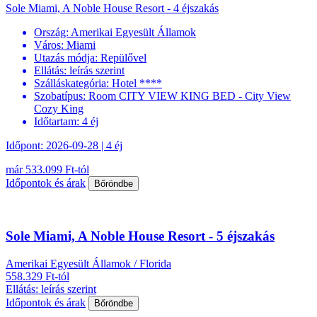
Sole Miami, A Noble House Resort - 4 éjszakás
Ország:
Amerikai Egyesült Államok
Város:
Miami
Utazás módja:
Repülővel
Ellátás:
leírás szerint
Szálláskategória:
Hotel ****
Szobatípus:
Room CITY VIEW KING BED - City View
Cozy King
Időtartam:
4 éj
Időpont: 2026-09-28 | 4 éj
már 533.099 Ft-tól
Időpontok és árak
Bőröndbe
Sole Miami, A Noble House Resort - 5 éjszakás
Amerikai Egyesült Államok / Florida
558.329 Ft-tól
Ellátás: leírás szerint
Időpontok és árak
Bőröndbe