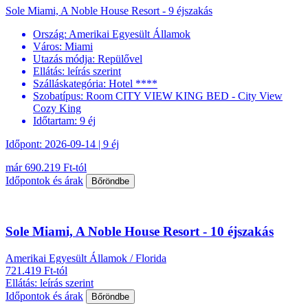
Sole Miami, A Noble House Resort - 9 éjszakás
Ország:
Amerikai Egyesült Államok
Város:
Miami
Utazás módja:
Repülővel
Ellátás:
leírás szerint
Szálláskategória:
Hotel ****
Szobatípus:
Room CITY VIEW KING BED - City View
Cozy King
Időtartam:
9 éj
Időpont: 2026-09-14 | 9 éj
már 690.219 Ft-tól
Időpontok és árak
Bőröndbe
Sole Miami, A Noble House Resort - 10 éjszakás
Amerikai Egyesült Államok / Florida
721.419 Ft-tól
Ellátás: leírás szerint
Időpontok és árak
Bőröndbe