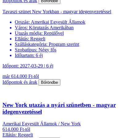
Időpontok és árak
Bőröndbe
Tavaszi szünet New Yorkban - magyar idegenvezetéssel
Ország:
Amerikai Egyesült Államok
Város:
Körutazás Amerikában
Utazás módja:
Repülővel
Ellátás:
Reggeli
Szálláskategória:
Program szerint
Szobatípus:
Négy fős
Időtartam:
6 éj
Időpont: 2027-03-29 | 6 éj
már 614.000 Ft-tól
Időpontok és árak
Bőröndbe
New York utazás a nyári szünetben - magyar
idegenvezetéssel
Amerikai Egyesült Államok / New York
614.000 Ft-tól
Ellátás: Reggeli