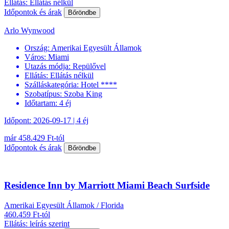
Ellátás: Ellátás nélkül
Időpontok és árak
Bőröndbe
Arlo Wynwood
Ország:
Amerikai Egyesült Államok
Város:
Miami
Utazás módja:
Repülővel
Ellátás:
Ellátás nélkül
Szálláskategória:
Hotel ****
Szobatípus:
Szoba King
Időtartam:
4 éj
Időpont: 2026-09-17 | 4 éj
már 458.429 Ft-tól
Időpontok és árak
Bőröndbe
Residence Inn by Marriott Miami Beach Surfside
Amerikai Egyesült Államok / Florida
460.459 Ft-tól
Ellátás: leírás szerint