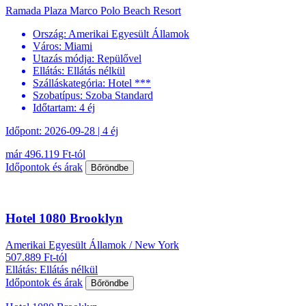
Ramada Plaza Marco Polo Beach Resort
Ország:
Amerikai Egyesült Államok
Város:
Miami
Utazás módja:
Repülővel
Ellátás:
Ellátás nélkül
Szálláskategória:
Hotel ***
Szobatípus:
Szoba Standard
Időtartam:
4 éj
Időpont: 2026-09-28 | 4 éj
már 496.119 Ft-tól
Időpontok és árak
Bőröndbe
Hotel 1080 Brooklyn
Amerikai Egyesült Államok / New York
507.889 Ft-tól
Ellátás: Ellátás nélkül
Időpontok és árak
Bőröndbe