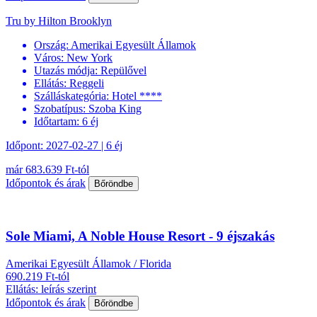
Tru by Hilton Brooklyn
Ország:
Amerikai Egyesült Államok
Város:
New York
Utazás módja:
Repülővel
Ellátás:
Reggeli
Szálláskategória:
Hotel ****
Szobatípus:
Szoba King
Időtartam:
6 éj
Időpont: 2027-02-27 | 6 éj
már 683.639 Ft-tól
Időpontok és árak
Bőröndbe
Sole Miami, A Noble House Resort - 9 éjszakás
Amerikai Egyesült Államok / Florida
690.219 Ft-tól
Ellátás: leírás szerint
Időpontok és árak
Bőröndbe