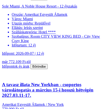
Sole Miami, A Noble House Resort - 12 éjszakás
Ország:
Amerikai Egyesült Államok
Város:
Miami
Utazás módja:
Repülővel
Ellátás:
leírás szerint
Szálláskategória:
Hotel ****
Szobatípus:
Room CITY VIEW KING BED - City View
Cozy King
Időtartam:
12 éj
Időpont: 2026-09-07 | 12 éj
már 772.109 Ft-tól
Időpontok és árak
Bőröndbe
A tavasz illata New Yorkban - csoportos
városlátogatás a március 15-i hosszú hétvégén
2027.03.11-17.
Amerikai Egyesült Államok / New York
779.000 Ft-tól