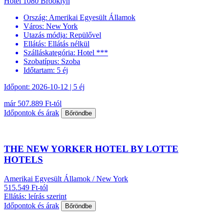
Hotel 1080 Brooklyn
Ország:
Amerikai Egyesült Államok
Város:
New York
Utazás módja:
Repülővel
Ellátás:
Ellátás nélkül
Szálláskategória:
Hotel ***
Szobatípus:
Szoba
Időtartam:
5 éj
Időpont: 2026-10-12 | 5 éj
már 507.889 Ft-tól
Időpontok és árak
Bőröndbe
THE NEW YORKER HOTEL BY LOTTE
HOTELS
Amerikai Egyesült Államok / New York
515.549 Ft-tól
Ellátás: leírás szerint
Időpontok és árak
Bőröndbe