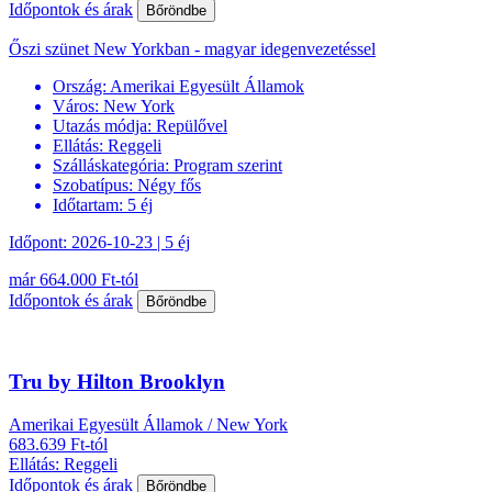
Időpontok és árak
Bőröndbe
Őszi szünet New Yorkban - magyar idegenvezetéssel
Ország:
Amerikai Egyesült Államok
Város:
New York
Utazás módja:
Repülővel
Ellátás:
Reggeli
Szálláskategória:
Program szerint
Szobatípus:
Négy fős
Időtartam:
5 éj
Időpont: 2026-10-23 | 5 éj
már 664.000 Ft-tól
Időpontok és árak
Bőröndbe
Tru by Hilton Brooklyn
Amerikai Egyesült Államok / New York
683.639 Ft-tól
Ellátás: Reggeli
Időpontok és árak
Bőröndbe