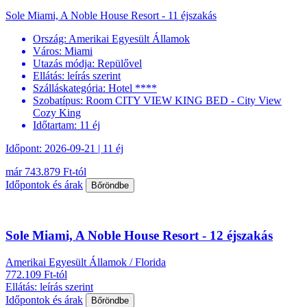
Sole Miami, A Noble House Resort - 11 éjszakás
Ország:
Amerikai Egyesült Államok
Város:
Miami
Utazás módja:
Repülővel
Ellátás:
leírás szerint
Szálláskategória:
Hotel ****
Szobatípus:
Room CITY VIEW KING BED - City View
Cozy King
Időtartam:
11 éj
Időpont: 2026-09-21 | 11 éj
már 743.879 Ft-tól
Időpontok és árak
Bőröndbe
Sole Miami, A Noble House Resort - 12 éjszakás
Amerikai Egyesült Államok / Florida
772.109 Ft-tól
Ellátás: leírás szerint
Időpontok és árak
Bőröndbe