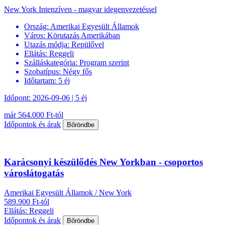
New York Intenzíven - magyar idegenvezetéssel
Ország:
Amerikai Egyesült Államok
Város:
Körutazás Amerikában
Utazás módja:
Repülővel
Ellátás:
Reggeli
Szálláskategória:
Program szerint
Szobatípus:
Négy fős
Időtartam:
5 éj
Időpont: 2026-09-06 | 5 éj
már 564.000 Ft-tól
Időpontok és árak
Bőröndbe
Karácsonyi készülődés New Yorkban - csoportos
városlátogatás
Amerikai Egyesült Államok / New York
589.900 Ft-tól
Ellátás: Reggeli
Időpontok és árak
Bőröndbe