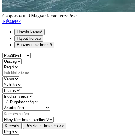
Csoportos utak
Magyar idegenvezetővel
Részletek
Utazás kereső
Hajóút kereső
Buszos utak kereső
Keresés
Részletes keresés >>