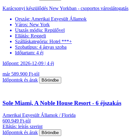
Karácsonyi készülődés New Yorkban - csoportos városlátogatás
Ország:
Amerikai Egyesült Államok
Város:
New York
Utazás módja:
Repülővel
Ellátás:
Reggeli
Szálláskategória:
Hotel ***+
Szobatípus:
4 ágyas szoba
Időtartam:
4 éj
Időpont: 2026-12-09 | 4 éj
már 589.900 Ft-tól
Időpontok és árak
Bőröndbe
Sole Miami, A Noble House Resort - 6 éjszakás
Amerikai Egyesült Államok / Florida
600.949 Ft-tól
Ellátás: leírás szerint
Időpontok és árak
Bőröndbe