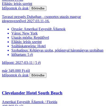
Ellátás: leírás szerint
Időpontok és árak
Bőröndbe
Tavaszi pezsgés Dubajban - csoportos utazás magyar
idegenvezetővel 2027.03.11-16.
Ország:
Amerikai Egyesült Államok
Város:
New York
Utazás módja:
Repülővel
Ellátás:
leírás szerint
Szálláskategória:
Hotel
Szobatípus:
Kétágyas szoba, pótággyal háromágyas szobában
Időtartam:
5 éj
Időpont: 2027-03-11 | 5 éj
már 349.000 Ft-tól
Időpontok és árak
Bőröndbe
Clevelander Hotel South Beach
Amerikai Egyesült Államok / Florida