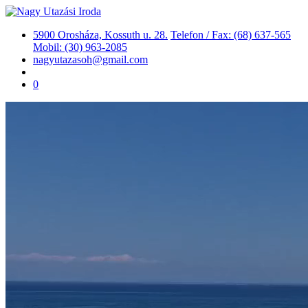
5900 Orosháza, Kossuth u. 28.
Telefon / Fax: (68) 637-565
Mobil: (30) 963-2085
nagyutazasoh@gmail.com
0