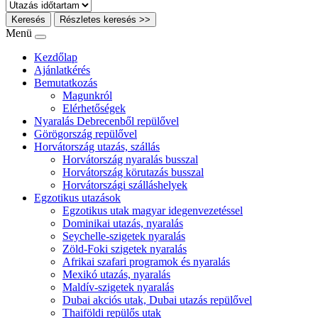
Keresés
Részletes keresés >>
Menü
Kezdőlap
Ajánlatkérés
Bemutatkozás
Magunkról
Elérhetőségek
Nyaralás Debrecenből repülővel
Görögország repülővel
Horvátország utazás, szállás
Horvátország nyaralás busszal
Horvátország körutazás busszal
Horvátországi szálláshelyek
Egzotikus utazások
Egzotikus utak magyar idegenvezetéssel
Dominikai utazás, nyaralás
Seychelle-szigetek nyaralás
Zöld-Foki szigetek nyaralás
Afrikai szafari programok és nyaralás
Mexikó utazás, nyaralás
Maldív-szigetek nyaralás
Dubai akciós utak, Dubai utazás repülővel
Thaiföldi repülős utak