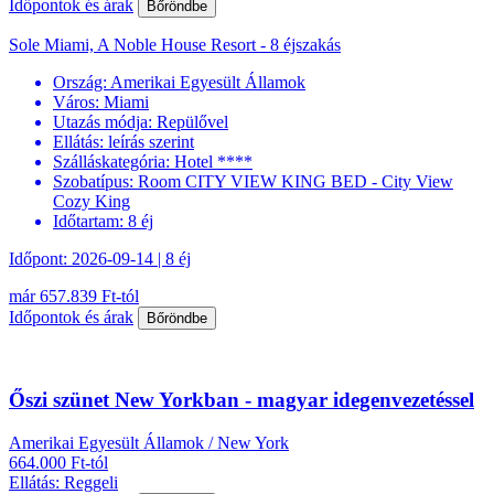
Időpontok és árak
Bőröndbe
Sole Miami, A Noble House Resort - 8 éjszakás
Ország:
Amerikai Egyesült Államok
Város:
Miami
Utazás módja:
Repülővel
Ellátás:
leírás szerint
Szálláskategória:
Hotel ****
Szobatípus:
Room CITY VIEW KING BED - City View
Cozy King
Időtartam:
8 éj
Időpont: 2026-09-14 | 8 éj
már 657.839 Ft-tól
Időpontok és árak
Bőröndbe
Őszi szünet New Yorkban - magyar idegenvezetéssel
Amerikai Egyesült Államok / New York
664.000 Ft-tól
Ellátás: Reggeli