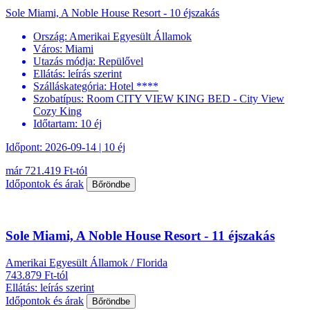
Sole Miami, A Noble House Resort - 10 éjszakás
Ország:
Amerikai Egyesült Államok
Város:
Miami
Utazás módja:
Repülővel
Ellátás:
leírás szerint
Szálláskategória:
Hotel ****
Szobatípus:
Room CITY VIEW KING BED - City View
Cozy King
Időtartam:
10 éj
Időpont: 2026-09-14 | 10 éj
már 721.419 Ft-tól
Időpontok és árak
Bőröndbe
Sole Miami, A Noble House Resort - 11 éjszakás
Amerikai Egyesült Államok / Florida
743.879 Ft-tól
Ellátás: leírás szerint
Időpontok és árak
Bőröndbe