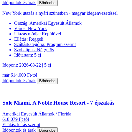
Időpontok és árak
Bőröndbe
New York utazás a nyári szünetben - magyar idegenvezetéssel
Ország:
Amerikai Egyesült Államok
Város:
New York
Utazás módja:
Repülővel
Ellátás:
Reggeli
Szálláskategória:
Program szerint
Szobatípus:
Négy fős
Időtartam:
5 éj
Időpont: 2026-08-22 | 5 éj
már 614.000 Ft-tól
Időpontok és árak
Bőröndbe
Sole Miami, A Noble House Resort - 7 éjszakás
Amerikai Egyesült Államok / Florida
618.079 Ft-tól
Ellátás: leírás szerint
Időpontok és árak
Bőröndbe