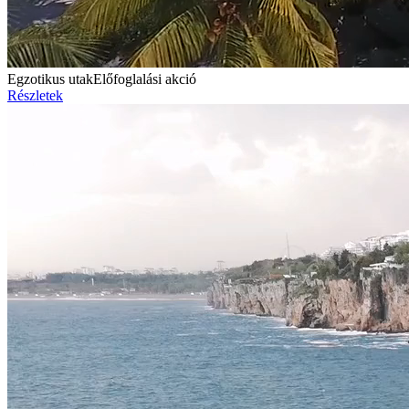
Egzotikus utak
Előfoglalási akció
Részletek