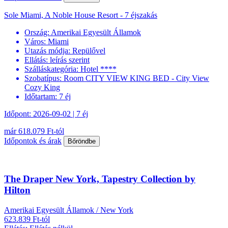
Sole Miami, A Noble House Resort - 7 éjszakás
Ország:
Amerikai Egyesült Államok
Város:
Miami
Utazás módja:
Repülővel
Ellátás:
leírás szerint
Szálláskategória:
Hotel ****
Szobatípus:
Room CITY VIEW KING BED - City View
Cozy King
Időtartam:
7 éj
Időpont: 2026-09-02 | 7 éj
már 618.079 Ft-tól
Időpontok és árak
Bőröndbe
The Draper New York, Tapestry Collection by
Hilton
Amerikai Egyesült Államok / New York
623.839 Ft-tól