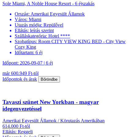
Sole Miami, A Noble House Resort - 6 éjszakás
Ország:
Amerikai Egyesült Államok
Város:
Miami
Utazás módja:
Repülővel
Ellátás:
leírás szerint
Szálláskategória:
Hotel ****
Szobatípus:
Room CITY VIEW KING BED - City View
Cozy King
Időtartam:
6 éj
Időpont: 2026-09-07 | 6 éj
már 600.949 Ft-tól
Időpontok és árak
Bőröndbe
Tavaszi szünet New Yorkban - magyar
idegenvezetéssel
Amerikai Egyesült Államok / Körutazás Amerikában
614.000 Ft-tól
Ellátás: Reggeli