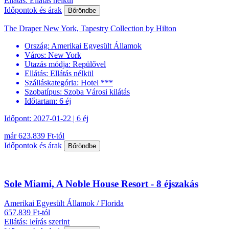
Ellátás: Ellátás nélkül
Időpontok és árak
Bőröndbe
The Draper New York, Tapestry Collection by Hilton
Ország:
Amerikai Egyesült Államok
Város:
New York
Utazás módja:
Repülővel
Ellátás:
Ellátás nélkül
Szálláskategória:
Hotel ***
Szobatípus:
Szoba Városi kilátás
Időtartam:
6 éj
Időpont: 2027-01-22 | 6 éj
már 623.839 Ft-tól
Időpontok és árak
Bőröndbe
Sole Miami, A Noble House Resort - 8 éjszakás
Amerikai Egyesült Államok / Florida
657.839 Ft-tól
Ellátás: leírás szerint