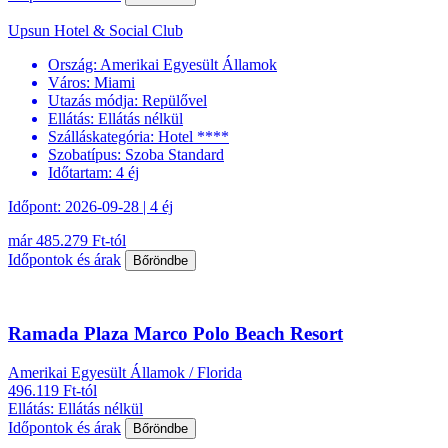
Upsun Hotel & Social Club
Ország:
Amerikai Egyesült Államok
Város:
Miami
Utazás módja:
Repülővel
Ellátás:
Ellátás nélkül
Szálláskategória:
Hotel ****
Szobatípus:
Szoba Standard
Időtartam:
4 éj
Időpont: 2026-09-28 | 4 éj
már 485.279 Ft-tól
Időpontok és árak
Bőröndbe
Ramada Plaza Marco Polo Beach Resort
Amerikai Egyesült Államok / Florida
496.119 Ft-tól
Ellátás: Ellátás nélkül
Időpontok és árak
Bőröndbe