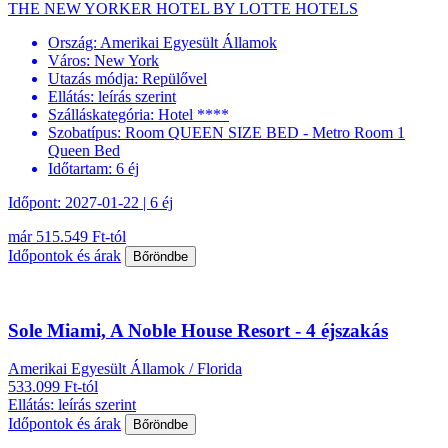
THE NEW YORKER HOTEL BY LOTTE HOTELS
Ország:
Amerikai Egyesült Államok
Város:
New York
Utazás módja:
Repülővel
Ellátás:
leírás szerint
Szálláskategória:
Hotel ****
Szobatípus:
Room QUEEN SIZE BED - Metro Room 1
Queen Bed
Időtartam:
6 éj
Időpont: 2027-01-22 | 6 éj
már 515.549 Ft-tól
Időpontok és árak
Bőröndbe
Sole Miami, A Noble House Resort - 4 éjszakás
Amerikai Egyesült Államok / Florida
533.099 Ft-tól
Ellátás: leírás szerint
Időpontok és árak
Bőröndbe