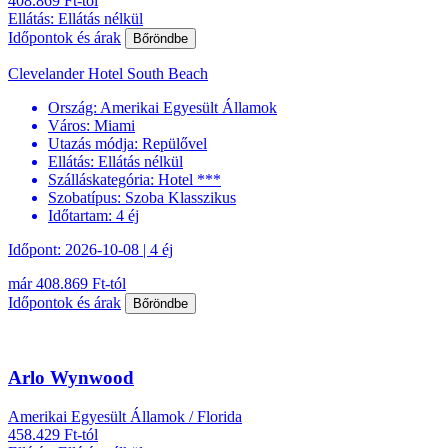
408.869 Ft-tól
Ellátás: Ellátás nélkül
Időpontok és árak
Bőröndbe
Clevelander Hotel South Beach
Ország:
Amerikai Egyesült Államok
Város:
Miami
Utazás módja:
Repülővel
Ellátás:
Ellátás nélkül
Szálláskategória:
Hotel ***
Szobatípus:
Szoba Klasszikus
Időtartam:
4 éj
Időpont: 2026-10-08 | 4 éj
már 408.869 Ft-tól
Időpontok és árak
Bőröndbe
Arlo Wynwood
Amerikai Egyesült Államok / Florida
458.429 Ft-tól