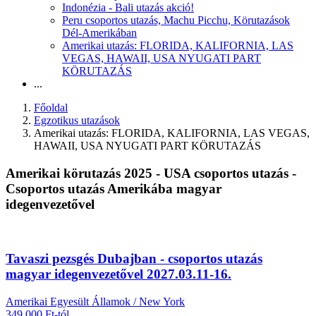
Indonézia - Bali utazás akció!
Peru csoportos utazás, Machu Picchu, Körutazások
Dél-Amerikában
Amerikai utazás: FLORIDA, KALIFORNIA, LAS
VEGAS, HAWAII, USA NYUGATI PART
KÖRUTAZÁS
...
Főoldal
Egzotikus utazások
Amerikai utazás: FLORIDA, KALIFORNIA, LAS VEGAS,
HAWAII, USA NYUGATI PART KÖRUTAZÁS
Amerikai körutazás 2025 - USA csoportos utazás -
Csoportos utazás Amerikába magyar
idegenvezetővel
Tavaszi pezsgés Dubajban - csoportos utazás
magyar idegenvezetővel 2027.03.11-16.
Amerikai Egyesült Államok / New York
349.000 Ft-tól