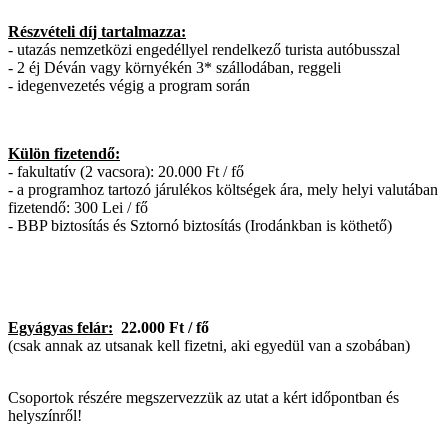
Részvételi díj tartalmazza:
- utazás nemzetközi engedéllyel rendelkező turista autóbusszal
- 2 éj Déván vagy környékén 3* szállodában, reggeli
- idegenvezetés végig a program során
Külön fizetendő:
- fakultatív (2 vacsora): 20.000 Ft / fő
- a programhoz tartozó járulékos költségek ára, mely helyi valutában
fizetendő: 300 Lei / fő
- BBP biztosítás és Sztornó biztosítás (Irodánkban is köthető)
Egyágyas felár:
22.000 Ft / fő
(csak annak az utsanak kell fizetni, aki egyedül van a szobában)
Csoportok részére megszervezzük az utat a kért időpontban és
helyszínről!