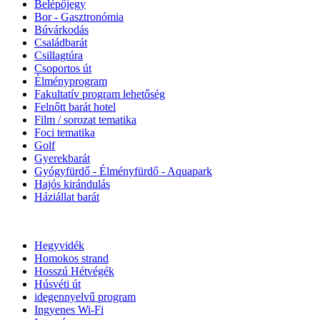
Belépőjegy
Bor - Gasztronómia
Búvárkodás
Családbarát
Csillagtúra
Csoportos út
Élményprogram
Fakultatív program lehetőség
Felnőtt barát hotel
Film / sorozat tematika
Foci tematika
Golf
Gyerekbarát
Gyógyfürdő - Élményfürdő - Aquapark
Hajós kirándulás
Háziállat barát
Hegyvidék
Homokos strand
Hosszú Hétvégék
Húsvéti út
idegennyelvű program
Ingyenes Wi-Fi