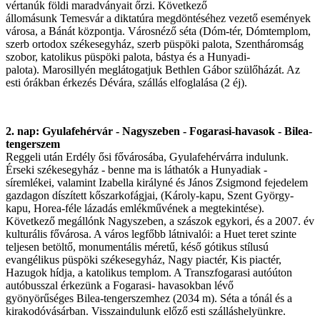
vértanúk földi maradványait őrzi. Következő
állomásunk Temesvár a diktatúra megdöntéséhez vezető események
városa, a Bánát központja. Városnéző séta (Dóm-tér, Dómtemplom,
szerb ortodox székesegyház, szerb püspöki palota, Szentháromság
szobor, katolikus püspöki palota, bástya és a Hunyadi-
palota). Marosillyén meglátogatjuk Bethlen Gábor szülőházát. Az
esti órákban érkezés Dévára, szállás elfoglalása (2 éj).
2. nap: Gyulafehérvár - Nagyszeben - Fogarasi-havasok - Bilea-
tengerszem
Reggeli után Erdély ősi fővárosába, Gyulafehérvárra indulunk.
Érseki székesegyház - benne ma is láthatók a Hunyadiak -
síremlékei, valamint Izabella királyné és János Zsigmond fejedelem
gazdagon díszített kőszarkofágjai, (Károly-kapu, Szent György-
kapu, Horea-féle lázadás emlékművének a megtekintése).
Következő megállónk Nagyszeben, a szászok egykori, és a 2007. év
kulturális fővárosa. A város legfőbb látnivalói: a Huet teret szinte
teljesen betöltő, monumentális méretű, késő gótikus stílusú
evangélikus püspöki székesegyház, Nagy piactér, Kis piactér,
Hazugok hídja, a katolikus templom. A Transzfogarasi autóúton
autóbusszal érkezünk a Fogarasi- havasokban lévő
gyönyörűséges Bilea-tengerszemhez (2034 m). Séta a tónál és a
kirakodóvásárban. Visszaindulunk előző esti szálláshelyünkre.