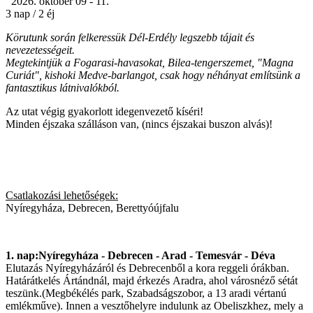
2026. október 09 - 11.
3 nap / 2 éj
Körutunk során felkeressük Dél-Erdély legszebb tájait és
nevezetességeit.
Megtekintjük a Fogarasi-havasokat, Bilea-tengerszemet, "Magna
Curiát", kishoki Medve-barlangot, csak hogy néhányat említsünk a
fantasztikus látnivalókból.
Az utat végig gyakorlott idegenvezető kíséri!
Minden éjszaka szálláson van, (nincs éjszakai buszon alvás)!
Csatlakozási lehetőségek:
Nyíregyháza, Debrecen, Berettyóújfalu
1. nap:Nyíregyháza - Debrecen - Arad - Temesvár - Déva
Elutazás Nyíregyházáról és Debrecenből a kora reggeli órákban.
Határátkelés Ártándnál, majd érkezés Aradra, ahol városnéző sétát
teszünk.(Megbékélés park, Szabadságszobor, a 13 aradi vértanú
emlékműve). Innen a vesztőhelyre indulunk az Obeliszkhez, mely a