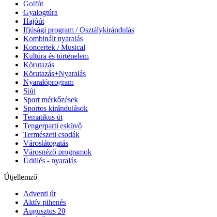
Golfút
Gyalogtúra
Hajóút
Ifjúsági program / Osztálykirándulás
Kombinált nyaralás
Koncertek / Musical
Kultúra és történelem
Körutazás
Körutazás+Nyaralás
Nyaralóprogram
Síút
Sport mérkőzések
Sportos kirándulások
Tematikus út
Tengerparti esküvő
Természeti csodák
Városlátogatás
Városnéző programok
Üdülés - nyaralás
Útjellemző
Adventi út
Aktív pihenés
Augusztus 20