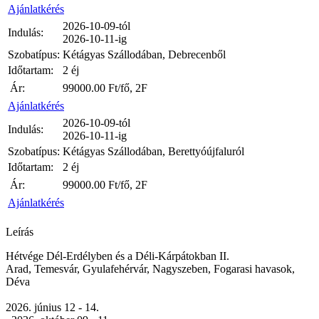
Ajánlatkérés
2026-10-09-tól
Indulás:
2026-10-11-ig
Szobatípus:
Kétágyas Szállodában, Debrecenből
Időtartam:
2 éj
Ár:
99000.00
Ft/fő, 2F
Ajánlatkérés
2026-10-09-tól
Indulás:
2026-10-11-ig
Szobatípus:
Kétágyas Szállodában, Berettyóújfaluról
Időtartam:
2 éj
Ár:
99000.00
Ft/fő, 2F
Ajánlatkérés
Leírás
Hétvége Dél-Erdélyben és a Déli-Kárpátokban II.
Arad, Temesvár, Gyulafehérvár, Nagyszeben, Fogarasi havasok,
Déva
2026. június 12 - 14.