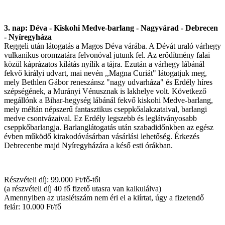
3. nap: Déva - Kiskohi Medve-barlang - Nagyvárad - Debrecen
- Nyíregyháza
Reggeli után látogatás a Magos Déva várába. A Dévát uraló várhegy
vulkanikus oromzatára felvonóval jutunk fel. Az erődítmény falai
közül káprázatos kilátás nyílik a tájra. Ezután a várhegy lábánál
fekvő királyi udvart, mai nevén ,,Magna Curiát" látogatjuk meg,
mely Bethlen Gábor reneszánsz "nagy udvarháza" és Erdély híres
szépségének, a Murányi Vénusznak is lakhelye volt. Következő
megállónk a Bihar-hegység lábánál fekvő kiskohi Medve-barlang,
mely méltán népszerű fantasztikus cseppkőalakzataival, barlangi
medve csontvázaival. Ez Erdély legszebb és leglátványosabb
cseppkőbarlangja. Barlanglátogatás után szabadidőnkben az egész
évben működő kirakodóvásárban vásárlási lehetőség. Érkezés
Debrecenbe majd Nyíregyházára a késő esti órákban.
Részvételi díj: 99.000 Ft/fő-től
(a részvételi díj 40 fő fizető utasra van kalkulálva)
Amennyiben az utaslétszám nem éri el a kiírtat, úgy a fizetendő
felár: 10.000 Ft/fő