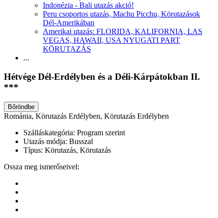
Indonézia - Bali utazás akció!
Peru csoportos utazás, Machu Picchu, Körutazások
Dél-Amerikában
Amerikai utazás: FLORIDA, KALIFORNIA, LAS
VEGAS, HAWAII, USA NYUGATI PART
KÖRUTAZÁS
...
Hétvége Dél-Erdélyben és a Déli-Kárpátokban II.
***
Bőröndbe
Románia, Körutazás Erdélyben, Körutazás Erdélyben
Szálláskategória:
Program szerint
Utazás módja:
Busszal
Típus:
Körutazás, Körutazás
Ossza meg ismerőseivel: