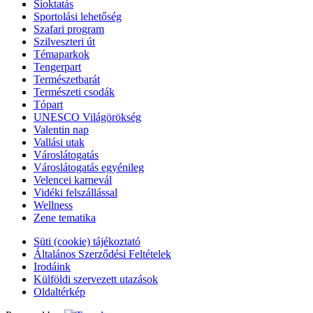
Síoktatás
Sportolási lehetőség
Szafari program
Szilveszteri út
Témaparkok
Tengerpart
Természetbarát
Természeti csodák
Tópart
UNESCO Világörökség
Valentin nap
Vallási utak
Városlátogatás
Városlátogatás egyénileg
Velencei karnevál
Vidéki felszállással
Wellness
Zene tematika
Süti (cookie) tájékoztató
Általános Szerződési Feltételek
Irodáink
Külföldi szervezett utazások
Oldaltérkép