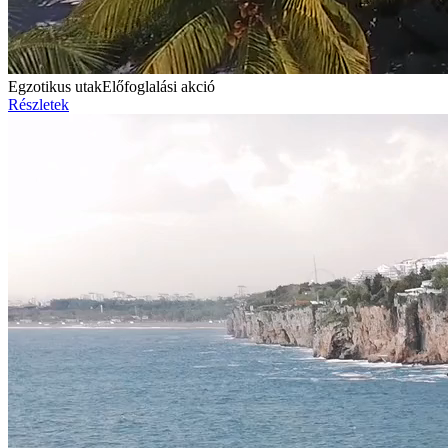
Egzotikus utak
Előfoglalási akció
Részletek