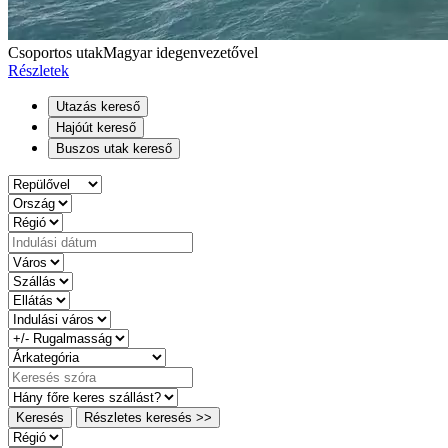
Csoportos utak
Magyar idegenvezetővel
Részletek
Utazás kereső
Hajóút kereső
Buszos utak kereső
Keresés
Részletes keresés >>