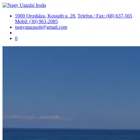
5900 Orosháza, Kossuth u. 28.
Telefon / Fax: (68) 637-565
Mobil: (30) 963-2085
nagyutazasoh@gmail.com
0