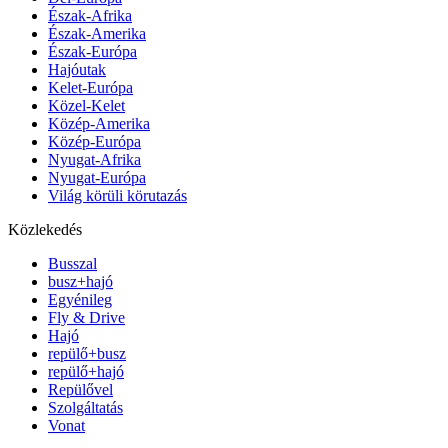
Észak-Afrika
Észak-Amerika
Észak-Európa
Hajóutak
Kelet-Európa
Közel-Kelet
Közép-Amerika
Közép-Európa
Nyugat-Afrika
Nyugat-Európa
Világ körüli körutazás
Közlekedés
Busszal
busz+hajó
Egyénileg
Fly & Drive
Hajó
repülő+busz
repülő+hajó
Repülővel
Szolgáltatás
Vonat