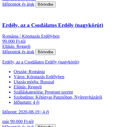
Időpontok és árak
Bőröndbe
Erdély, az a Csodálatos Erdély (nagykörút)
Románia / Körutazás Erdélyben
99.000 Ft-tól
Ellátás: Reggeli
Időpontok és árak
Bőröndbe
Erdély, az a Csodálatos Erdély (nagykörút)
Ország:
Románia
Város:
Körutazás Erdélyben
Utazás módja:
Busszal
Ellátás:
Reggeli
Szálláskategória:
Program szerint
Szobatípus:
Kétágyas Panzióban, Nyíregyházáról
Időtartam:
4 éj
Időpont: 2026-08-19 | 4 éj
már 99.000 Ft-tól
Időpontok és árak