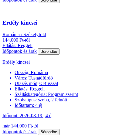
Bőröndbe
Erdély kincsei
Románia / Székelyföld
144.000 Ft-tól
Ellátás: Reggeli
Időpontok és árak
Bőröndbe
Erdély kincsei
Ország:
Románia
Város:
Tusnádfürdő
Utazás módja:
Busszal
Ellátás:
Reggeli
Szálláskategória:
Program szerint
Szobatípus:
szoba, 2 felnőtt
Időtartam:
4 éj
Időpont: 2026-08-19 | 4 éj
már 144.000 Ft-tól
Időpontok és árak
Bőröndbe