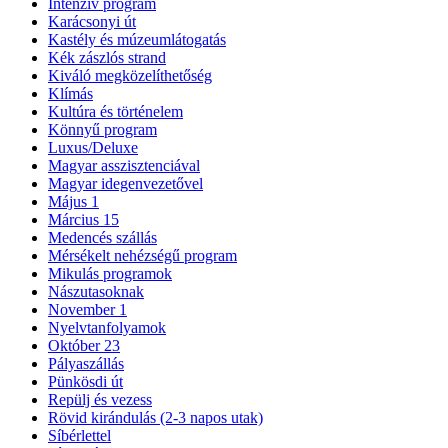
Intenzív program
Karácsonyi út
Kastély és múzeumlátogatás
Kék zászlós strand
Kiváló megközelíthetőség
Klímás
Kultúra és történelem
Könnyű program
Luxus/Deluxe
Magyar asszisztenciával
Magyar idegenvezetővel
Május 1
Március 15
Medencés szállás
Mérsékelt nehézségű program
Mikulás programok
Nászutasoknak
November 1
Nyelvtanfolyamok
Október 23
Pályaszállás
Pünkösdi út
Repülj és vezess
Rövid kirándulás (2-3 napos utak)
Síbérlettel