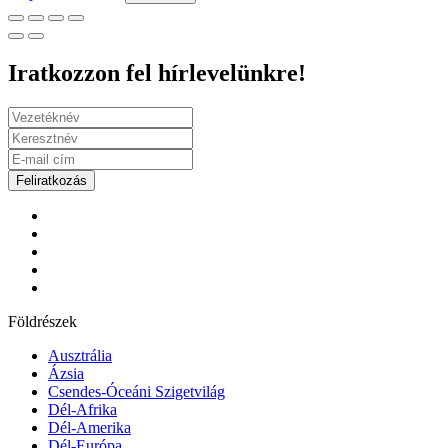
Iratkozzon fel hírlevelünkre!
Feliratkozás
Földrészek
Ausztrália
Ázsia
Csendes-Óceáni Szigetvilág
Dél-Afrika
Dél-Amerika
Dél-Európa