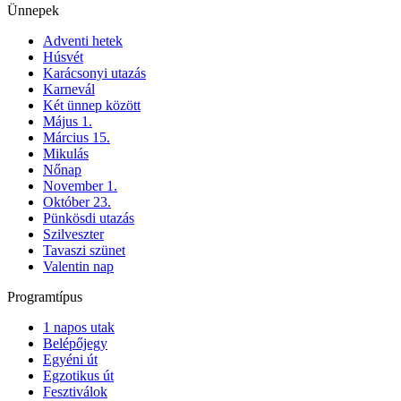
Ünnepek
Adventi hetek
Húsvét
Karácsonyi utazás
Karnevál
Két ünnep között
Május 1.
Március 15.
Mikulás
Nőnap
November 1.
Október 23.
Pünkösdi utazás
Szilveszter
Tavaszi szünet
Valentin nap
Programtípus
1 napos utak
Belépőjegy
Egyéni út
Egzotikus út
Fesztiválok