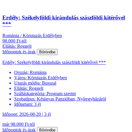
Erdély: Székelyföldi kirándulás szászföldi kitérővel
***
Románia / Körutazás Erdélyben
98.000 Ft-tól
Ellátás: Reggeli
Időpontok és árak
Bőröndbe
Erdély: Székelyföldi kirándulás szászföldi kitérővel ***
Ország:
Románia
Város:
Körutazás Erdélyben
Utazás módja:
Busszal
Ellátás:
Reggeli
Szálláskategória:
Program szerint
Szobatípus:
Kétágyas Panzióban, Nyíregyházáról
Időtartam:
3 éj
Időpont: 2026-08-20 | 3 éj
már 98.000 Ft-tól
Időpontok és árak
Bőröndbe