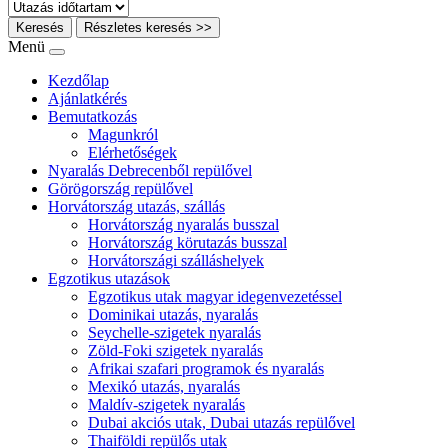
Keresés
Részletes keresés >>
Menü
Kezdőlap
Ajánlatkérés
Bemutatkozás
Magunkról
Elérhetőségek
Nyaralás Debrecenből repülővel
Görögország repülővel
Horvátország utazás, szállás
Horvátország nyaralás busszal
Horvátország körutazás busszal
Horvátországi szálláshelyek
Egzotikus utazások
Egzotikus utak magyar idegenvezetéssel
Dominikai utazás, nyaralás
Seychelle-szigetek nyaralás
Zöld-Foki szigetek nyaralás
Afrikai szafari programok és nyaralás
Mexikó utazás, nyaralás
Maldív-szigetek nyaralás
Dubai akciós utak, Dubai utazás repülővel
Thaiföldi repülős utak