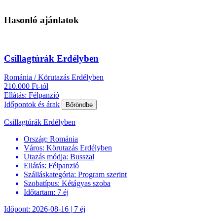
Hasonló ajánlatok
Csillagtúrák Erdélyben
Románia / Körutazás Erdélyben
210.000 Ft-tól
Ellátás: Félpanzió
Időpontok és árak
Bőröndbe
Csillagtúrák Erdélyben
Ország:
Románia
Város:
Körutazás Erdélyben
Utazás módja:
Busszal
Ellátás:
Félpanzió
Szálláskategória:
Program szerint
Szobatípus:
Kétágyas szoba
Időtartam:
7 éj
Időpont: 2026-08-16 | 7 éj