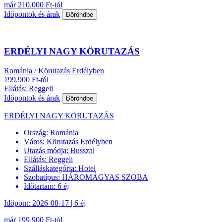
már 210.000 Ft-tól
Időpontok és árak
Bőröndbe
ERDÉLYI NAGY KÖRUTAZÁS
Románia / Körutazás Erdélyben
199.900 Ft-tól
Ellátás: Reggeli
Időpontok és árak
Bőröndbe
ERDÉLYI NAGY KÖRUTAZÁS
Ország:
Románia
Város:
Körutazás Erdélyben
Utazás módja:
Busszal
Ellátás:
Reggeli
Szálláskategória:
Hotel
Szobatípus:
HÁROMÁGYAS SZOBA
Időtartam:
6 éj
Időpont: 2026-08-17 | 6 éj
már 199.900 Ft-tól