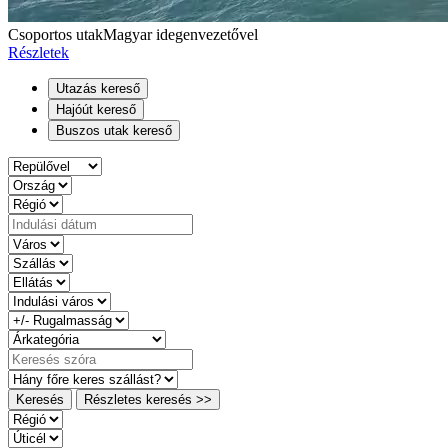
Csoportos utak
Magyar idegenvezetővel
Részletek
Utazás kereső
Hajóút kereső
Buszos utak kereső
Keresés
Részletes keresés >>