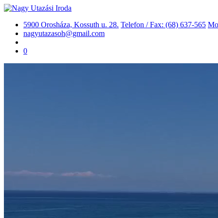
5900 Orosháza, Kossuth u. 28.
Telefon / Fax: (68) 637-565
Mob
nagyutazasoh@gmail.com
0