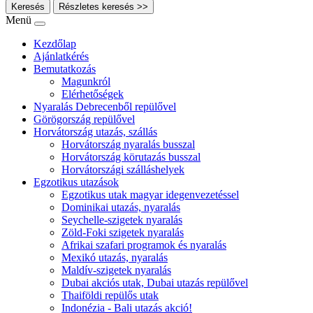
Keresés
Részletes keresés >>
Menü
Kezdőlap
Ajánlatkérés
Bemutatkozás
Magunkról
Elérhetőségek
Nyaralás Debrecenből repülővel
Görögország repülővel
Horvátország utazás, szállás
Horvátország nyaralás busszal
Horvátország körutazás busszal
Horvátországi szálláshelyek
Egzotikus utazások
Egzotikus utak magyar idegenvezetéssel
Dominikai utazás, nyaralás
Seychelle-szigetek nyaralás
Zöld-Foki szigetek nyaralás
Afrikai szafari programok és nyaralás
Mexikó utazás, nyaralás
Maldív-szigetek nyaralás
Dubai akciós utak, Dubai utazás repülővel
Thaiföldi repülős utak
Indonézia - Bali utazás akció!