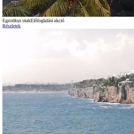
Egzotikus utak
Előfoglalási akció
Részletek