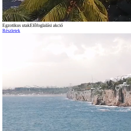
Egzotikus utak
Előfoglalási akció
Részletek