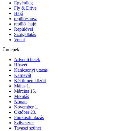
Egyénileg
Fly & Drive
Hajó
repülő+busz
repülő+hajó
Repülővel
Szolgáltatás
Vonat
Ünnepek
Adventi hetek
Húsvét
Karácsonyi utazás
Karnevál
Két ünnep között
Május 1.
Március 15.
Mikulás
Nőnap
November 1.
Október 23.
Pünkösdi utazás
Szilveszter
Tavaszi szünet