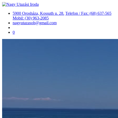
5900 Orosháza, Kossuth u. 28.
Telefon / Fax: (68) 637-565
Mobil: (30) 963-2085
nagyutazasoh@gmail.com
0