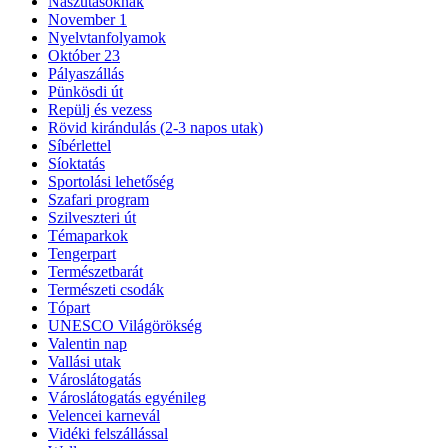
Nászutasoknak
November 1
Nyelvtanfolyamok
Október 23
Pályaszállás
Pünkösdi út
Repülj és vezess
Rövid kirándulás (2-3 napos utak)
Síbérlettel
Síoktatás
Sportolási lehetőség
Szafari program
Szilveszteri út
Témaparkok
Tengerpart
Természetbarát
Természeti csodák
Tópart
UNESCO Világörökség
Valentin nap
Vallási utak
Városlátogatás
Városlátogatás egyénileg
Velencei karnevál
Vidéki felszállással