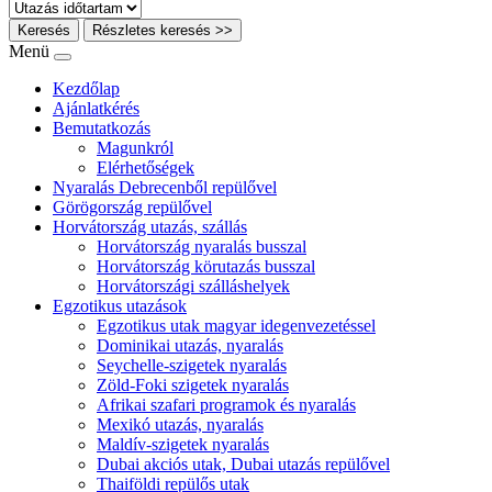
Keresés
Részletes keresés >>
Menü
Kezdőlap
Ajánlatkérés
Bemutatkozás
Magunkról
Elérhetőségek
Nyaralás Debrecenből repülővel
Görögország repülővel
Horvátország utazás, szállás
Horvátország nyaralás busszal
Horvátország körutazás busszal
Horvátországi szálláshelyek
Egzotikus utazások
Egzotikus utak magyar idegenvezetéssel
Dominikai utazás, nyaralás
Seychelle-szigetek nyaralás
Zöld-Foki szigetek nyaralás
Afrikai szafari programok és nyaralás
Mexikó utazás, nyaralás
Maldív-szigetek nyaralás
Dubai akciós utak, Dubai utazás repülővel
Thaiföldi repülős utak