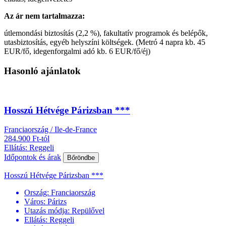
Az ár nem tartalmazza:
útlemondási biztosítás (2,2 %), fakultatív programok és belépők,
utasbiztosítás, egyéb helyszíni költségek. (Metró 4 napra kb. 45
EUR/fő, idegenforgalmi adó kb. 6 EUR/fő/éj)
Hasonló ajánlatok
Hosszú Hétvége Párizsban ***
Franciaország / Ile-de-France
284.900 Ft-tól
Ellátás: Reggeli
Időpontok és árak
Bőröndbe
Hosszú Hétvége Párizsban ***
Ország:
Franciaország
Város:
Párizs
Utazás módja:
Repülővel
Ellátás:
Reggeli