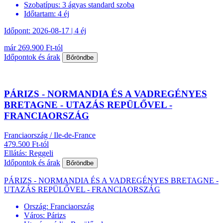
Szobatípus:
3 ágyas standard szoba
Időtartam:
4 éj
Időpont: 2026-08-17 | 4 éj
már 269.900 Ft-tól
Időpontok és árak
Bőröndbe
PÁRIZS - NORMANDIA ÉS A VADREGÉNYES
BRETAGNE - UTAZÁS REPÜLŐVEL -
FRANCIAORSZÁG
Franciaország / Ile-de-France
479.500 Ft-tól
Ellátás: Reggeli
Időpontok és árak
Bőröndbe
PÁRIZS - NORMANDIA ÉS A VADREGÉNYES BRETAGNE -
UTAZÁS REPÜLŐVEL - FRANCIAORSZÁG
Ország:
Franciaország
Város:
Párizs