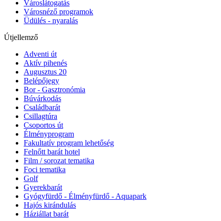
Városlátogatás
Városnéző programok
Üdülés - nyaralás
Útjellemző
Adventi út
Aktív pihenés
Augusztus 20
Belépőjegy
Bor - Gasztronómia
Búvárkodás
Családbarát
Csillagtúra
Csoportos út
Élményprogram
Fakultatív program lehetőség
Felnőtt barát hotel
Film / sorozat tematika
Foci tematika
Golf
Gyerekbarát
Gyógyfürdő - Élményfürdő - Aquapark
Hajós kirándulás
Háziállat barát