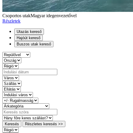
Csoportos utak
Magyar idegenvezetővel
Részletek
Utazás kereső
Hajóút kereső
Buszos utak kereső
Keresés
Részletes keresés >>