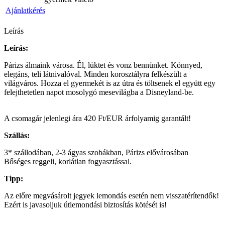
Ajánlatkérés
Leírás
Leírás:
Párizs álmaink városa. Él, lüktet és vonz bennünket. Könnyed,
elegáns, teli látnivalóval. Minden korosztályra felkészült a
világváros. Hozza el gyermekét is az útra és töltsenek el együtt egy
felejthetetlen napot mosolygó mesevilágba a Disneyland-be.
A csomagár jelenlegi ára 420 Ft/EUR árfolyamig garantált!
Szállás:
3* szállodában, 2-3 ágyas szobákban, Párizs elővárosában
Bőséges reggeli, korlátlan fogyasztással.
Tipp:
Az előre megvásárolt jegyek lemondás esetén nem visszatérítendők!
Ezért is javasoljuk útlemondási biztosítás kötését is!