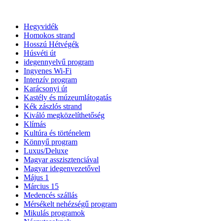
Hegyvidék
Homokos strand
Hosszú Hétvégék
Húsvéti út
idegennyelvű program
Ingyenes Wi-Fi
Intenzív program
Karácsonyi út
Kastély és múzeumlátogatás
Kék zászlós strand
Kiváló megközelíthetőség
Klímás
Kultúra és történelem
Könnyű program
Luxus/Deluxe
Magyar asszisztenciával
Magyar idegenvezetővel
Május 1
Március 15
Medencés szállás
Mérsékelt nehézségű program
Mikulás programok