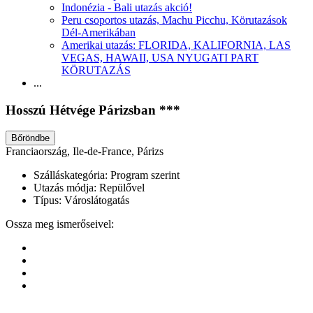
Indonézia - Bali utazás akció!
Peru csoportos utazás, Machu Picchu, Körutazások
Dél-Amerikában
Amerikai utazás: FLORIDA, KALIFORNIA, LAS
VEGAS, HAWAII, USA NYUGATI PART
KÖRUTAZÁS
...
Hosszú Hétvége Párizsban ***
Bőröndbe
Franciaország, Ile-de-France, Párizs
Szálláskategória:
Program szerint
Utazás módja:
Repülővel
Típus:
Városlátogatás
Ossza meg ismerőseivel: