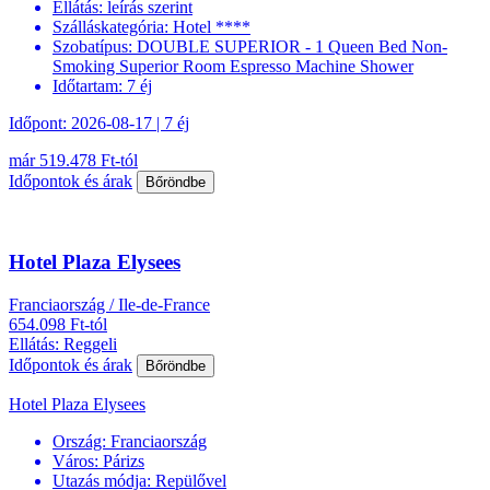
Ellátás:
leírás szerint
Szálláskategória:
Hotel ****
Szobatípus:
DOUBLE SUPERIOR - 1 Queen Bed Non-
Smoking Superior Room Espresso Machine Shower
Időtartam:
7 éj
Időpont: 2026-08-17 | 7 éj
már 519.478 Ft-tól
Időpontok és árak
Bőröndbe
Hotel Plaza Elysees
Franciaország / Ile-de-France
654.098 Ft-tól
Ellátás: Reggeli
Időpontok és árak
Bőröndbe
Hotel Plaza Elysees
Ország:
Franciaország
Város:
Párizs
Utazás módja:
Repülővel