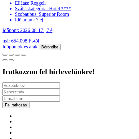
Ellátás:
Reggeli
Szálláskategória:
Hotel ****
Szobatípus:
Superior Room
Időtartam:
7 éj
Időpont: 2026-08-17 | 7 éj
már 654.098 Ft-tól
Időpontok és árak
Bőröndbe
Iratkozzon fel hírlevelünkre!
Feliratkozás