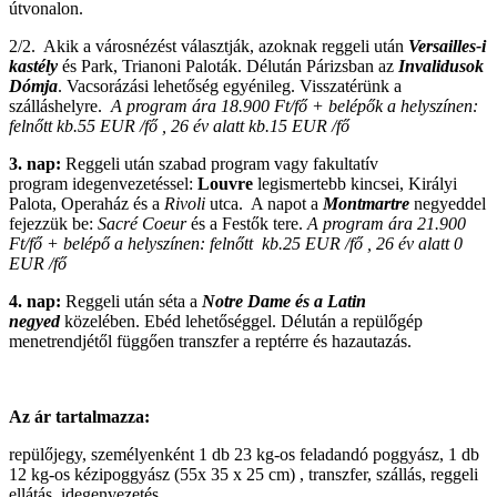
útvonalon.
2/2. Akik a városnézést választják, azoknak reggeli után
Versailles-i
kastély
és Park, Trianoni Paloták. Délután Párizsban az
Invalidusok
Dómja
. Vacsorázási lehetőség egyénileg. Visszatérünk a
szálláshelyre.
A program ára 18.900 Ft/fő + belépők a helyszínen:
felnőtt kb.55 EUR /fő , 26 év alatt kb.15 EUR /fő
3. nap:
Reggeli után szabad program vagy fakultatív
program idegenvezetéssel:
Louvre
legismertebb kincsei, Királyi
Palota, Operaház és a
Rivoli
utca. A napot a
Montmartre
negyeddel
fejezzük be:
Sacré Coeur
és a Festők tere.
A program ára 21.900
Ft/fő + belépő a helyszínen: felnőtt kb.25 EUR /fő , 26 év alatt 0
EUR /fő
4. nap:
Reggeli után séta a
Notre Dame és a Latin
negyed
közelében. Ebéd lehetőséggel. Délután a repülőgép
menetrendjétől függően transzfer a reptérre és hazautazás.
Az ár tartalmazza:
repülőjegy, személyenként 1 db 23 kg-os feladandó poggyász, 1 db
12 kg-os kézipoggyász (55x 35 x 25 cm) , transzfer, szállás, reggeli
ellátás, idegenvezetés