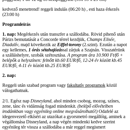
kedvező menetrend! reggeli indulás (06:20 h) , esti haza érkezés
(23:00 h)
Programleírás
1. nap:
Megérkezés után transzfer a szállodába. Rövid pihenő után
Párizs bemutatását a Concorde térrel kezdjük,
Champs Elisée,
Diadalív
, majd következik az
Eiffel-torony
(2.szint). Ezután a napot
egy kellemes,
1 órás
sétahajózás
sal zárjuk a Szajnán.
Visszatérünk
a szálláshelyre, szobák szétosztása.
A program ára 10.900 Ft/fő +
belépők a helyszínen: felnőtt kb.60 EUR/fő, 12-24 év között kb.45
EUR/fő, 4-11 év között kb.25 EUR/fő
2. nap:
Reggeli után szabad program vagy
fakultatív programok
közül
válogathatnak.
2/1. Egész nap
Disneyland
, ahol minden csobog, mozog, színes,
zene, tánc és vidámság fogad mindenkit.
(belépő elővételben
irodánkban vagy egyénileg online megvásárolható!)
Odafelé az
idegenvezető elkíséri az utazókat a gyorsmetró megállóig, aminek a
végállomása Disneyland, a nap végén mindenki kedve szerint
egyénileg tér vissza a szállodába a már reggel megismert