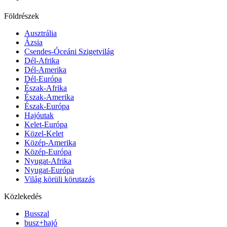
Földrészek
Ausztrália
Ázsia
Csendes-Óceáni Szigetvilág
Dél-Afrika
Dél-Amerika
Dél-Európa
Észak-Afrika
Észak-Amerika
Észak-Európa
Hajóutak
Kelet-Európa
Közel-Kelet
Közép-Amerika
Közép-Európa
Nyugat-Afrika
Nyugat-Európa
Világ körüli körutazás
Közlekedés
Busszal
busz+hajó