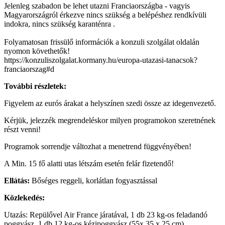
Jelenleg szabadon be lehet utazni Franciaországba - vagyis
Magyarországról érkezve nincs szükség a belépéshez rendkívüli
indokra, nincs szükség karanténra .
Folyamatosan frissülő információk a konzuli szolgálat oldalán
nyomon követhetők!
https://konzuliszolgalat.kormany.hu/europa-utazasi-tanacsok?
franciaorszag#d
További részletek:
Figyelem az eurós árakat a helyszínen szedi össze az idegenvezető.
Kérjük, jelezzék megrendeléskor milyen programokon szeretnének
részt venni!
Programok sorrendje változhat a menetrend függvényében!
A Min. 15 fő alatti utas létszám esetén felár fizetendő!
Ellátás:
Bőséges reggeli, korlátlan fogyasztással
Közlekedés:
Utazás: Repülővel Air France járatával, 1 db 23 kg-os feladandó
poggyász, 1 db 12 kg-os kézipoggyász (55x 35 x 25 cm)