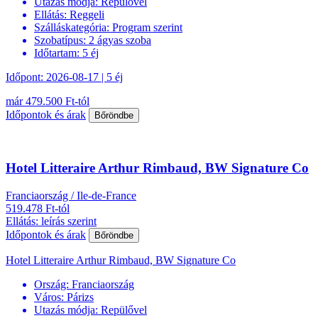
Utazás módja:
Repülővel
Ellátás:
Reggeli
Szálláskategória:
Program szerint
Szobatípus:
2 ágyas szoba
Időtartam:
5 éj
Időpont: 2026-08-17 | 5 éj
már 479.500 Ft-tól
Időpontok és árak
Bőröndbe
Hotel Litteraire Arthur Rimbaud, BW Signature Co
Franciaország / Ile-de-France
519.478 Ft-tól
Ellátás: leírás szerint
Időpontok és árak
Bőröndbe
Hotel Litteraire Arthur Rimbaud, BW Signature Co
Ország:
Franciaország
Város:
Párizs
Utazás módja:
Repülővel