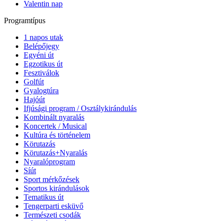
Valentin nap
Programtípus
1 napos utak
Belépőjegy
Egyéni út
Egzotikus út
Fesztiválok
Golfút
Gyalogtúra
Hajóút
Ifjúsági program / Osztálykirándulás
Kombinált nyaralás
Koncertek / Musical
Kultúra és történelem
Körutazás
Körutazás+Nyaralás
Nyaralóprogram
Síút
Sport mérkőzések
Sportos kirándulások
Tematikus út
Tengerparti esküvő
Természeti csodák