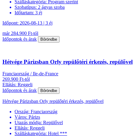
Szálláskategória:
Program szerint
Szobatípus:
2 ágyas szoba
Időtartam:
3 éj
Időpont: 2026-08-13 | 3 éj
már 284.900 Ft-tól
Időpontok és árak
Bőröndbe
Hétvége Párizsban Orly repülőtéri érkezés, repülővel
Franciaország / Ile-de-France
269.900 Ft-tól
Ellátás: Reggeli
Időpontok és árak
Bőröndbe
Hétvége Párizsban Orly repülőtéri érkezés, repülővel
Ország:
Franciaország
Város:
Párizs
Utazás módja:
Repülővel
Ellátás:
Reggeli
Szálláskategória:
Hotel ***