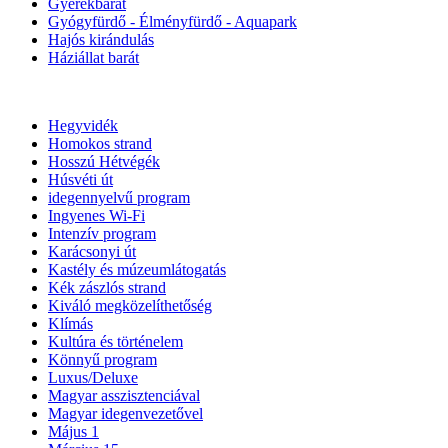
Gyerekbarát
Gyógyfürdő - Élményfürdő - Aquapark
Hajós kirándulás
Háziállat barát
Hegyvidék
Homokos strand
Hosszú Hétvégék
Húsvéti út
idegennyelvű program
Ingyenes Wi-Fi
Intenzív program
Karácsonyi út
Kastély és múzeumlátogatás
Kék zászlós strand
Kiváló megközelíthetőség
Klímás
Kultúra és történelem
Könnyű program
Luxus/Deluxe
Magyar asszisztenciával
Magyar idegenvezetővel
Május 1