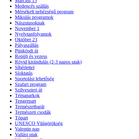
Március 15
Medencés szállás
Mérsékelt nehézségű program
Mikulás programok
Nászutasoknak
November 1
Nyelvtanfolyamok
Október 23
Pályaszállás
Pünkösdi út
Repülj és vezess
Rövid kirándulás (2-3 napos utak)
Síbérlettel
Síoktatás
Sportolási lehetőség
Szafari program
Szilveszteri út
Témaparkok
Tengerpart
Természetbarát
Természeti csodák
Tópart
UNESCO Világörökség
Valentin nap
Vallási utak