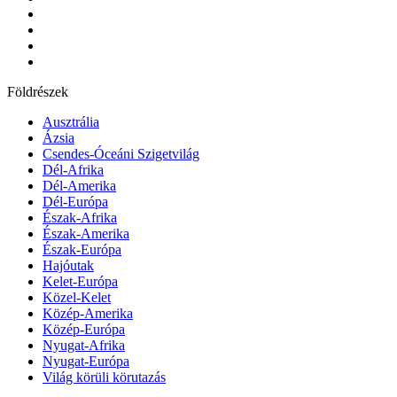
Földrészek
Ausztrália
Ázsia
Csendes-Óceáni Szigetvilág
Dél-Afrika
Dél-Amerika
Dél-Európa
Észak-Afrika
Észak-Amerika
Észak-Európa
Hajóutak
Kelet-Európa
Közel-Kelet
Közép-Amerika
Közép-Európa
Nyugat-Afrika
Nyugat-Európa
Világ körüli körutazás