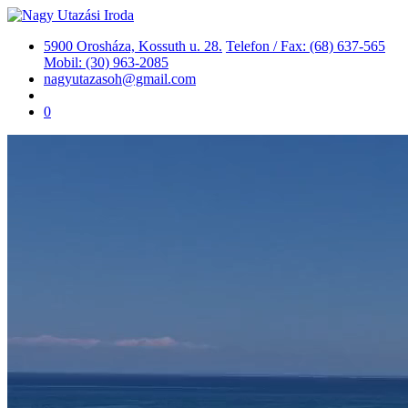
5900 Orosháza, Kossuth u. 28.
Telefon / Fax: (68) 637-565
Mobil: (30) 963-2085
nagyutazasoh@gmail.com
0