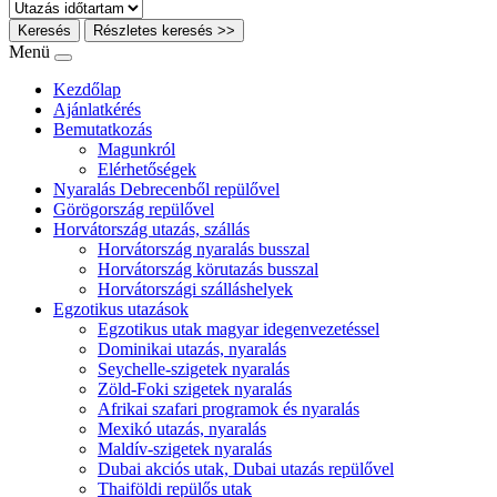
Keresés
Részletes keresés >>
Menü
Kezdőlap
Ajánlatkérés
Bemutatkozás
Magunkról
Elérhetőségek
Nyaralás Debrecenből repülővel
Görögország repülővel
Horvátország utazás, szállás
Horvátország nyaralás busszal
Horvátország körutazás busszal
Horvátországi szálláshelyek
Egzotikus utazások
Egzotikus utak magyar idegenvezetéssel
Dominikai utazás, nyaralás
Seychelle-szigetek nyaralás
Zöld-Foki szigetek nyaralás
Afrikai szafari programok és nyaralás
Mexikó utazás, nyaralás
Maldív-szigetek nyaralás
Dubai akciós utak, Dubai utazás repülővel
Thaiföldi repülős utak