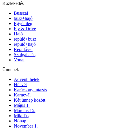
Közlekedés
Busszal
busz+hajó
Egyénileg
Fly & Drive
Hajó
repülő+busz
repülő+hajó
Repülővel
Szolgáltatás
Vonat
Ünnepek
Adventi hetek
Húsvét
Karácsonyi utazás
Karnevál
Két ünnep között
Május 1.
Március 15.
Mikulás
Nőnap
November 1.