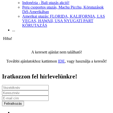
Indonézia - Bali utazás akció!
Peru csoportos utazás, Machu Picchu, Körutazások
Dél-Amerikában
Amerikai utazás: FLORIDA, KALIFORNIA, LAS
VEGAS, HAWAII, USA NYUGATI PART
KÖRUTAZÁS
...
Hiba!
A keresett ajánlat nem található!
További ajánlatokhoz kattintson
IDE
, vagy használja a keresőt!
Iratkozzon fel hírlevelünkre!
Feliratkozás