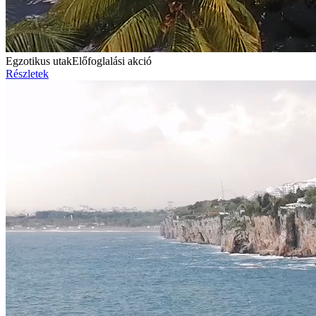
Egzotikus utak
Előfoglalási akció
Részletek