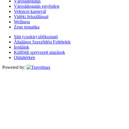
Városlátogatás
Városlátogatás egyénileg
Velencei karnevál
Vidéki felszállással
Wellness
Zene tematika
Süti (cookie) tájékoztató
Általános Szerződési Feltételek
Irodáink
Külföldi szervezett utazások
Oldaltérkép
Powered by: