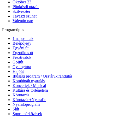
Október 23.
Pünkösdi utazás
Szilveszter
Tavaszi szünet
Valentin nap
Programtípus
1 napos utak
Belépőjegy
Egyéni út
Egzotikus út
Fesztiválok
Golfút
Gyalogtúra
Hajóút
Ifjúsági program / Osztálykirándulás
Kombinált nyaralás
Koncertek / Musical
Kultúra és történelem
Körutazás
Körutazás+Nyaralás
Nyaralóprogram
Síút
Sport mérkőzések