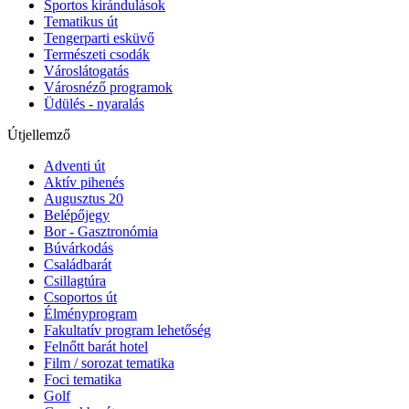
Sportos kirándulások
Tematikus út
Tengerparti esküvő
Természeti csodák
Városlátogatás
Városnéző programok
Üdülés - nyaralás
Útjellemző
Adventi út
Aktív pihenés
Augusztus 20
Belépőjegy
Bor - Gasztronómia
Búvárkodás
Családbarát
Csillagtúra
Csoportos út
Élményprogram
Fakultatív program lehetőség
Felnőtt barát hotel
Film / sorozat tematika
Foci tematika
Golf