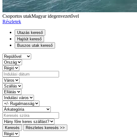
Csoportos utak
Magyar idegenvezetővel
Részletek
Utazás kereső
Hajóút kereső
Buszos utak kereső
Keresés
Részletes keresés >>