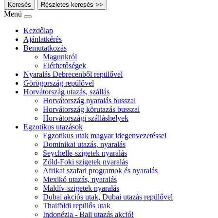
Keresés
Részletes keresés >>
Menü
Kezdőlap
Ajánlatkérés
Bemutatkozás
Magunkról
Elérhetőségek
Nyaralás Debrecenből repülővel
Görögország repülővel
Horvátország utazás, szállás
Horvátország nyaralás busszal
Horvátország körutazás busszal
Horvátországi szálláshelyek
Egzotikus utazások
Egzotikus utak magyar idegenvezetéssel
Dominikai utazás, nyaralás
Seychelle-szigetek nyaralás
Zöld-Foki szigetek nyaralás
Afrikai szafari programok és nyaralás
Mexikó utazás, nyaralás
Maldív-szigetek nyaralás
Dubai akciós utak, Dubai utazás repülővel
Thaiföldi repülős utak
Indonézia - Bali utazás akció!