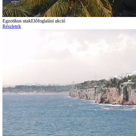
Egzotikus utak
Előfoglalási akció
Részletek