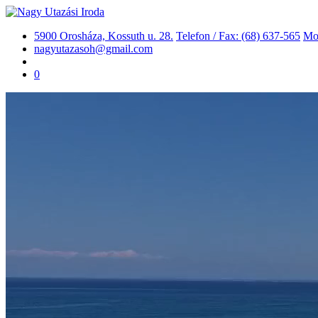
5900 Orosháza, Kossuth u. 28.
Telefon / Fax: (68) 637-565
Mob
nagyutazasoh@gmail.com
0