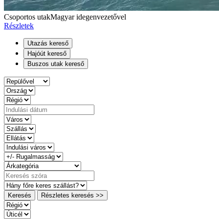
Csoportos utak
Magyar idegenvezetővel
Részletek
Utazás kereső
Hajóút kereső
Buszos utak kereső
Keresés
Részletes keresés >>