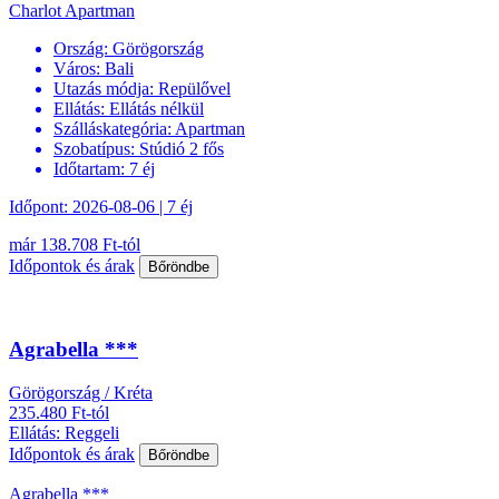
Charlot Apartman
Ország:
Görögország
Város:
Bali
Utazás módja:
Repülővel
Ellátás:
Ellátás nélkül
Szálláskategória:
Apartman
Szobatípus:
Stúdió 2 fős
Időtartam:
7 éj
Időpont: 2026-08-06 | 7 éj
már 138.708 Ft-tól
Időpontok és árak
Bőröndbe
Agrabella ***
Görögország / Kréta
235.480 Ft-tól
Ellátás: Reggeli
Időpontok és árak
Bőröndbe
Agrabella ***