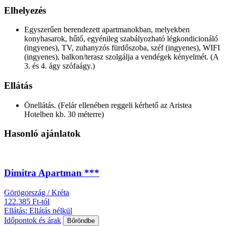
Elhelyezés
Egyszerűen berendezett apartmanokban, melyekben
konyhasarok, hűtő, egyénileg szabályozható légkondicionáló
(ingyenes), TV, zuhanyzós fürdőszoba, széf (ingyenes), WIFI
(ingyenes), balkon/terasz szolgálja a vendégek kényelmét. (A
3. és 4. ágy szófaágy.)
Ellátás
Önellátás. (Felár ellenében reggeli kérhető az Aristea
Hotelben kb. 30 méterre)
Hasonló ajánlatok
Dimitra Apartman ***
Görögország / Kréta
122.385 Ft-tól
Ellátás: Ellátás nélkül
Időpontok és árak
Bőröndbe