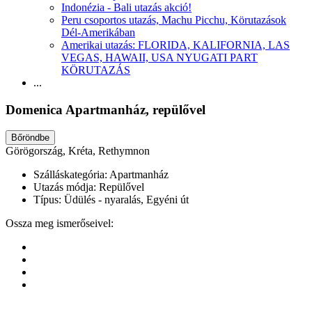
Indonézia - Bali utazás akció!
Peru csoportos utazás, Machu Picchu, Körutazások
Dél-Amerikában
Amerikai utazás: FLORIDA, KALIFORNIA, LAS
VEGAS, HAWAII, USA NYUGATI PART
KÖRUTAZÁS
...
Domenica Apartmanház, repülővel
Bőröndbe
Görögország, Kréta, Rethymnon
Szálláskategória:
Apartmanház
Utazás módja:
Repülővel
Típus:
Üdülés - nyaralás, Egyéni út
Ossza meg ismerőseivel: