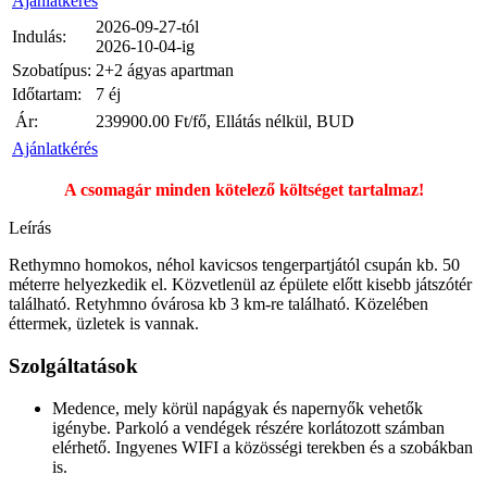
Ajánlatkérés
2026-09-27-tól
Indulás:
2026-10-04-ig
Szobatípus:
2+2 ágyas apartman
Időtartam:
7 éj
Ár:
239900.00
Ft/fő, Ellátás nélkül, BUD
Ajánlatkérés
A csomagár minden kötelező költséget tartalmaz!
Leírás
Rethymno homokos, néhol kavicsos tengerpartjától csupán kb. 50
méterre helyezkedik el. Közvetlenül az épülete előtt kisebb játszótér
található. Retyhmno óvárosa kb 3 km-re található. Közelében
éttermek, üzletek is vannak.
Szolgáltatások
Medence, mely körül napágyak és napernyők vehetők
igénybe. Parkoló a vendégek részére korlátozott számban
elérhető. Ingyenes WIFI a közösségi terekben és a szobákban
is.