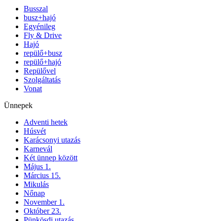
Busszal
busz+hajó
Egyénileg
Fly & Drive
Hajó
repülő+busz
repülő+hajó
Repülővel
Szolgáltatás
Vonat
Ünnepek
Adventi hetek
Húsvét
Karácsonyi utazás
Karnevál
Két ünnep között
Május 1.
Március 15.
Mikulás
Nőnap
November 1.
Október 23.
Pünkösdi utazás