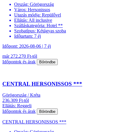
Ország:
Görögország
Város:
Hersonissos
Utazás módja:
Repülővel
Ellátás:
All inclusive
Szálláskategória:
Hotel **
Szobatípus:
Kétágyas szoba
Időtartam:
7 éj
Időpont: 2026-08-06 | 7 éj
már 272.270 Ft-tól
Időpontok és árak
Bőröndbe
CENTRAL HERSONISSOS ***
Görögország / Kréta
236.309 Ft-tól
Ellátás: Reggeli
Időpontok és árak
Bőröndbe
CENTRAL HERSONISSOS ***
Ország:
Görögország