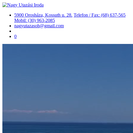
5900 Orosháza, Kossuth u. 28.
Telefon / Fax: (68) 637-565
Mobil: (30) 963-2085
nagyutazasoh@gmail.com
0