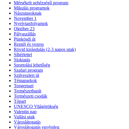
Mérsékelt nehézségű program
Mikulás programok
Nászutasoknak
November 1
Nyelvtanfolyamok
Október 23
Pályaszállás
Pünkösdi út
Repülj és vezess
Rövid kirándulás (2-3 napos utak)
Síbérlettel
Síoktatás
Sportolási lehetőség
Szafari program
Szilveszteri út
Témaparkok
Tengerpart
Természetbarát
Természeti csodák
Tópart
UNESCO Világörökség
Valentin nap
Vallási utak
Városlátogatás
Városlátogatás egyénileg