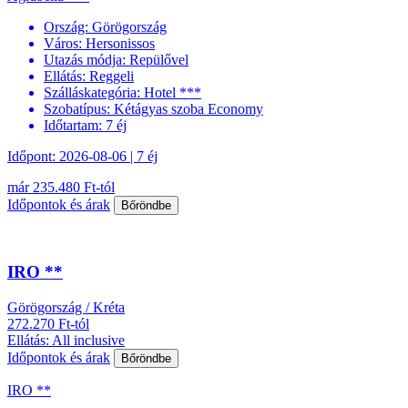
Ország:
Görögország
Város:
Hersonissos
Utazás módja:
Repülővel
Ellátás:
Reggeli
Szálláskategória:
Hotel ***
Szobatípus:
Kétágyas szoba Economy
Időtartam:
7 éj
Időpont: 2026-08-06 | 7 éj
már 235.480 Ft-tól
Időpontok és árak
Bőröndbe
IRO **
Görögország / Kréta
272.270 Ft-tól
Ellátás: All inclusive
Időpontok és árak
Bőröndbe
IRO **