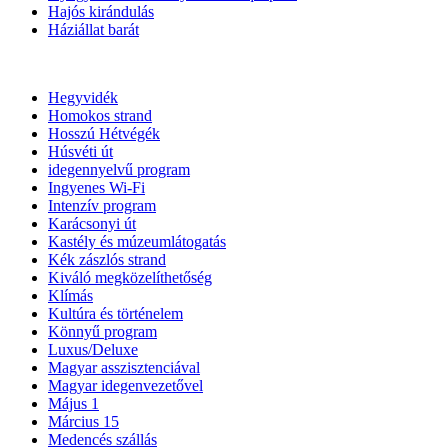
Hajós kirándulás
Háziállat barát
Hegyvidék
Homokos strand
Hosszú Hétvégék
Húsvéti út
idegennyelvű program
Ingyenes Wi-Fi
Intenzív program
Karácsonyi út
Kastély és múzeumlátogatás
Kék zászlós strand
Kiváló megközelíthetőség
Klímás
Kultúra és történelem
Könnyű program
Luxus/Deluxe
Magyar asszisztenciával
Magyar idegenvezetővel
Május 1
Március 15
Medencés szállás