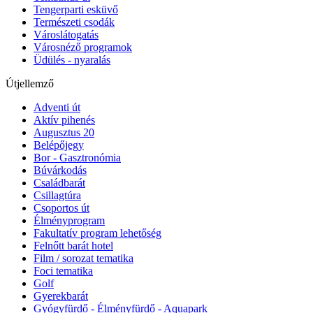
Tengerparti esküvő
Természeti csodák
Városlátogatás
Városnéző programok
Üdülés - nyaralás
Útjellemző
Adventi út
Aktív pihenés
Augusztus 20
Belépőjegy
Bor - Gasztronómia
Búvárkodás
Családbarát
Csillagtúra
Csoportos út
Élményprogram
Fakultatív program lehetőség
Felnőtt barát hotel
Film / sorozat tematika
Foci tematika
Golf
Gyerekbarát
Gyógyfürdő - Élményfürdő - Aquapark