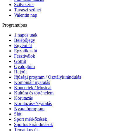
Szilveszter
Tavaszi szünet
Valentin nap
Programtípus
1 napos utak
Belépőjegy
Egyéni út
Egzotikus út
Fesztiválok
Golfút
Gyalogtúra
Hajóút
Ifjúsági program / Osztálykirándulás
Kombinált nyaralás
Koncertek / Musical
Kultúra és történelem
Körutazás
Körutazás+Nyaralás
Nyaralóprogram
Síút
Sport mérkőzések
Sportos kirándulások
Tematikus út