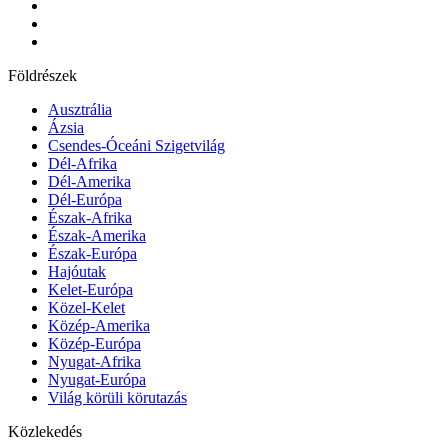
Földrészek
Ausztrália
Ázsia
Csendes-Óceáni Szigetvilág
Dél-Afrika
Dél-Amerika
Dél-Európa
Észak-Afrika
Észak-Amerika
Észak-Európa
Hajóutak
Kelet-Európa
Közel-Kelet
Közép-Amerika
Közép-Európa
Nyugat-Afrika
Nyugat-Európa
Világ körüli körutazás
Közlekedés