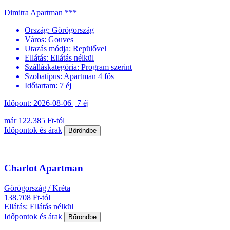
Dimitra Apartman ***
Ország:
Görögország
Város:
Gouves
Utazás módja:
Repülővel
Ellátás:
Ellátás nélkül
Szálláskategória:
Program szerint
Szobatípus:
Apartman 4 fős
Időtartam:
7 éj
Időpont: 2026-08-06 | 7 éj
már 122.385 Ft-tól
Időpontok és árak
Bőröndbe
Charlot Apartman
Görögország / Kréta
138.708 Ft-tól
Ellátás: Ellátás nélkül
Időpontok és árak
Bőröndbe