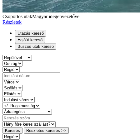
Csoportos utak
Magyar idegenvezetővel
Részletek
Utazás kereső
Hajóút kereső
Buszos utak kereső
Keresés
Részletes keresés >>