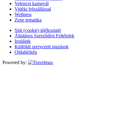
Velencei karnevál
Vidéki felszállással
Wellness
Zene tematika
Süti (cookie) tájékoztató
Általános Szerződési Feltételek
Irodáink
Külföldi szervezett utazások
Oldaltérkép
Powered by: