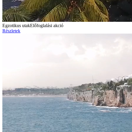
Egzotikus utak
Előfoglalási akció
Részletek