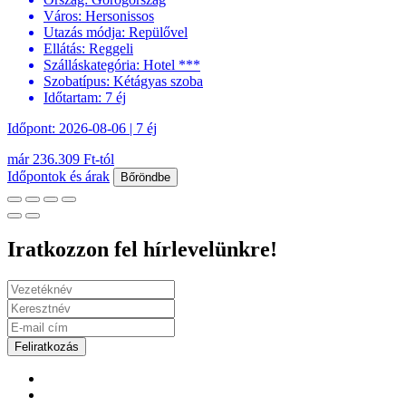
Város:
Hersonissos
Utazás módja:
Repülővel
Ellátás:
Reggeli
Szálláskategória:
Hotel ***
Szobatípus:
Kétágyas szoba
Időtartam:
7 éj
Időpont: 2026-08-06 | 7 éj
már 236.309 Ft-tól
Időpontok és árak
Bőröndbe
Iratkozzon fel hírlevelünkre!
Feliratkozás