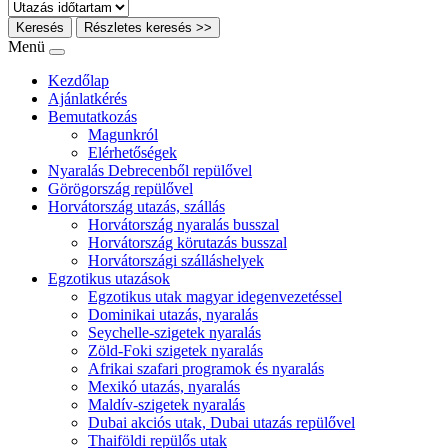
Keresés
Részletes keresés >>
Menü
Kezdőlap
Ajánlatkérés
Bemutatkozás
Magunkról
Elérhetőségek
Nyaralás Debrecenből repülővel
Görögország repülővel
Horvátország utazás, szállás
Horvátország nyaralás busszal
Horvátország körutazás busszal
Horvátországi szálláshelyek
Egzotikus utazások
Egzotikus utak magyar idegenvezetéssel
Dominikai utazás, nyaralás
Seychelle-szigetek nyaralás
Zöld-Foki szigetek nyaralás
Afrikai szafari programok és nyaralás
Mexikó utazás, nyaralás
Maldív-szigetek nyaralás
Dubai akciós utak, Dubai utazás repülővel
Thaiföldi repülős utak