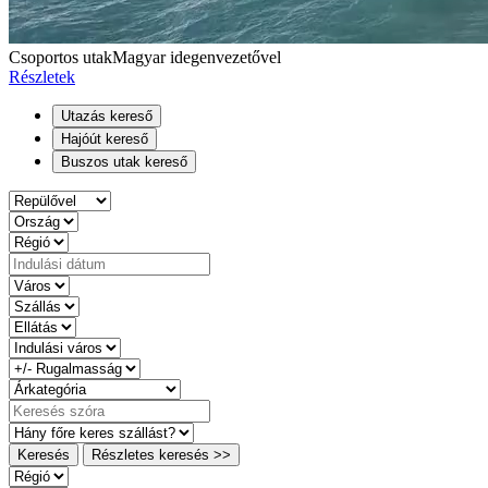
Csoportos utak
Magyar idegenvezetővel
Részletek
Utazás kereső
Hajóút kereső
Buszos utak kereső
Keresés
Részletes keresés >>