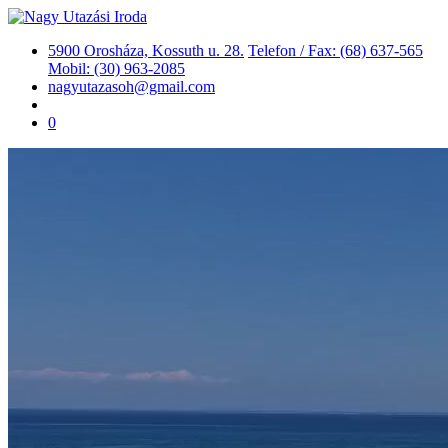
5900 Orosháza, Kossuth u. 28.
Telefon / Fax: (68) 637-565
Mobil: (30) 963-2085
nagyutazasoh@gmail.com
0