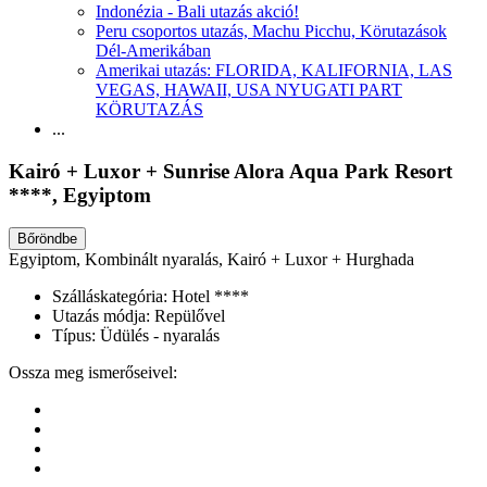
Indonézia - Bali utazás akció!
Peru csoportos utazás, Machu Picchu, Körutazások
Dél-Amerikában
Amerikai utazás: FLORIDA, KALIFORNIA, LAS
VEGAS, HAWAII, USA NYUGATI PART
KÖRUTAZÁS
...
Kairó + Luxor + Sunrise Alora Aqua Park Resort
****, Egyiptom
Bőröndbe
Egyiptom, Kombinált nyaralás, Kairó + Luxor + Hurghada
Szálláskategória:
Hotel ****
Utazás módja:
Repülővel
Típus:
Üdülés - nyaralás
Ossza meg ismerőseivel: