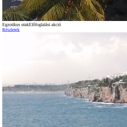
Egzotikus utak
Előfoglalási akció
Részletek