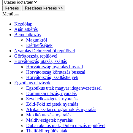
Keresés
Részletes keresés >>
Menü
Kezdőlap
Ajánlatkérés
Bemutatkozás
Magunkról
Elérhetőségek
Nyaralás Debrecenből repülővel
Görögország repülővel
Horvátország utazás, szállás
Horvátország nyaralás busszal
Horvátország körutazás busszal
Horvátországi szálláshelyek
Egzotikus utazások
Egzotikus utak magyar idegenvezetéssel
Dominikai utazás, nyaralás
Seychelle-szigetek nyaralás
Zöld-Foki szigetek nyaralás
Afrikai szafari programok és nyaralás
Mexikó utazás, nyaralás
Maldív-szigetek nyaralás
Dubai akciós utak, Dubai utazás repülővel
Thaiföldi repülős utak