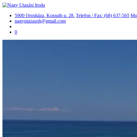
5900 Orosháza, Kossuth u. 28.
Telefon / Fax: (68) 637-565
Mob
nagyutazasoh@gmail.com
0