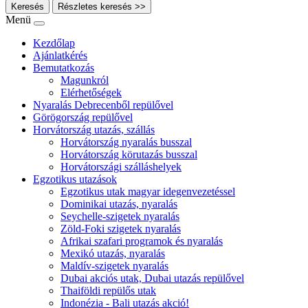
Keresés
Részletes keresés >>
Menü
Kezdőlap
Ajánlatkérés
Bemutatkozás
Magunkról
Elérhetőségek
Nyaralás Debrecenből repülővel
Görögország repülővel
Horvátország utazás, szállás
Horvátország nyaralás busszal
Horvátország körutazás busszal
Horvátországi szálláshelyek
Egzotikus utazások
Egzotikus utak magyar idegenvezetéssel
Dominikai utazás, nyaralás
Seychelle-szigetek nyaralás
Zöld-Foki szigetek nyaralás
Afrikai szafari programok és nyaralás
Mexikó utazás, nyaralás
Maldív-szigetek nyaralás
Dubai akciós utak, Dubai utazás repülővel
Thaiföldi repülős utak
Indonézia - Bali utazás akció!