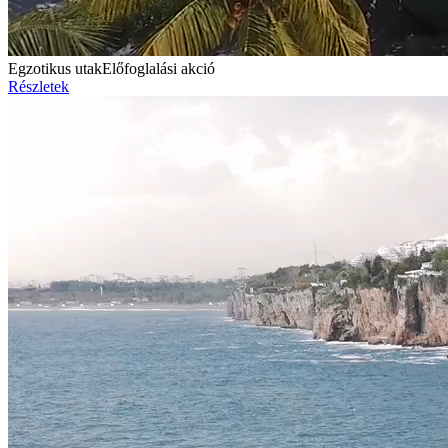
Egzotikus utak
Előfoglalási akció
Részletek