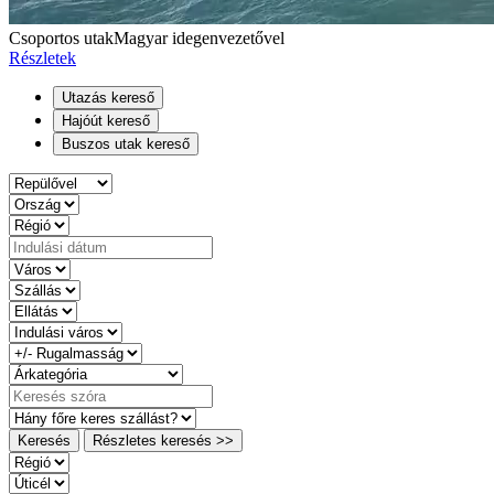
Csoportos utak
Magyar idegenvezetővel
Részletek
Utazás kereső
Hajóút kereső
Buszos utak kereső
Keresés
Részletes keresés >>