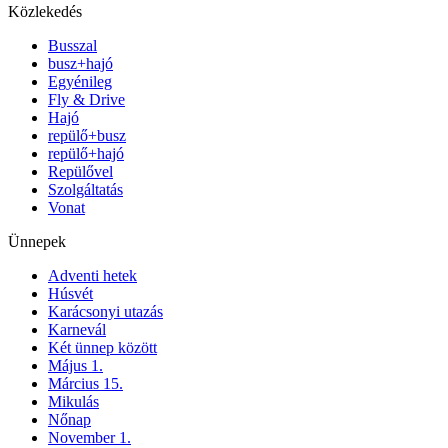
Közlekedés
Busszal
busz+hajó
Egyénileg
Fly & Drive
Hajó
repülő+busz
repülő+hajó
Repülővel
Szolgáltatás
Vonat
Ünnepek
Adventi hetek
Húsvét
Karácsonyi utazás
Karnevál
Két ünnep között
Május 1.
Március 15.
Mikulás
Nőnap
November 1.