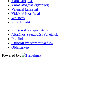
Városlátogatás
Városlátogatás egyénileg
Velencei karnevál
Vidéki felszállással
Wellness
Zene tematika
Süti (cookie) tájékoztató
Általános Szerződési Feltételek
Irodáink
Külföldi szervezett utazások
Oldaltérkép
Powered by: