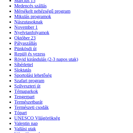
Március 15
Medencés szállás
Mérsékelt nehézségű program
Mikulás programok
Nászutasoknak
November 1
Nyelvtanfolyamok
Október 23
Pályaszállás
Pünkösdi út
Repülj és vezess
Rövid kirándulás (2-3 napos utak)
Síbérlettel
Síoktatás
Sportolási lehetőség
Szafari program
Szilveszteri út
Témaparkok
Tengerpart
Természetbarát
Természeti csodák
Tópart
UNESCO Világörökség
Valentin nap
Vallási utak