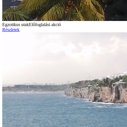
Egzotikus utak
Előfoglalási akció
Részletek