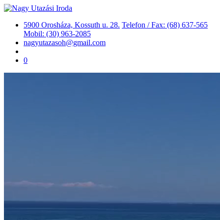
5900 Orosháza, Kossuth u. 28.
Telefon / Fax: (68) 637-565
Mobil: (30) 963-2085
nagyutazasoh@gmail.com
0