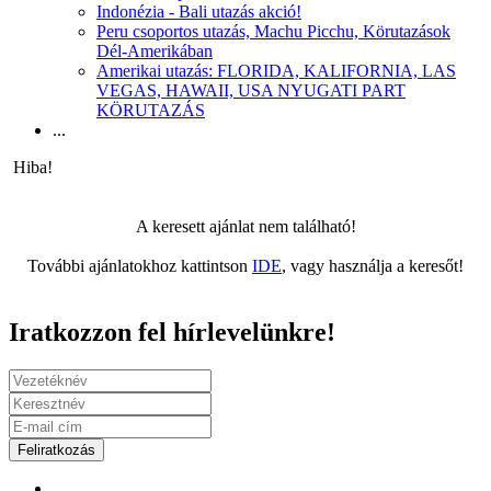
Indonézia - Bali utazás akció!
Peru csoportos utazás, Machu Picchu, Körutazások
Dél-Amerikában
Amerikai utazás: FLORIDA, KALIFORNIA, LAS
VEGAS, HAWAII, USA NYUGATI PART
KÖRUTAZÁS
...
Hiba!
A keresett ajánlat nem található!
További ajánlatokhoz kattintson
IDE
, vagy használja a keresőt!
Iratkozzon fel hírlevelünkre!
Feliratkozás