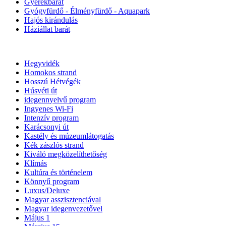
Gyerekbarát
Gyógyfürdő - Élményfürdő - Aquapark
Hajós kirándulás
Háziállat barát
Hegyvidék
Homokos strand
Hosszú Hétvégék
Húsvéti út
idegennyelvű program
Ingyenes Wi-Fi
Intenzív program
Karácsonyi út
Kastély és múzeumlátogatás
Kék zászlós strand
Kiváló megközelíthetőség
Klímás
Kultúra és történelem
Könnyű program
Luxus/Deluxe
Magyar asszisztenciával
Magyar idegenvezetővel
Május 1