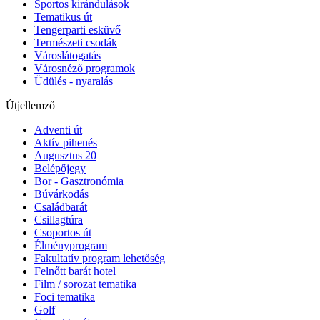
Sportos kirándulások
Tematikus út
Tengerparti esküvő
Természeti csodák
Városlátogatás
Városnéző programok
Üdülés - nyaralás
Útjellemző
Adventi út
Aktív pihenés
Augusztus 20
Belépőjegy
Bor - Gasztronómia
Búvárkodás
Családbarát
Csillagtúra
Csoportos út
Élményprogram
Fakultatív program lehetőség
Felnőtt barát hotel
Film / sorozat tematika
Foci tematika
Golf