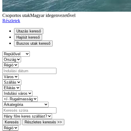
Csoportos utak
Magyar idegenvezetővel
Részletek
Utazás kereső
Hajóút kereső
Buszos utak kereső
Keresés
Részletes keresés >>