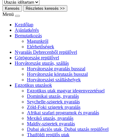
Keresés
Részletes keresés >>
Menü
Kezdőlap
Ajánlatkérés
Bemutatkozás
Magunkról
Elérhetőségek
Nyaralás Debrecenből repülővel
Görögország repülővel
Horvátország utazás, szállás
Horvátország nyaralás busszal
Horvátország körutazás busszal
Horvátországi szálláshelyek
Egzotikus utazások
Egzotikus utak magyar idegenvezetéssel
Dominikai utazás, nyaralás
Seychelle-szigetek nyaralás
Zöld-Foki szigetek nyaralás
Afrikai szafari programok és nyaralás
Mexikó utazás, nyaralás
Maldív-szigetek nyaralás
Dubai akciós utak, Dubai utazás repülővel
Thaiföldi repülős utak