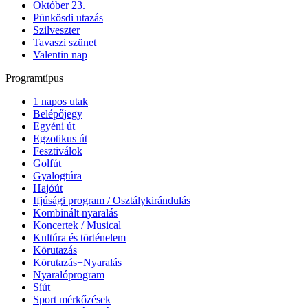
Október 23.
Pünkösdi utazás
Szilveszter
Tavaszi szünet
Valentin nap
Programtípus
1 napos utak
Belépőjegy
Egyéni út
Egzotikus út
Fesztiválok
Golfút
Gyalogtúra
Hajóút
Ifjúsági program / Osztálykirándulás
Kombinált nyaralás
Koncertek / Musical
Kultúra és történelem
Körutazás
Körutazás+Nyaralás
Nyaralóprogram
Síút
Sport mérkőzések