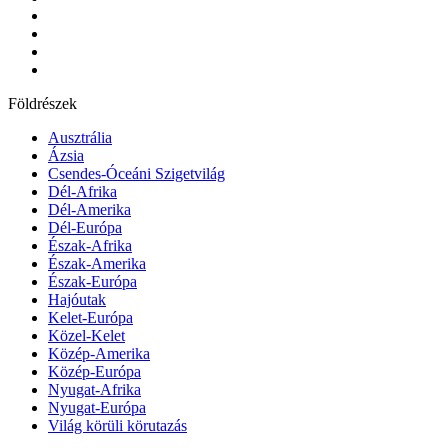
Földrészek
Ausztrália
Ázsia
Csendes-Óceáni Szigetvilág
Dél-Afrika
Dél-Amerika
Dél-Európa
Észak-Afrika
Észak-Amerika
Észak-Európa
Hajóutak
Kelet-Európa
Közel-Kelet
Közép-Amerika
Közép-Európa
Nyugat-Afrika
Nyugat-Európa
Világ körüli körutazás