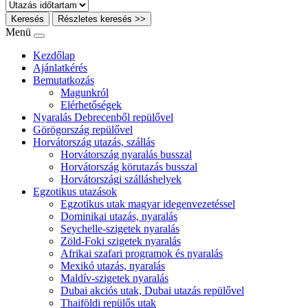
Keresés
Részletes keresés >>
Menü
Kezdőlap
Ajánlatkérés
Bemutatkozás
Magunkról
Elérhetőségek
Nyaralás Debrecenből repülővel
Görögország repülővel
Horvátország utazás, szállás
Horvátország nyaralás busszal
Horvátország körutazás busszal
Horvátországi szálláshelyek
Egzotikus utazások
Egzotikus utak magyar idegenvezetéssel
Dominikai utazás, nyaralás
Seychelle-szigetek nyaralás
Zöld-Foki szigetek nyaralás
Afrikai szafari programok és nyaralás
Mexikó utazás, nyaralás
Maldív-szigetek nyaralás
Dubai akciós utak, Dubai utazás repülővel
Thaiföldi repülős utak