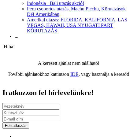
Indonézia - Bali utazás akció!
Peru csoportos utazás, Machu Picchu, Körutazások
Dél-Amerikában
Amerikai utazás: FLORIDA, KALIFORNIA, LAS
VEGAS, HAWAII, USA NYUGATI PART
KÖRUTAZÁS
...
Hiba!
A keresett ajánlat nem található!
További ajánlatokhoz kattintson
IDE
, vagy használja a keresőt!
Iratkozzon fel hírlevelünkre!
Feliratkozás