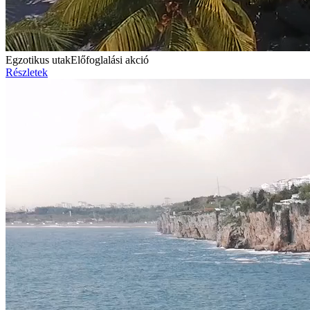
Egzotikus utak
Előfoglalási akció
Részletek