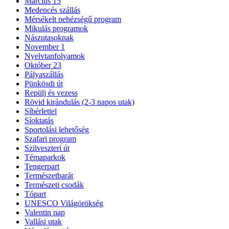
Március 15
Medencés szállás
Mérsékelt nehézségű program
Mikulás programok
Nászutasoknak
November 1
Nyelvtanfolyamok
Október 23
Pályaszállás
Pünkösdi út
Repülj és vezess
Rövid kirándulás (2-3 napos utak)
Síbérlettel
Síoktatás
Sportolási lehetőség
Szafari program
Szilveszteri út
Témaparkok
Tengerpart
Természetbarát
Természeti csodák
Tópart
UNESCO Világörökség
Valentin nap
Vallási utak