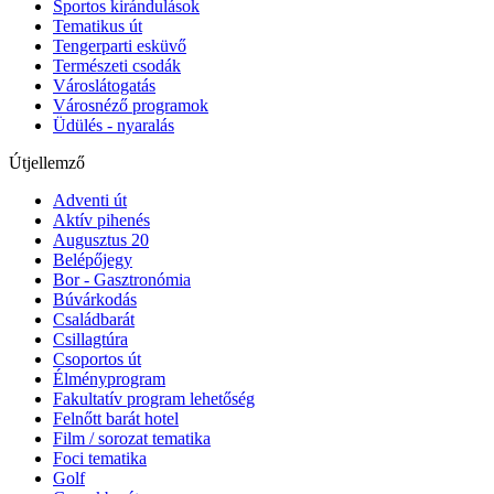
Sportos kirándulások
Tematikus út
Tengerparti esküvő
Természeti csodák
Városlátogatás
Városnéző programok
Üdülés - nyaralás
Útjellemző
Adventi út
Aktív pihenés
Augusztus 20
Belépőjegy
Bor - Gasztronómia
Búvárkodás
Családbarát
Csillagtúra
Csoportos út
Élményprogram
Fakultatív program lehetőség
Felnőtt barát hotel
Film / sorozat tematika
Foci tematika
Golf