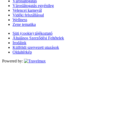
Városlátogatás
Városlátogatás egyénileg
Velencei karnevál
Vidéki felszállással
Wellness
Zene tematika
Süti (cookie) tájékoztató
Általános Szerződési Feltételek
Irodáink
Külföldi szervezett utazások
Oldaltérkép
Powered by: