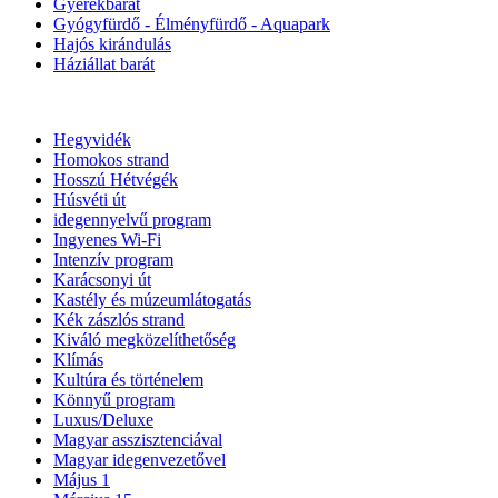
Gyerekbarát
Gyógyfürdő - Élményfürdő - Aquapark
Hajós kirándulás
Háziállat barát
Hegyvidék
Homokos strand
Hosszú Hétvégék
Húsvéti út
idegennyelvű program
Ingyenes Wi-Fi
Intenzív program
Karácsonyi út
Kastély és múzeumlátogatás
Kék zászlós strand
Kiváló megközelíthetőség
Klímás
Kultúra és történelem
Könnyű program
Luxus/Deluxe
Magyar asszisztenciával
Magyar idegenvezetővel
Május 1