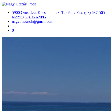
5900 Orosháza, Kossuth u. 28.
Telefon / Fax: (68) 637-565
Mobil: (30) 963-2085
nagyutazasoh@gmail.com
0