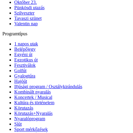
Október 23.
Pünkösdi utazás
Szilveszter
Tavaszi szünet
Valentin nap
Programtípus
1 napos utak
Belépőjegy
Egyéni út
Egzotikus út
Fesztiválok
Golfút
Gyalogtúra
Hajóút
Ifjúsági program / Osztálykirándulás
Kombinált nyaralás
Koncertek / Musical
Kultúra és történelem
Körutazás
Körutazás+Nyaralás
Nyaralóprogram
Síút
Sport mérkőzések