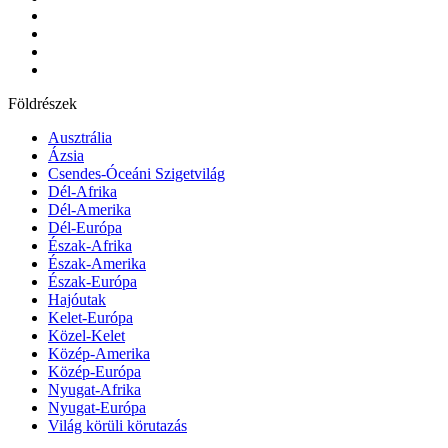
Földrészek
Ausztrália
Ázsia
Csendes-Óceáni Szigetvilág
Dél-Afrika
Dél-Amerika
Dél-Európa
Észak-Afrika
Észak-Amerika
Észak-Európa
Hajóutak
Kelet-Európa
Közel-Kelet
Közép-Amerika
Közép-Európa
Nyugat-Afrika
Nyugat-Európa
Világ körüli körutazás