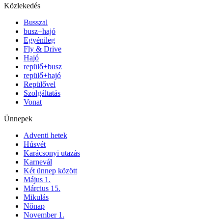
Közlekedés
Busszal
busz+hajó
Egyénileg
Fly & Drive
Hajó
repülő+busz
repülő+hajó
Repülővel
Szolgáltatás
Vonat
Ünnepek
Adventi hetek
Húsvét
Karácsonyi utazás
Karnevál
Két ünnep között
Május 1.
Március 15.
Mikulás
Nőnap
November 1.