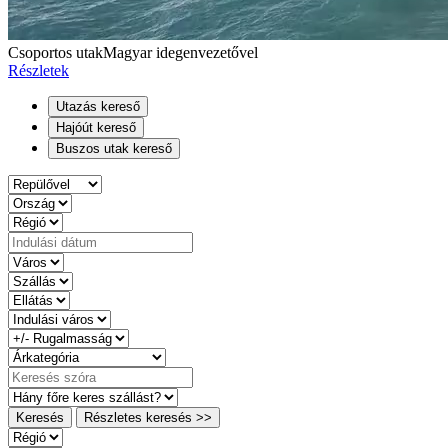
Csoportos utak
Magyar idegenvezetővel
Részletek
Utazás kereső
Hajóút kereső
Buszos utak kereső
Keresés
Részletes keresés >>