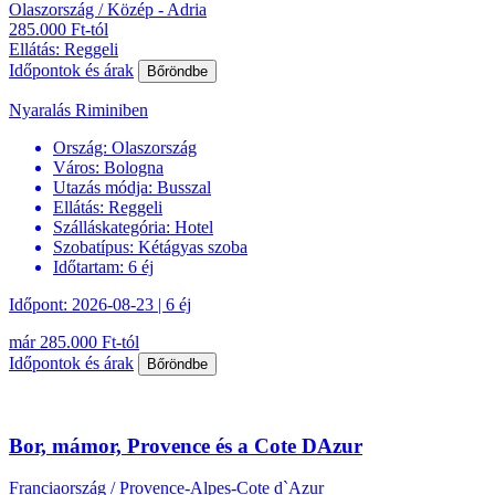
Olaszország / Közép - Adria
285.000 Ft-tól
Ellátás: Reggeli
Időpontok és árak
Bőröndbe
Nyaralás Riminiben
Ország:
Olaszország
Város:
Bologna
Utazás módja:
Busszal
Ellátás:
Reggeli
Szálláskategória:
Hotel
Szobatípus:
Kétágyas szoba
Időtartam:
6 éj
Időpont: 2026-08-23 | 6 éj
már 285.000 Ft-tól
Időpontok és árak
Bőröndbe
Bor, mámor, Provence és a Cote DAzur
Franciaország / Provence-Alpes-Cote d`Azur