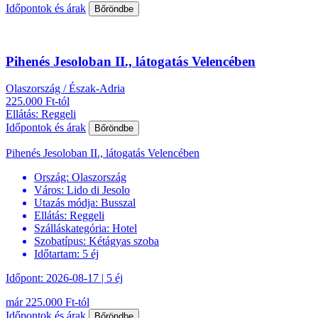
Időpontok és árak
Bőröndbe
Pihenés Jesoloban II., látogatás Velencében
Olaszország / Észak-Adria
225.000 Ft-tól
Ellátás: Reggeli
Időpontok és árak
Bőröndbe
Pihenés Jesoloban II., látogatás Velencében
Ország:
Olaszország
Város:
Lido di Jesolo
Utazás módja:
Busszal
Ellátás:
Reggeli
Szálláskategória:
Hotel
Szobatípus:
Kétágyas szoba
Időtartam:
5 éj
Időpont: 2026-08-17 | 5 éj
már 225.000 Ft-tól
Időpontok és árak
Bőröndbe