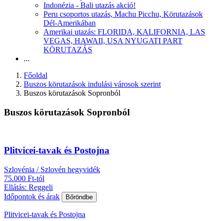
Indonézia - Bali utazás akció!
Peru csoportos utazás, Machu Picchu, Körutazások
Dél-Amerikában
Amerikai utazás: FLORIDA, KALIFORNIA, LAS
VEGAS, HAWAII, USA NYUGATI PART
KÖRUTAZÁS
...
Főoldal
Buszos körutazások indulási városok szerint
Buszos körutazások Sopronból
Buszos körutazások Sopronból
Plitvicei-tavak és Postojna
Szlovénia / Szlovén hegyvidék
75.000 Ft-tól
Ellátás: Reggeli
Időpontok és árak
Bőröndbe
Plitvicei-tavak és Postojna