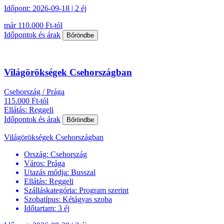
Időpont: 2026-09-18 | 2 éj
már 110.000 Ft-tól
Időpontok és árak
Bőröndbe
Világörökségek Csehországban
Csehország / Prága
115.000 Ft-tól
Ellátás: Reggeli
Időpontok és árak
Bőröndbe
Világörökségek Csehországban
Ország:
Csehország
Város:
Prága
Utazás módja:
Busszal
Ellátás:
Reggeli
Szálláskategória:
Program szerint
Szobatípus:
Kétágyas szoba
Időtartam:
3 éj