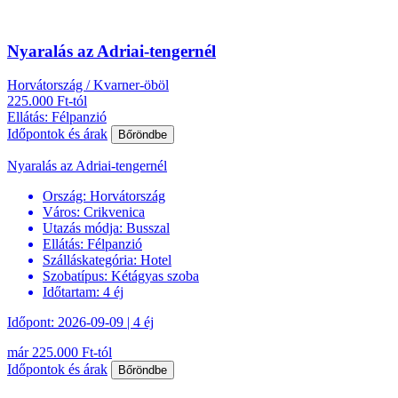
Nyaralás az Adriai-tengernél
Horvátország / Kvarner-öböl
225.000 Ft-tól
Ellátás: Félpanzió
Időpontok és árak
Bőröndbe
Nyaralás az Adriai-tengernél
Ország:
Horvátország
Város:
Crikvenica
Utazás módja:
Busszal
Ellátás:
Félpanzió
Szálláskategória:
Hotel
Szobatípus:
Kétágyas szoba
Időtartam:
4 éj
Időpont: 2026-09-09 | 4 éj
már 225.000 Ft-tól
Időpontok és árak
Bőröndbe