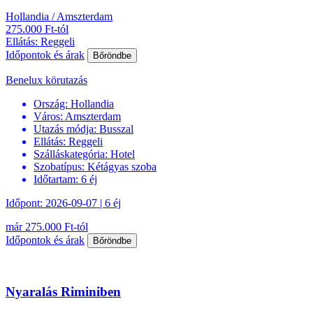
Hollandia / Amszterdam
275.000 Ft-tól
Ellátás: Reggeli
Időpontok és árak
Bőröndbe
Benelux körutazás
Ország:
Hollandia
Város:
Amszterdam
Utazás módja:
Busszal
Ellátás:
Reggeli
Szálláskategória:
Hotel
Szobatípus:
Kétágyas szoba
Időtartam:
6 éj
Időpont: 2026-09-07 | 6 éj
már 275.000 Ft-tól
Időpontok és árak
Bőröndbe
Nyaralás Riminiben