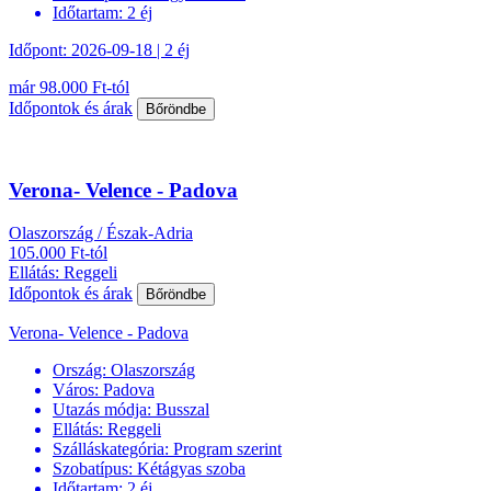
Időtartam:
2 éj
Időpont: 2026-09-18 | 2 éj
már 98.000 Ft-tól
Időpontok és árak
Bőröndbe
Verona- Velence - Padova
Olaszország / Észak-Adria
105.000 Ft-tól
Ellátás: Reggeli
Időpontok és árak
Bőröndbe
Verona- Velence - Padova
Ország:
Olaszország
Város:
Padova
Utazás módja:
Busszal
Ellátás:
Reggeli
Szálláskategória:
Program szerint
Szobatípus:
Kétágyas szoba
Időtartam:
2 éj