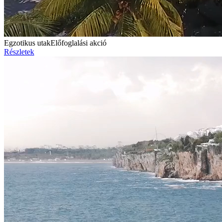
Egzotikus utak
Előfoglalási akció
Részletek