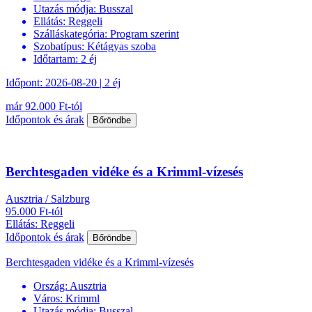
Utazás módja:
Busszal
Ellátás:
Reggeli
Szálláskategória:
Program szerint
Szobatípus:
Kétágyas szoba
Időtartam:
2 éj
Időpont: 2026-08-20 | 2 éj
már 92.000 Ft-tól
Időpontok és árak
Bőröndbe
Berchtesgaden vidéke és a Krimml-vízesés
Ausztria / Salzburg
95.000 Ft-tól
Ellátás: Reggeli
Időpontok és árak
Bőröndbe
Berchtesgaden vidéke és a Krimml-vízesés
Ország:
Ausztria
Város:
Krimml
Utazás módja:
Busszal