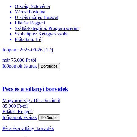
Ország:
Szlovénia
Város:
Postojna
Utazás módja:
Busszal
Ellátás:
Reggeli
Szálláskategória:
Program szerint
Szobatípus:
Kétágyas szoba
Időtartam:
1 éj
Időpont: 2026-09-26 | 1 éj
már 75.000 Ft-tól
Időpontok és árak
Bőröndbe
Pécs és a villányi borvidék
Magyarország / Dél-Dunántúl
85.000 Ft-tól
Ellátás: Reggeli
Időpontok és árak
Bőröndbe
Pécs és a villányi borvidék