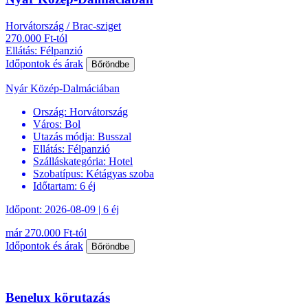
Horvátország / Brac-sziget
270.000 Ft-tól
Ellátás: Félpanzió
Időpontok és árak
Bőröndbe
Nyár Közép-Dalmáciában
Ország:
Horvátország
Város:
Bol
Utazás módja:
Busszal
Ellátás:
Félpanzió
Szálláskategória:
Hotel
Szobatípus:
Kétágyas szoba
Időtartam:
6 éj
Időpont: 2026-08-09 | 6 éj
már 270.000 Ft-tól
Időpontok és árak
Bőröndbe
Benelux körutazás