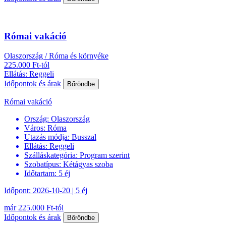
Római vakáció
Olaszország / Róma és környéke
225.000 Ft-tól
Ellátás: Reggeli
Időpontok és árak
Bőröndbe
Római vakáció
Ország:
Olaszország
Város:
Róma
Utazás módja:
Busszal
Ellátás:
Reggeli
Szálláskategória:
Program szerint
Szobatípus:
Kétágyas szoba
Időtartam:
5 éj
Időpont: 2026-10-20 | 5 éj
már 225.000 Ft-tól
Időpontok és árak
Bőröndbe