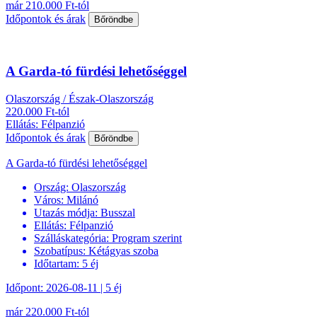
már 210.000 Ft-tól
Időpontok és árak
Bőröndbe
A Garda-tó fürdési lehetőséggel
Olaszország / Észak-Olaszország
220.000 Ft-tól
Ellátás: Félpanzió
Időpontok és árak
Bőröndbe
A Garda-tó fürdési lehetőséggel
Ország:
Olaszország
Város:
Milánó
Utazás módja:
Busszal
Ellátás:
Félpanzió
Szálláskategória:
Program szerint
Szobatípus:
Kétágyas szoba
Időtartam:
5 éj
Időpont: 2026-08-11 | 5 éj
már 220.000 Ft-tól