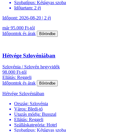
Szobatípus:
Kétágyas szoba
Időtartam:
2 éj
Időpont: 2026-08-20 | 2 éj
már 95.000 Ft-tól
Időpontok és árak
Bőröndbe
Hétvége Szlovéniában
Szlovénia / Szlovén hegyvidék
98.000 Ft-tól
Ellátás: Reggeli
Időpontok és árak
Bőröndbe
Hétvége Szlovéniában
Ország:
Szlovénia
Város:
Bledi-tó
Utazás módja:
Busszal
Ellátás:
Reggeli
Szálláskategória:
Hotel
Szobatípus:
Kétágyas szoba