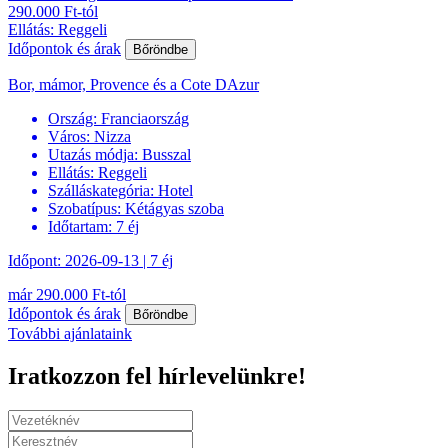
290.000 Ft-tól
Ellátás: Reggeli
Időpontok és árak
Bőröndbe
Bor, mámor, Provence és a Cote DAzur
Ország:
Franciaország
Város:
Nizza
Utazás módja:
Busszal
Ellátás:
Reggeli
Szálláskategória:
Hotel
Szobatípus:
Kétágyas szoba
Időtartam:
7 éj
Időpont: 2026-09-13 | 7 éj
már 290.000 Ft-tól
Időpontok és árak
Bőröndbe
További ajánlataink
Iratkozzon fel hírlevelünkre!