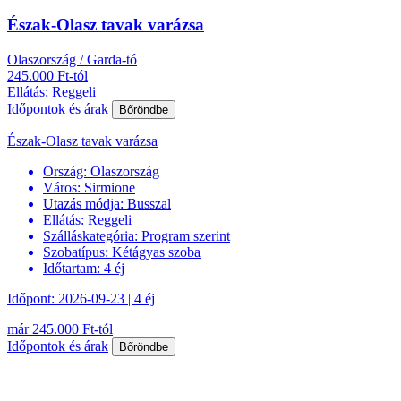
Észak-Olasz tavak varázsa
Olaszország / Garda-tó
245.000 Ft-tól
Ellátás: Reggeli
Időpontok és árak
Bőröndbe
Észak-Olasz tavak varázsa
Ország:
Olaszország
Város:
Sirmione
Utazás módja:
Busszal
Ellátás:
Reggeli
Szálláskategória:
Program szerint
Szobatípus:
Kétágyas szoba
Időtartam:
4 éj
Időpont: 2026-09-23 | 4 éj
már 245.000 Ft-tól
Időpontok és árak
Bőröndbe