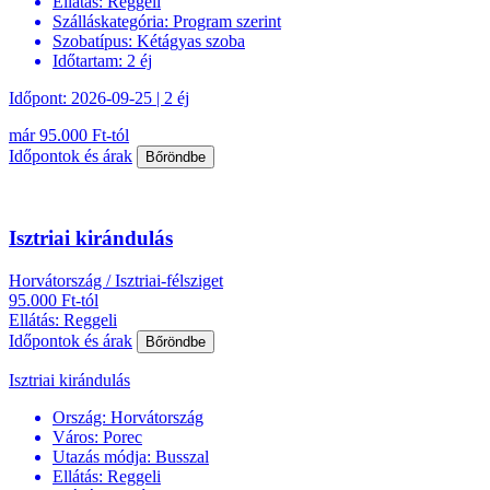
Ellátás:
Reggeli
Szálláskategória:
Program szerint
Szobatípus:
Kétágyas szoba
Időtartam:
2 éj
Időpont: 2026-09-25 | 2 éj
már 95.000 Ft-tól
Időpontok és árak
Bőröndbe
Isztriai kirándulás
Horvátország / Isztriai-félsziget
95.000 Ft-tól
Ellátás: Reggeli
Időpontok és árak
Bőröndbe
Isztriai kirándulás
Ország:
Horvátország
Város:
Porec
Utazás módja:
Busszal
Ellátás:
Reggeli