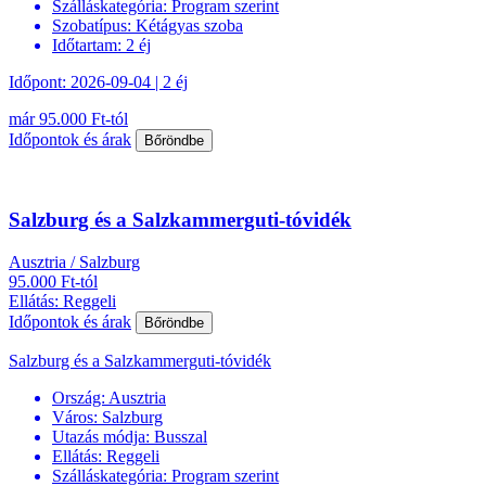
Szálláskategória:
Program szerint
Szobatípus:
Kétágyas szoba
Időtartam:
2 éj
Időpont: 2026-09-04 | 2 éj
már 95.000 Ft-tól
Időpontok és árak
Bőröndbe
Salzburg és a Salzkammerguti-tóvidék
Ausztria / Salzburg
95.000 Ft-tól
Ellátás: Reggeli
Időpontok és árak
Bőröndbe
Salzburg és a Salzkammerguti-tóvidék
Ország:
Ausztria
Város:
Salzburg
Utazás módja:
Busszal
Ellátás:
Reggeli
Szálláskategória:
Program szerint