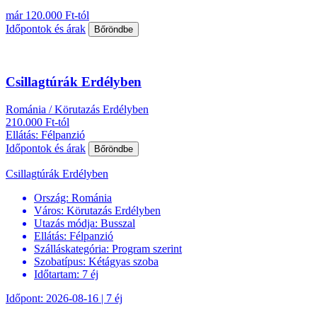
már 120.000 Ft-tól
Időpontok és árak
Bőröndbe
Csillagtúrák Erdélyben
Románia / Körutazás Erdélyben
210.000 Ft-tól
Ellátás: Félpanzió
Időpontok és árak
Bőröndbe
Csillagtúrák Erdélyben
Ország:
Románia
Város:
Körutazás Erdélyben
Utazás módja:
Busszal
Ellátás:
Félpanzió
Szálláskategória:
Program szerint
Szobatípus:
Kétágyas szoba
Időtartam:
7 éj
Időpont: 2026-08-16 | 7 éj