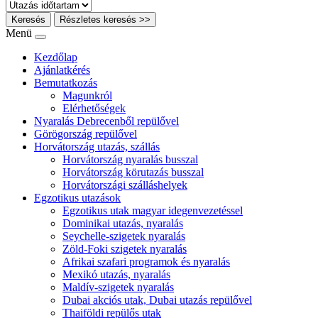
Keresés
Részletes keresés >>
Menü
Kezdőlap
Ajánlatkérés
Bemutatkozás
Magunkról
Elérhetőségek
Nyaralás Debrecenből repülővel
Görögország repülővel
Horvátország utazás, szállás
Horvátország nyaralás busszal
Horvátország körutazás busszal
Horvátországi szálláshelyek
Egzotikus utazások
Egzotikus utak magyar idegenvezetéssel
Dominikai utazás, nyaralás
Seychelle-szigetek nyaralás
Zöld-Foki szigetek nyaralás
Afrikai szafari programok és nyaralás
Mexikó utazás, nyaralás
Maldív-szigetek nyaralás
Dubai akciós utak, Dubai utazás repülővel
Thaiföldi repülős utak