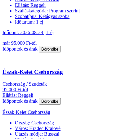
Ellátás:
Reggeli
Szálláskategória:
Program szerint
Szobatípus:
Kétágyas szoba
Időtartam:
1 éj
Időpont: 2026-08-29 | 1 éj
már 95.000 Ft-tól
Időpontok és árak
Bőröndbe
Észak-Kelet Csehország
Csehország / Szudéták
95.000 Ft-tól
Ellátás: Reggeli
Időpontok és árak
Bőröndbe
Észak-Kelet Csehország
Ország:
Csehország
Város:
Hradec Kralové
Utazás módja:
Busszal