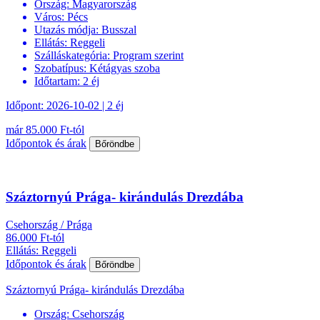
Ország:
Magyarország
Város:
Pécs
Utazás módja:
Busszal
Ellátás:
Reggeli
Szálláskategória:
Program szerint
Szobatípus:
Kétágyas szoba
Időtartam:
2 éj
Időpont: 2026-10-02 | 2 éj
már 85.000 Ft-tól
Időpontok és árak
Bőröndbe
Száztornyú Prága- kirándulás Drezdába
Csehország / Prága
86.000 Ft-tól
Ellátás: Reggeli
Időpontok és árak
Bőröndbe
Száztornyú Prága- kirándulás Drezdába
Ország:
Csehország