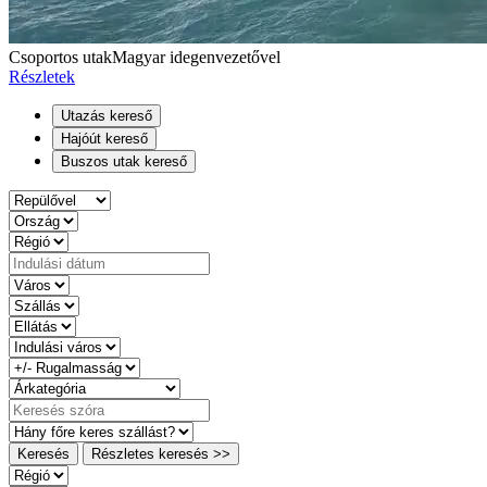
Csoportos utak
Magyar idegenvezetővel
Részletek
Utazás kereső
Hajóút kereső
Buszos utak kereső
Keresés
Részletes keresés >>