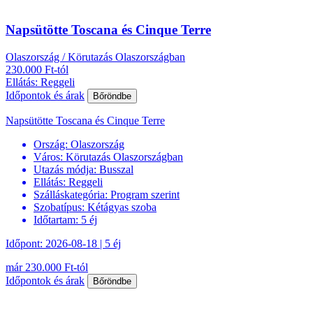
Napsütötte Toscana és Cinque Terre
Olaszország / Körutazás Olaszországban
230.000 Ft-tól
Ellátás: Reggeli
Időpontok és árak
Bőröndbe
Napsütötte Toscana és Cinque Terre
Ország:
Olaszország
Város:
Körutazás Olaszországban
Utazás módja:
Busszal
Ellátás:
Reggeli
Szálláskategória:
Program szerint
Szobatípus:
Kétágyas szoba
Időtartam:
5 éj
Időpont: 2026-08-18 | 5 éj
már 230.000 Ft-tól
Időpontok és árak
Bőröndbe