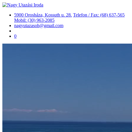
5900 Orosháza, Kossuth u. 28.
Telefon / Fax: (68) 637-565
Mobil: (30) 963-2085
nagyutazasoh@gmail.com
0