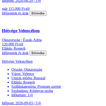
Időpont: 2026-08-20 | 3 éj
már 115.000 Ft-tól
Időpontok és árak
Bőröndbe
Hétvége Velencében
Olaszország / Észak-Adria
120.000 Ft-tól
Ellátás: Reggeli
Időpontok és árak
Bőröndbe
Hétvége Velencében
Ország:
Olaszország
Város:
Velence
Utazás módja:
Busszal
Ellátás:
Reggeli
Szálláskategória:
Program szerint
Szobatípus:
Kétágyas szoba
Időtartam:
3 éj
Időpont: 2026-09-03 | 3 éj