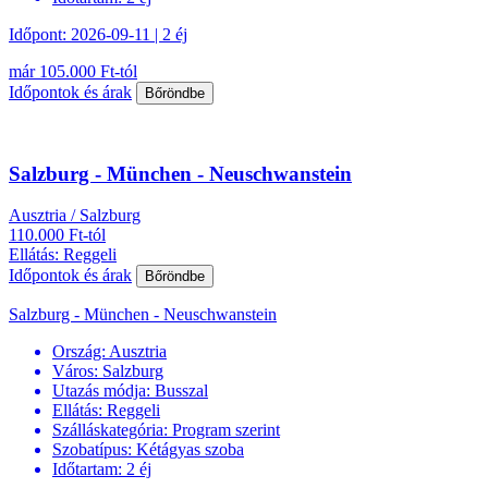
Időpont: 2026-09-11 | 2 éj
már 105.000 Ft-tól
Időpontok és árak
Bőröndbe
Salzburg - München - Neuschwanstein
Ausztria / Salzburg
110.000 Ft-tól
Ellátás: Reggeli
Időpontok és árak
Bőröndbe
Salzburg - München - Neuschwanstein
Ország:
Ausztria
Város:
Salzburg
Utazás módja:
Busszal
Ellátás:
Reggeli
Szálláskategória:
Program szerint
Szobatípus:
Kétágyas szoba
Időtartam:
2 éj