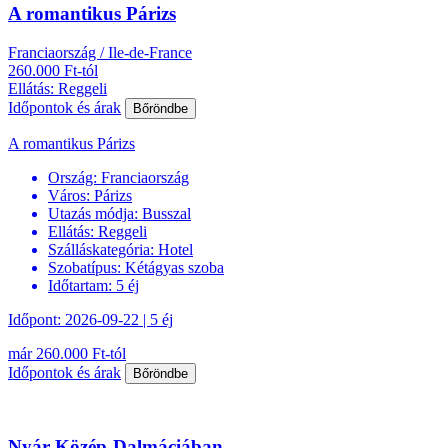
A romantikus Párizs
Franciaország / Ile-de-France
260.000 Ft-tól
Ellátás: Reggeli
Időpontok és árak
Bőröndbe
A romantikus Párizs
Ország:
Franciaország
Város:
Párizs
Utazás módja:
Busszal
Ellátás:
Reggeli
Szálláskategória:
Hotel
Szobatípus:
Kétágyas szoba
Időtartam:
5 éj
Időpont: 2026-09-22 | 5 éj
már 260.000 Ft-tól
Időpontok és árak
Bőröndbe
Nyár Közép-Dalmáciában