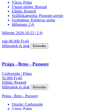
Város:
Prága
Utazás módja:
Busszal
Ellátás:
Reggeli
Szálláskategória:
Program szerint
Szobatípus:
Kétágyas szoba
Időtartam:
2 éj
Időpont: 2026-10-23 | 2 éj
már 86.000 Ft-tól
Időpontok és árak
Bőröndbe
Prága - Brno - Pozsony
Csehország / Prága
92.000 Ft-tól
Ellátás: Reggeli
Időpontok és árak
Bőröndbe
Prága - Brno - Pozsony
Ország:
Csehország
Város:
Prága