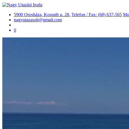
5900 Orosháza, Kossuth u. 28.
Telefon / Fax: (68) 637-565
Mob
nagyutazasoh@gmail.com
0