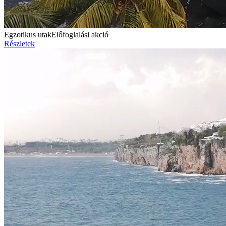
Egzotikus utak
Előfoglalási akció
Részletek