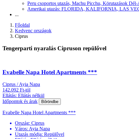
Peru csoportos utazás, Machu Picchu, Körutazások Dél
Amerikai utazás: FLORIDA, KALIFORNIA, LAS
...
Főoldal
Kedvenc országok
Ciprus
Tengerparti nyaralás Cipruson repülővel
Evabelle Napa Hotel Apartments ***
Ciprus / Ayia Napa
142.092 Ft-tól
Ellátás: Ellátás nélkül
Időpontok és árak
Bőröndbe
Evabelle Napa Hotel Apartments ***
Ország:
Ciprus
Város:
Ayia Napa
Utazás módja:
Repülővel