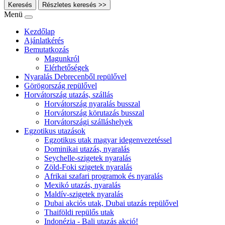
Keresés
Részletes keresés >>
Menü
Kezdőlap
Ajánlatkérés
Bemutatkozás
Magunkról
Elérhetőségek
Nyaralás Debrecenből repülővel
Görögország repülővel
Horvátország utazás, szállás
Horvátország nyaralás busszal
Horvátország körutazás busszal
Horvátországi szálláshelyek
Egzotikus utazások
Egzotikus utak magyar idegenvezetéssel
Dominikai utazás, nyaralás
Seychelle-szigetek nyaralás
Zöld-Foki szigetek nyaralás
Afrikai szafari programok és nyaralás
Mexikó utazás, nyaralás
Maldív-szigetek nyaralás
Dubai akciós utak, Dubai utazás repülővel
Thaiföldi repülős utak
Indonézia - Bali utazás akció!