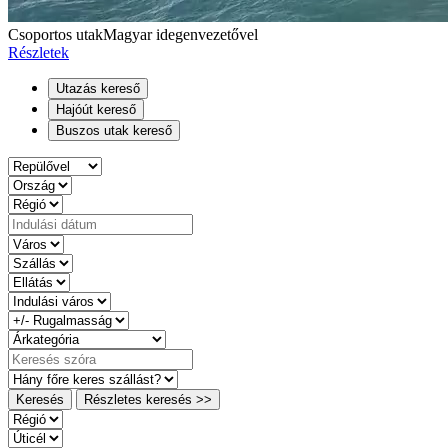
Csoportos utak
Magyar idegenvezetővel
Részletek
Utazás kereső
Hajóút kereső
Buszos utak kereső
Keresés
Részletes keresés >>