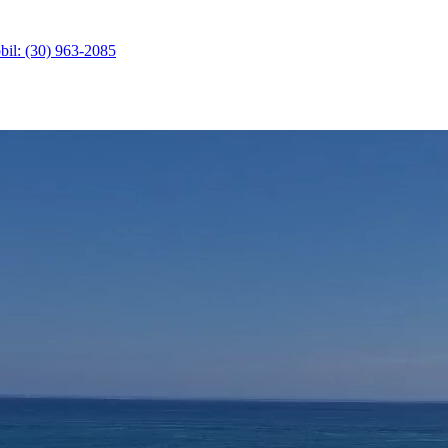
il: (30) 963-2085