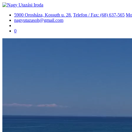
5900 Orosháza, Kossuth u. 28.
Telefon / Fax: (68) 637-565
Mob
nagyutazasoh@gmail.com
0