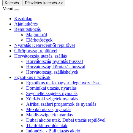
Keresés
Részletes keresés >>
Menü
Kezdőlap
Ajánlatkérés
Bemutatkozás
Magunkról
Elérhetőségek
Nyaralás Debrecenből repülővel
Görögország repülővel
Horvátország utazás, szállás
Horvátország nyaralás busszal
Horvátország körutazás busszal
Horvátországi szálláshelyek
Egzotikus utazások
Egzotikus utak magyar idegenvezetéssel
Dominikai utazás, nyaralás
Seychelle-szigetek nyaralás
Zöld-Foki szigetek nyaralás
Afrikai szafari programok és nyaralás
Mexikó utazás, nyaralás
Maldív-szigetek nyaralás
Dubai akciós utak, Dubai utazás repülővel
Thaiföldi repülős utak
Indonézia - Bali utazás akció!