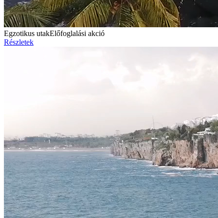
Egzotikus utak
Előfoglalási akció
Részletek