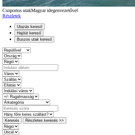
Csoportos utak
Magyar idegenvezetővel
Részletek
Utazás kereső
Hajóút kereső
Buszos utak kereső
Keresés
Részletes keresés >>