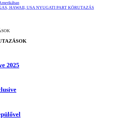
-Amerikában
 VEGAS, HAWAII, USA NYUGATI PART KÖRUTAZÁS
ZÁSOK
 UTAZÁSOK
ive 2025
lusive
epülővel