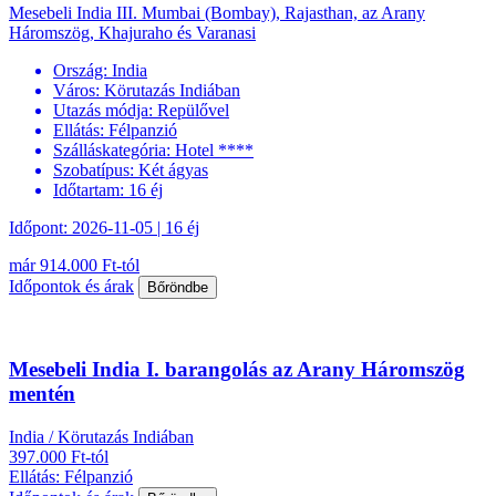
Mesebeli India III. Mumbai (Bombay), Rajasthan, az Arany
Háromszög, Khajuraho és Varanasi
Ország:
India
Város:
Körutazás Indiában
Utazás módja:
Repülővel
Ellátás:
Félpanzió
Szálláskategória:
Hotel ****
Szobatípus:
Két ágyas
Időtartam:
16 éj
Időpont: 2026-11-05 | 16 éj
már 914.000 Ft-tól
Időpontok és árak
Bőröndbe
Mesebeli India I. barangolás az Arany Háromszög
mentén
India / Körutazás Indiában
397.000 Ft-tól
Ellátás: Félpanzió