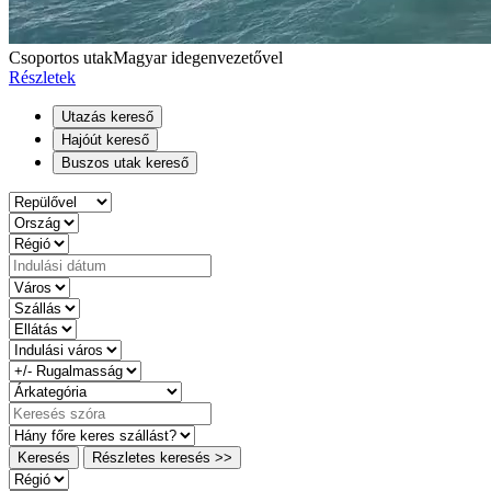
Csoportos utak
Magyar idegenvezetővel
Részletek
Utazás kereső
Hajóút kereső
Buszos utak kereső
Keresés
Részletes keresés >>