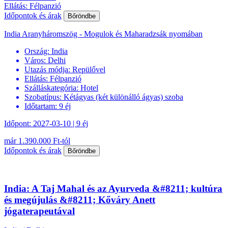
Ellátás: Félpanzió
Időpontok és árak
Bőröndbe
India Aranyháromszög - Mogulok és Maharadzsák nyomában
Ország:
India
Város:
Delhi
Utazás módja:
Repülővel
Ellátás:
Félpanzió
Szálláskategória:
Hotel
Szobatípus:
Kétágyas (két különálló ágyas) szoba
Időtartam:
9 éj
Időpont: 2027-03-10 | 9 éj
már 1.390.000 Ft-tól
Időpontok és árak
Bőröndbe
India: A Taj Mahal és az Ayurveda &#8211; kultúra
és megújulás &#8211; Kőváry Anett
jógaterapeutával