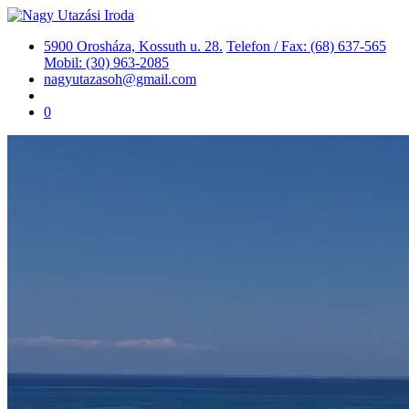
5900 Orosháza, Kossuth u. 28.
Telefon / Fax: (68) 637-565
Mobil: (30) 963-2085
nagyutazasoh@gmail.com
0