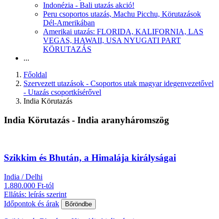
Indonézia - Bali utazás akció!
Peru csoportos utazás, Machu Picchu, Körutazások
Dél-Amerikában
Amerikai utazás: FLORIDA, KALIFORNIA, LAS
VEGAS, HAWAII, USA NYUGATI PART
KÖRUTAZÁS
...
Főoldal
Szervezett utazások - Csoportos utak magyar idegenvezetővel
- Utazás csoportkísérővel
India Körutazás
India Körutazás - India aranyháromszög
Szikkim és Bhután, a Himalája királyságai
India / Delhi
1.880.000 Ft-tól
Ellátás: leírás szerint
Időpontok és árak
Bőröndbe