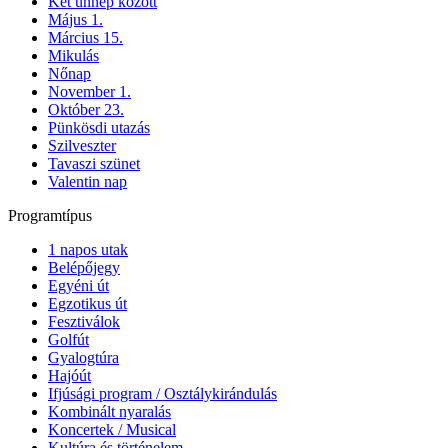
Két ünnep között
Május 1.
Március 15.
Mikulás
Nőnap
November 1.
Október 23.
Pünkösdi utazás
Szilveszter
Tavaszi szünet
Valentin nap
Programtípus
1 napos utak
Belépőjegy
Egyéni út
Egzotikus út
Fesztiválok
Golfút
Gyalogtúra
Hajóút
Ifjúsági program / Osztálykirándulás
Kombinált nyaralás
Koncertek / Musical
Kultúra és történelem