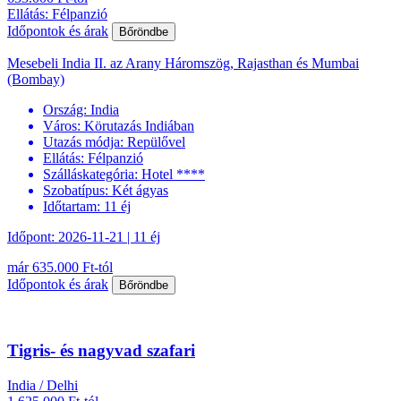
Ellátás: Félpanzió
Időpontok és árak
Bőröndbe
Mesebeli India II. az Arany Háromszög, Rajasthan és Mumbai
(Bombay)
Ország:
India
Város:
Körutazás Indiában
Utazás módja:
Repülővel
Ellátás:
Félpanzió
Szálláskategória:
Hotel ****
Szobatípus:
Két ágyas
Időtartam:
11 éj
Időpont: 2026-11-21 | 11 éj
már 635.000 Ft-tól
Időpontok és árak
Bőröndbe
Tigris- és nagyvad szafari
India / Delhi