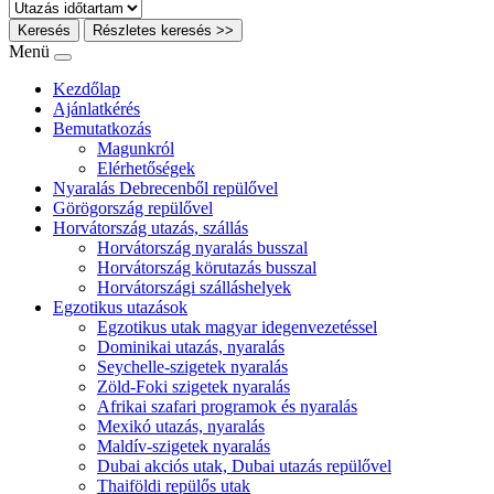
Keresés
Részletes keresés >>
Menü
Kezdőlap
Ajánlatkérés
Bemutatkozás
Magunkról
Elérhetőségek
Nyaralás Debrecenből repülővel
Görögország repülővel
Horvátország utazás, szállás
Horvátország nyaralás busszal
Horvátország körutazás busszal
Horvátországi szálláshelyek
Egzotikus utazások
Egzotikus utak magyar idegenvezetéssel
Dominikai utazás, nyaralás
Seychelle-szigetek nyaralás
Zöld-Foki szigetek nyaralás
Afrikai szafari programok és nyaralás
Mexikó utazás, nyaralás
Maldív-szigetek nyaralás
Dubai akciós utak, Dubai utazás repülővel
Thaiföldi repülős utak