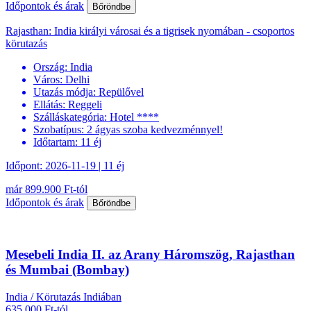
Időpontok és árak
Bőröndbe
Rajasthan: India királyi városai és a tigrisek nyomában - csoportos
körutazás
Ország:
India
Város:
Delhi
Utazás módja:
Repülővel
Ellátás:
Reggeli
Szálláskategória:
Hotel ****
Szobatípus:
2 ágyas szoba kedvezménnyel!
Időtartam:
11 éj
Időpont: 2026-11-19 | 11 éj
már 899.900 Ft-tól
Időpontok és árak
Bőröndbe
Mesebeli India II. az Arany Háromszög, Rajasthan
és Mumbai (Bombay)
India / Körutazás Indiában
635.000 Ft-tól