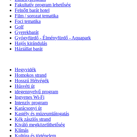
Fakultatív program lehetőség
Felnőtt barát hotel
Film / sorozat tematika
Foci tematika
Golf
Gyerekbarát
Gyógyfürdő - Élményfürdő - Aquapark
Hajós kirándulás
Háziállat barát
Hegyvidék
Homokos strand
Hosszú Hétvégék
Húsvéti út
idegennyelvű program
Ingyenes Wi-Fi
Intenzív program
Karácsonyi út
Kastély és múzeumlátogatás
Kék zászlós strand
Kiváló megközelíthetőség
Klímás
Kultúra és történelem