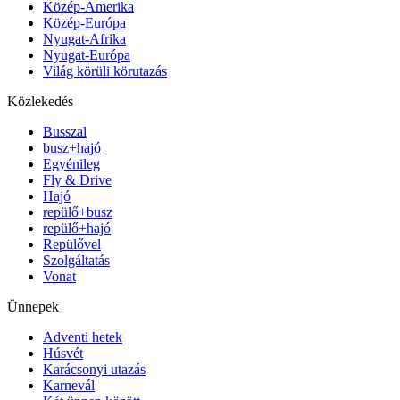
Közép-Amerika
Közép-Európa
Nyugat-Afrika
Nyugat-Európa
Világ körüli körutazás
Közlekedés
Busszal
busz+hajó
Egyénileg
Fly & Drive
Hajó
repülő+busz
repülő+hajó
Repülővel
Szolgáltatás
Vonat
Ünnepek
Adventi hetek
Húsvét
Karácsonyi utazás
Karnevál