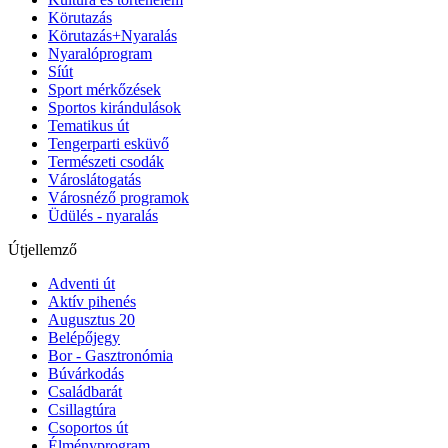
Körutazás
Körutazás+Nyaralás
Nyaralóprogram
Síút
Sport mérkőzések
Sportos kirándulások
Tematikus út
Tengerparti esküvő
Természeti csodák
Városlátogatás
Városnéző programok
Üdülés - nyaralás
Útjellemző
Adventi út
Aktív pihenés
Augusztus 20
Belépőjegy
Bor - Gasztronómia
Búvárkodás
Családbarát
Csillagtúra
Csoportos út
Élményprogram