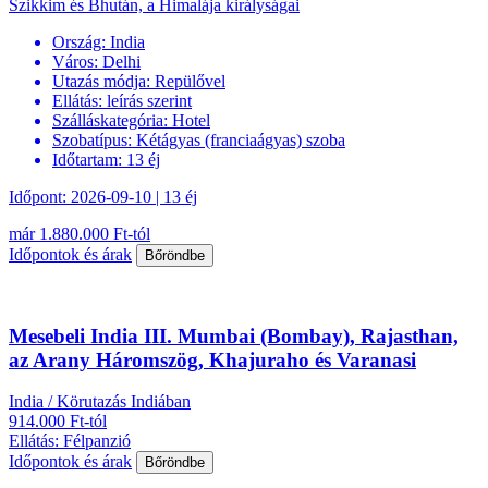
Szikkim és Bhután, a Himalája királyságai
Ország:
India
Város:
Delhi
Utazás módja:
Repülővel
Ellátás:
leírás szerint
Szálláskategória:
Hotel
Szobatípus:
Kétágyas (franciaágyas) szoba
Időtartam:
13 éj
Időpont: 2026-09-10 | 13 éj
már 1.880.000 Ft-tól
Időpontok és árak
Bőröndbe
Mesebeli India III. Mumbai (Bombay), Rajasthan,
az Arany Háromszög, Khajuraho és Varanasi
India / Körutazás Indiában
914.000 Ft-tól
Ellátás: Félpanzió
Időpontok és árak
Bőröndbe