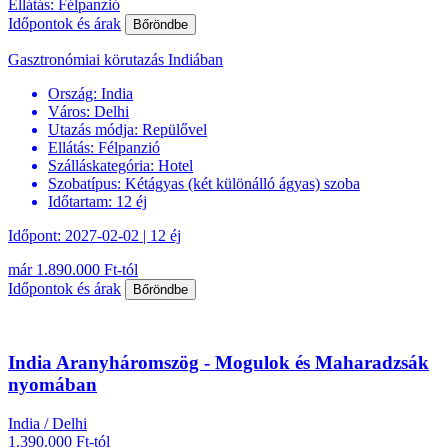
Ellátás: Félpanzió
Időpontok és árak
Bőröndbe
Gasztronómiai körutazás Indiában
Ország:
India
Város:
Delhi
Utazás módja:
Repülővel
Ellátás:
Félpanzió
Szálláskategória:
Hotel
Szobatípus:
Kétágyas (két különálló ágyas) szoba
Időtartam:
12 éj
Időpont: 2027-02-02 | 12 éj
már 1.890.000 Ft-tól
Időpontok és árak
Bőröndbe
India Aranyháromszög - Mogulok és Maharadzsák
nyomában
India / Delhi
1.390.000 Ft-tól