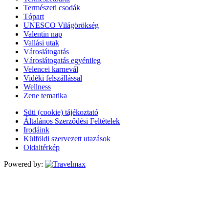
Természeti csodák
Tópart
UNESCO Világörökség
Valentin nap
Vallási utak
Városlátogatás
Városlátogatás egyénileg
Velencei karnevál
Vidéki felszállással
Wellness
Zene tematika
Süti (cookie) tájékoztató
Általános Szerződési Feltételek
Irodáink
Külföldi szervezett utazások
Oldaltérkép
Powered by: