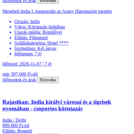
Időpontok és árak
Bőröndbe
Mesebeli India I. barangolás az Arany Háromszög mentén
Ország:
India
Város:
Körutazás Indiában
Utazás módja:
Repülővel
Ellátás:
Félpanzió
Szálláskategória:
Hotel ****
Szobatípus:
Két ágyas
Időtartam:
7 éj
Időpont: 2026-11-07 | 7 éj
már 397.000 Ft-tól
Időpontok és árak
Bőröndbe
Rajasthan: India királyi városai és a tigrisek
nyomában - csoportos körutazás
India / Delhi
899.900 Ft-tól
Ellátás: Reggeli