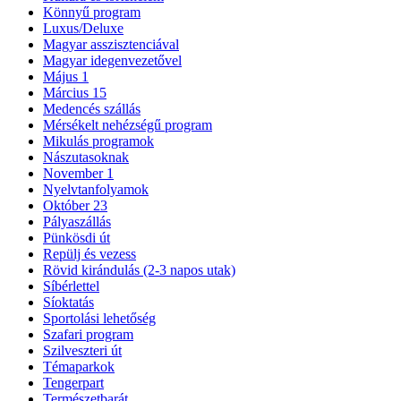
Könnyű program
Luxus/Deluxe
Magyar asszisztenciával
Magyar idegenvezetővel
Május 1
Március 15
Medencés szállás
Mérsékelt nehézségű program
Mikulás programok
Nászutasoknak
November 1
Nyelvtanfolyamok
Október 23
Pályaszállás
Pünkösdi út
Repülj és vezess
Rövid kirándulás (2-3 napos utak)
Síbérlettel
Síoktatás
Sportolási lehetőség
Szafari program
Szilveszteri út
Témaparkok
Tengerpart
Természetbarát