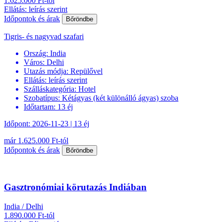
1.625.000 Ft-tól
Ellátás: leírás szerint
Időpontok és árak
Bőröndbe
Tigris- és nagyvad szafari
Ország:
India
Város:
Delhi
Utazás módja:
Repülővel
Ellátás:
leírás szerint
Szálláskategória:
Hotel
Szobatípus:
Kétágyas (két különálló ágyas) szoba
Időtartam:
13 éj
Időpont: 2026-11-23 | 13 éj
már 1.625.000 Ft-tól
Időpontok és árak
Bőröndbe
Gasztronómiai körutazás Indiában
India / Delhi
1.890.000 Ft-tól