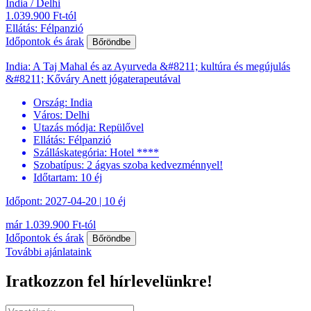
India / Delhi
1.039.900 Ft-tól
Ellátás: Félpanzió
Időpontok és árak
Bőröndbe
India: A Taj Mahal és az Ayurveda &#8211; kultúra és megújulás
&#8211; Kőváry Anett jógaterapeutával
Ország:
India
Város:
Delhi
Utazás módja:
Repülővel
Ellátás:
Félpanzió
Szálláskategória:
Hotel ****
Szobatípus:
2 ágyas szoba kedvezménnyel!
Időtartam:
10 éj
Időpont: 2027-04-20 | 10 éj
már 1.039.900 Ft-tól
Időpontok és árak
Bőröndbe
További ajánlataink
Iratkozzon fel hírlevelünkre!