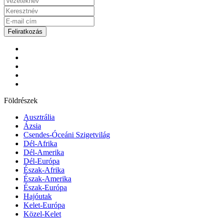
Feliratkozás
Földrészek
Ausztrália
Ázsia
Csendes-Óceáni Szigetvilág
Dél-Afrika
Dél-Amerika
Dél-Európa
Észak-Afrika
Észak-Amerika
Észak-Európa
Hajóutak
Kelet-Európa
Közel-Kelet