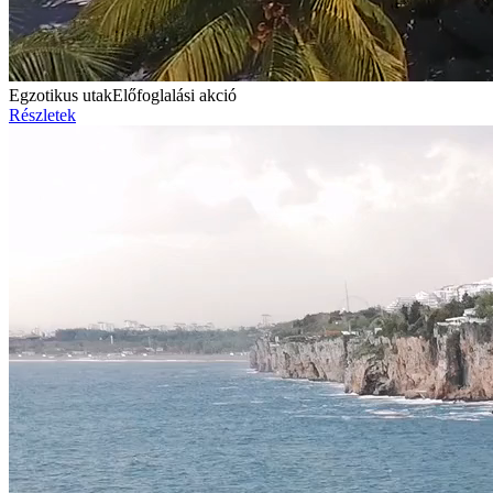
Egzotikus utak
Előfoglalási akció
Részletek