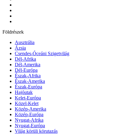
Földrészek
Ausztrália
Ázsia
Csendes-Óceáni Szigetvilág
Dél-Afrika
Dél-Amerika
Dél-Európa
Észak-Afrika
Észak-Amerika
Észak-Európa
Hajóutak
Kelet-Európa
Közel-Kelet
Közép-Amerika
Közép-Európa
Nyugat-Afrika
Nyugat-Európa
Világ körüli körutazás