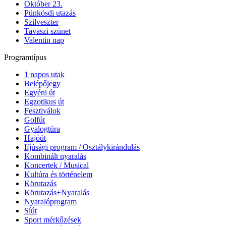
Október 23.
Pünkösdi utazás
Szilveszter
Tavaszi szünet
Valentin nap
Programtípus
1 napos utak
Belépőjegy
Egyéni út
Egzotikus út
Fesztiválok
Golfút
Gyalogtúra
Hajóút
Ifjúsági program / Osztálykirándulás
Kombinált nyaralás
Koncertek / Musical
Kultúra és történelem
Körutazás
Körutazás+Nyaralás
Nyaralóprogram
Síút
Sport mérkőzések