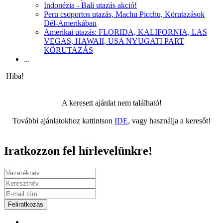
Indonézia - Bali utazás akció!
Peru csoportos utazás, Machu Picchu, Körutazások
Dél-Amerikában
Amerikai utazás: FLORIDA, KALIFORNIA, LAS
VEGAS, HAWAII, USA NYUGATI PART
KÖRUTAZÁS
...
Hiba!
A keresett ajánlat nem található!
További ajánlatokhoz kattintson
IDE
, vagy használja a keresőt!
Iratkozzon fel hírlevelünkre!
Feliratkozás