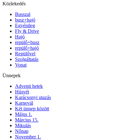
Közlekedés
Busszal
busz+hajó
Egyénileg
Fly & Drive
Hajó
repülő+busz
repülő+hajó
Repülővel
Szolgáltatás
Vonat
Ünnepek
Adventi hetek
Húsvét
Karácsonyi utazás
Karnevál
Két ünnep között
Május 1.
Március 15.
Mikulás
Nőnap
November 1.