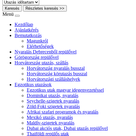
Keresés
Részletes keresés >>
Menü
Kezdőlap
Ajánlatkérés
Bemutatkozás
Magunkról
Elérhetőségek
Nyaralás Debrecenből repülővel
Görögország repülővel
Horvátország utazás, szállás
Horvátország nyaralás busszal
Horvátország körutazás busszal
Horvátországi szálláshelyek
Egzotikus utazások
Egzotikus utak magyar idegenvezetéssel
Dominikai utazás, nyaralás
Seychelle-szigetek nyaralás
Zöld-Foki szigetek nyaralás
Afrikai szafari programok és nyaralás
Mexikó utazás, nyaralás
Maldív-szigetek nyaralás
Dubai akciós utak, Dubai utazás repülővel
Thaiföldi repülős utak