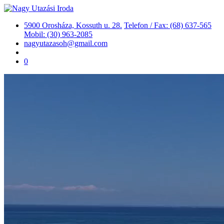
5900 Orosháza, Kossuth u. 28.
Telefon / Fax: (68) 637-565
Mobil: (30) 963-2085
nagyutazasoh@gmail.com
0