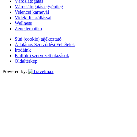
Városlátogatás
Városlátogatás egyénileg
Velencei karnevál
Vidéki felszállással
Wellness
Zene tematika
Süti (cookie) tájékoztató
Általános Szerződési Feltételek
Irodáink
Külföldi szervezett utazások
Oldaltérkép
Powered by: