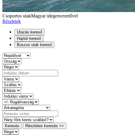
Csoportos utak
Magyar idegenvezetővel
Részletek
Utazás kereső
Hajóút kereső
Buszos utak kereső
Keresés
Részletes keresés >>