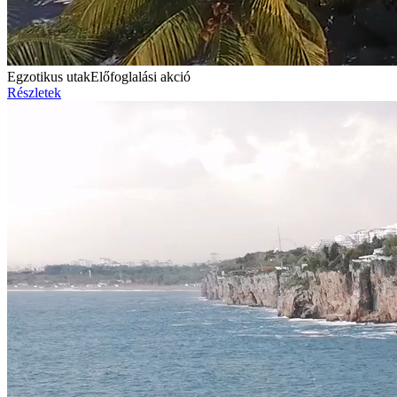
Egzotikus utak
Előfoglalási akció
Részletek