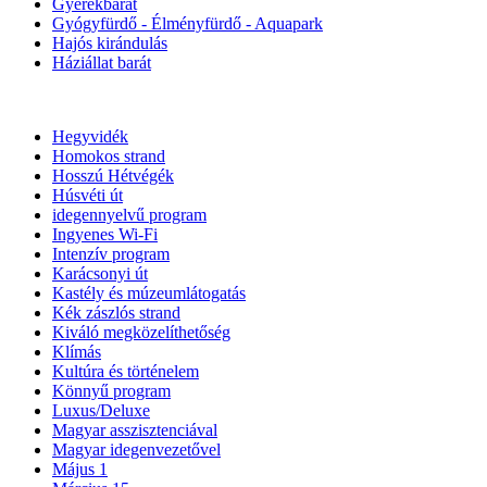
Gyerekbarát
Gyógyfürdő - Élményfürdő - Aquapark
Hajós kirándulás
Háziállat barát
Hegyvidék
Homokos strand
Hosszú Hétvégék
Húsvéti út
idegennyelvű program
Ingyenes Wi-Fi
Intenzív program
Karácsonyi út
Kastély és múzeumlátogatás
Kék zászlós strand
Kiváló megközelíthetőség
Klímás
Kultúra és történelem
Könnyű program
Luxus/Deluxe
Magyar asszisztenciával
Magyar idegenvezetővel
Május 1