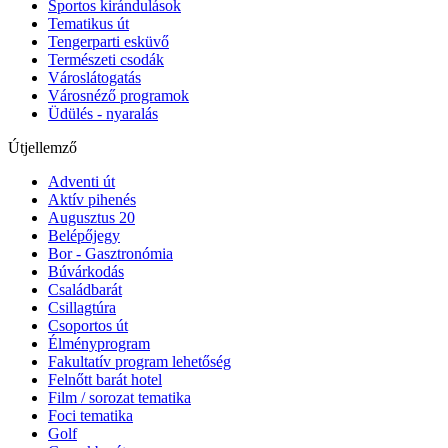
Sportos kirándulások
Tematikus út
Tengerparti esküvő
Természeti csodák
Városlátogatás
Városnéző programok
Üdülés - nyaralás
Útjellemző
Adventi út
Aktív pihenés
Augusztus 20
Belépőjegy
Bor - Gasztronómia
Búvárkodás
Családbarát
Csillagtúra
Csoportos út
Élményprogram
Fakultatív program lehetőség
Felnőtt barát hotel
Film / sorozat tematika
Foci tematika
Golf