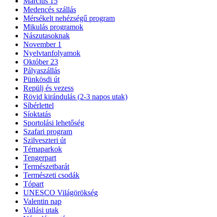
Március 15
Medencés szállás
Mérsékelt nehézségű program
Mikulás programok
Nászutasoknak
November 1
Nyelvtanfolyamok
Október 23
Pályaszállás
Pünkösdi út
Repülj és vezess
Rövid kirándulás (2-3 napos utak)
Síbérlettel
Síoktatás
Sportolási lehetőség
Szafari program
Szilveszteri út
Témaparkok
Tengerpart
Természetbarát
Természeti csodák
Tópart
UNESCO Világörökség
Valentin nap
Vallási utak