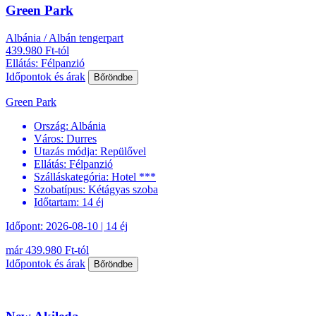
Green Park
Albánia / Albán tengerpart
439.980 Ft-tól
Ellátás: Félpanzió
Időpontok és árak
Bőröndbe
Green Park
Ország:
Albánia
Város:
Durres
Utazás módja:
Repülővel
Ellátás:
Félpanzió
Szálláskategória:
Hotel ***
Szobatípus:
Kétágyas szoba
Időtartam:
14 éj
Időpont: 2026-08-10 | 14 éj
már 439.980 Ft-tól
Időpontok és árak
Bőröndbe