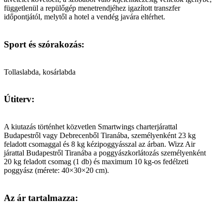
függetlenül a repülőgép menetrendjéhez igazított transzfer
időpontjától, melytől a hotel a vendég javára eltérhet.
Sport és szórakozás:
Tollaslabda, kosárlabda
Útiterv:
A kiutazás történhet közvetlen Smartwings charterjárattal
Budapestről vagy Debrecenből Tiranába, személyenként 23 kg
feladott csomaggal és 8 kg kézipoggyásszal az árban. Wizz Air
járattal Budapestről Tiranába a poggyászkorlátozás személyenként
20 kg feladott csomag (1 db) és maximum 10 kg-os fedélzeti
poggyász (mérete: 40×30×20 cm).
Az ár tartalmazza: