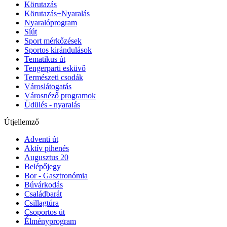
Körutazás
Körutazás+Nyaralás
Nyaralóprogram
Síút
Sport mérkőzések
Sportos kirándulások
Tematikus út
Tengerparti esküvő
Természeti csodák
Városlátogatás
Városnéző programok
Üdülés - nyaralás
Útjellemző
Adventi út
Aktív pihenés
Augusztus 20
Belépőjegy
Bor - Gasztronómia
Búvárkodás
Családbarát
Csillagtúra
Csoportos út
Élményprogram