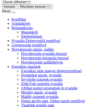
Keresés
Részletes keresés >>
Menü
Kezdőlap
Ajánlatkérés
Bemutatkozás
Magunkról
Elérhetőségek
Nyaralás Debrecenből repülővel
Görögország repülővel
Horvátország utazás, szállás
Horvátország nyaralás busszal
Horvátország körutazás busszal
Horvátországi szálláshelyek
Egzotikus utazások
Egzotikus utak magyar idegenvezetéssel
Dominikai utazás, nyaralás
Seychelle-szigetek nyaralás
Zöld-Foki szigetek nyaralás
Afrikai szafari programok és nyaralás
Mexikó utazás, nyaralás
Maldív-szigetek nyaralás
Dubai akciós utak, Dubai utazás repülővel
Thaiföldi repülős utak