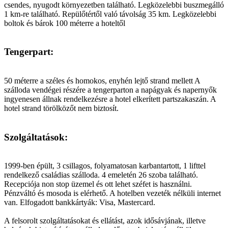
csendes, nyugodt környezetben található. Legközelebbi buszmegálló
1 km-re található. Repülőtértől való távolság 35 km. Legközelebbi
boltok és bárok 100 méterre a hoteltől
Tengerpart:
50 méterre a széles és homokos, enyhén lejtő strand mellett A
szálloda vendégei részére a tengerparton a napágyak és napernyők
ingyenesen állnak rendelkezésre a hotel elkerített partszakaszán. A
hotel strand törölközőt nem biztosít.
Szolgáltatások:
1999-ben épült, 3 csillagos, folyamatosan karbantartott, 1 lifttel
rendelkező családias szálloda. 4 emeletén 26 szoba található.
Recepciója non stop üzemel és ott lehet széfet is használni.
Pénzváltó és mosoda is elérhető. A hotelben vezeték nélküli internet
van. Elfogadott bankkártyák: Visa, Mastercard.
A felsorolt szolgáltatásokat és ellátást, azok idősávjának, illetve