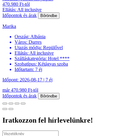
470.980 Ft-tól
Ellátás: All inclusive
Időpontok és árak
Bőröndbe
Marika
Ország:
Albánia
Város:
Durres
Utazás módja:
Repülővel
Ellátás:
All inclusive
Szálláskategória:
Hotel ****
Szobatípus:
Kétágyas szoba
Időtartam:
7 éj
Időpont: 2026-08-17 | 7 éj
már 470.980 Ft-tól
Időpontok és árak
Bőröndbe
Iratkozzon fel hírlevelünkre!