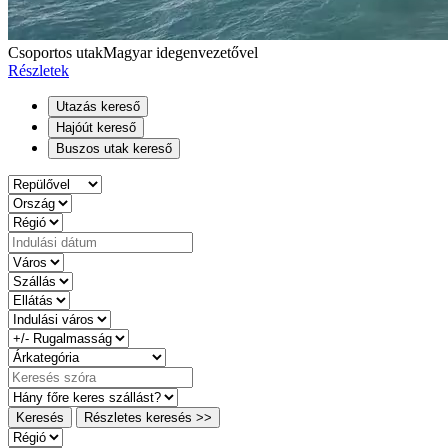
Csoportos utak
Magyar idegenvezetővel
Részletek
Utazás kereső
Hajóút kereső
Buszos utak kereső
Keresés
Részletes keresés >>