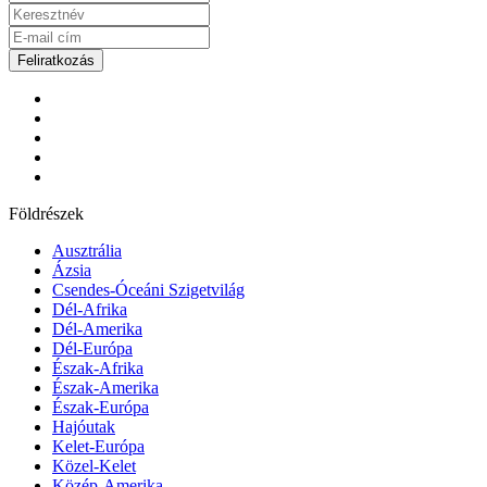
Feliratkozás
Földrészek
Ausztrália
Ázsia
Csendes-Óceáni Szigetvilág
Dél-Afrika
Dél-Amerika
Dél-Európa
Észak-Afrika
Észak-Amerika
Észak-Európa
Hajóutak
Kelet-Európa
Közel-Kelet
Közép-Amerika