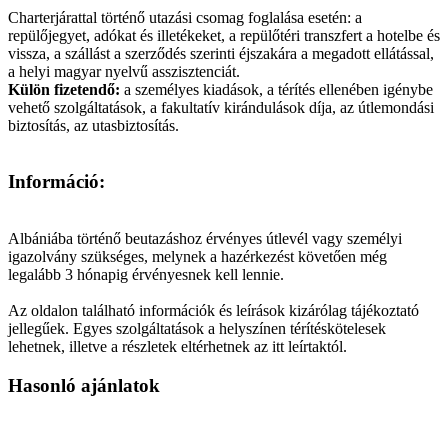
Charterjárattal történő utazási csomag foglalása esetén: a
repülőjegyet, adókat és illetékeket, a repülőtéri transzfert a hotelbe és
vissza, a szállást a szerződés szerinti éjszakára a megadott ellátással,
a helyi magyar nyelvű asszisztenciát.
Külön fizetendő:
a személyes kiadások, a térítés ellenében igénybe
vehető szolgáltatások, a fakultatív kirándulások díja, az útlemondási
biztosítás, az utasbiztosítás.
Információ:
Albániába történő beutazáshoz érvényes útlevél vagy személyi
igazolvány szükséges, melynek a hazérkezést követően még
legalább 3 hónapig érvényesnek kell lennie.
Az oldalon található információk és leírások kizárólag tájékoztató
jellegűek. Egyes szolgáltatások a helyszínen térítéskötelesek
lehetnek, illetve a részletek eltérhetnek az itt leírtaktól.
Hasonló ajánlatok