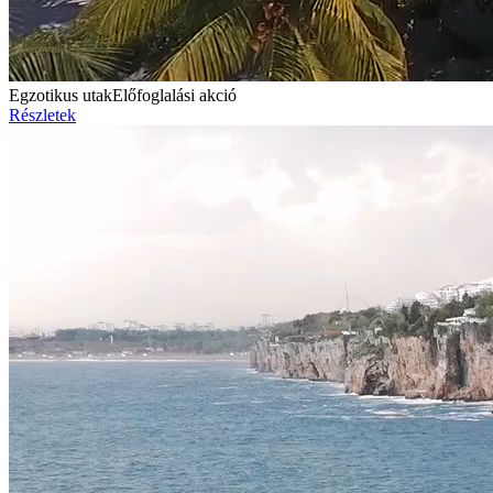
Egzotikus utak
Előfoglalási akció
Részletek