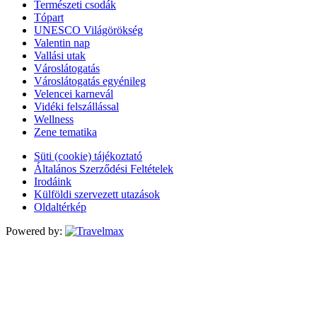
Természeti csodák
Tópart
UNESCO Világörökség
Valentin nap
Vallási utak
Városlátogatás
Városlátogatás egyénileg
Velencei karnevál
Vidéki felszállással
Wellness
Zene tematika
Süti (cookie) tájékoztató
Általános Szerződési Feltételek
Irodáink
Külföldi szervezett utazások
Oldaltérkép
Powered by: