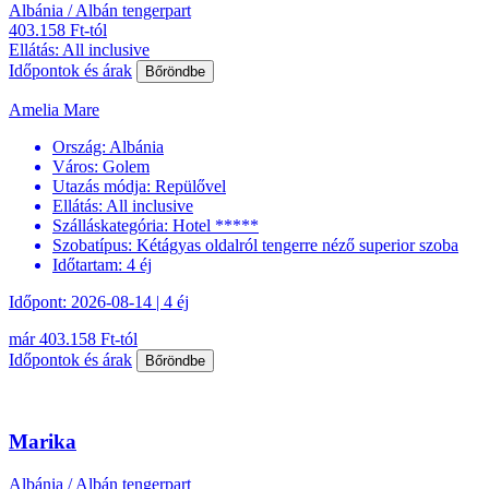
Albánia / Albán tengerpart
403.158 Ft-tól
Ellátás: All inclusive
Időpontok és árak
Bőröndbe
Amelia Mare
Ország:
Albánia
Város:
Golem
Utazás módja:
Repülővel
Ellátás:
All inclusive
Szálláskategória:
Hotel *****
Szobatípus:
Kétágyas oldalról tengerre néző superior szoba
Időtartam:
4 éj
Időpont: 2026-08-14 | 4 éj
már 403.158 Ft-tól
Időpontok és árak
Bőröndbe
Marika
Albánia / Albán tengerpart