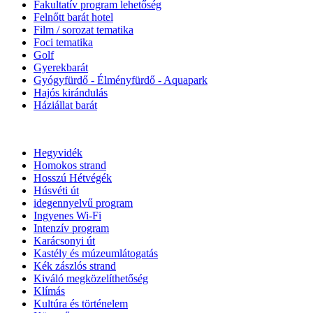
Fakultatív program lehetőség
Felnőtt barát hotel
Film / sorozat tematika
Foci tematika
Golf
Gyerekbarát
Gyógyfürdő - Élményfürdő - Aquapark
Hajós kirándulás
Háziállat barát
Hegyvidék
Homokos strand
Hosszú Hétvégék
Húsvéti út
idegennyelvű program
Ingyenes Wi-Fi
Intenzív program
Karácsonyi út
Kastély és múzeumlátogatás
Kék zászlós strand
Kiváló megközelíthetőség
Klímás
Kultúra és történelem