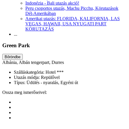
Indonézia - Bali utazás akció!
Peru csoportos utazás, Machu Picchu, Körutazások
Dél-Amerikában
Amerikai utazás: FLORIDA, KALIFORNIA, LAS
VEGAS, HAWAII, USA NYUGATI PART
KÖRUTAZÁS
...
Green Park
Bőröndbe
Albánia, Albán tengerpart, Durres
Szálláskategória:
Hotel ***
Utazás módja:
Repülővel
Típus:
Üdülés - nyaralás, Egyéni út
Ossza meg ismerőseivel: