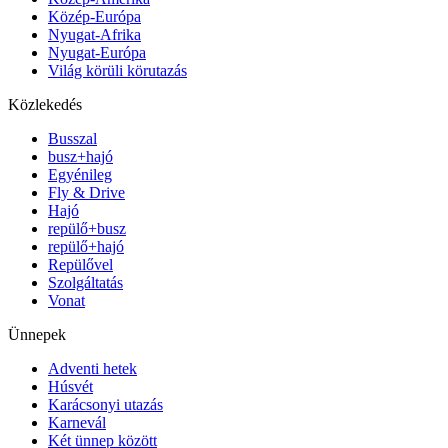
Közép-Európa
Nyugat-Afrika
Nyugat-Európa
Világ körüli körutazás
Közlekedés
Busszal
busz+hajó
Egyénileg
Fly & Drive
Hajó
repülő+busz
repülő+hajó
Repülővel
Szolgáltatás
Vonat
Ünnepek
Adventi hetek
Húsvét
Karácsonyi utazás
Karnevál
Két ünnep között