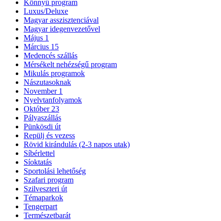
Könnyű program
Luxus/Deluxe
Magyar asszisztenciával
Magyar idegenvezetővel
Május 1
Március 15
Medencés szállás
Mérsékelt nehézségű program
Mikulás programok
Nászutasoknak
November 1
Nyelvtanfolyamok
Október 23
Pályaszállás
Pünkösdi út
Repülj és vezess
Rövid kirándulás (2-3 napos utak)
Síbérlettel
Síoktatás
Sportolási lehetőség
Szafari program
Szilveszteri út
Témaparkok
Tengerpart
Természetbarát