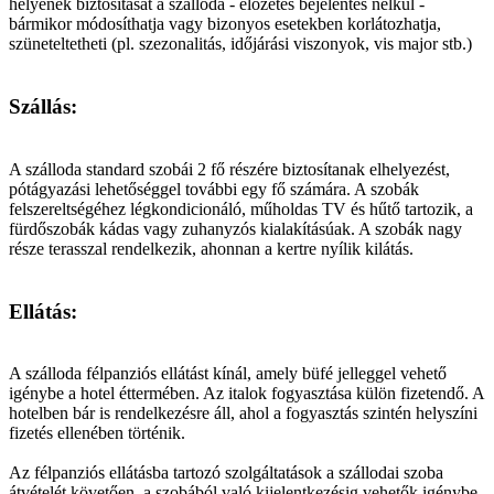
helyének biztosítását a szálloda - előzetes bejelentés nélkül -
bármikor módosíthatja vagy bizonyos esetekben korlátozhatja,
szüneteltetheti (pl. szezonalitás, időjárási viszonyok, vis major stb.)
Szállás:
A szálloda standard szobái 2 fő részére biztosítanak elhelyezést,
pótágyazási lehetőséggel további egy fő számára. A szobák
felszereltségéhez légkondicionáló, műholdas TV és hűtő tartozik, a
fürdőszobák kádas vagy zuhanyzós kialakításúak. A szobák nagy
része terasszal rendelkezik, ahonnan a kertre nyílik kilátás.
Ellátás:
A szálloda félpanziós ellátást kínál, amely büfé jelleggel vehető
igénybe a hotel éttermében. Az italok fogyasztása külön fizetendő. A
hotelben bár is rendelkezésre áll, ahol a fogyasztás szintén helyszíni
fizetés ellenében történik.
Az félpanziós ellátásba tartozó szolgáltatások a szállodai szoba
átvételét követően, a szobából való kijelentkezésig vehetők igénybe,