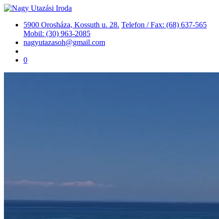
5900 Orosháza, Kossuth u. 28.
Telefon / Fax: (68) 637-565
Mobil: (30) 963-2085
nagyutazasoh@gmail.com
0