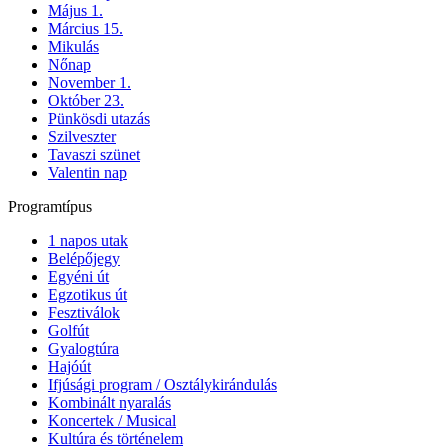
Május 1.
Március 15.
Mikulás
Nőnap
November 1.
Október 23.
Pünkösdi utazás
Szilveszter
Tavaszi szünet
Valentin nap
Programtípus
1 napos utak
Belépőjegy
Egyéni út
Egzotikus út
Fesztiválok
Golfút
Gyalogtúra
Hajóút
Ifjúsági program / Osztálykirándulás
Kombinált nyaralás
Koncertek / Musical
Kultúra és történelem