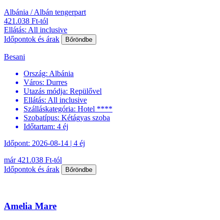
Albánia / Albán tengerpart
421.038 Ft-tól
Ellátás: All inclusive
Időpontok és árak
Bőröndbe
Besani
Ország:
Albánia
Város:
Durres
Utazás módja:
Repülővel
Ellátás:
All inclusive
Szálláskategória:
Hotel ****
Szobatípus:
Kétágyas szoba
Időtartam:
4 éj
Időpont: 2026-08-14 | 4 éj
már 421.038 Ft-tól
Időpontok és árak
Bőröndbe
Amelia Mare